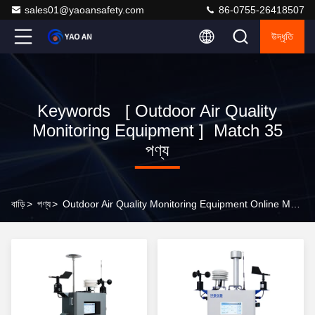
sales01@yaoansafety.com
86-0755-26418507
উদ্ধৃতি
Keywords [ Outdoor Air Quality
Monitoring Equipment ] Match 35
পণ্য
বাড়ি
>
পণ্য
>
Outdoor Air Quality Monitoring Equipment Online Manufacturer