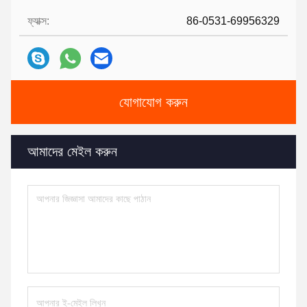
ফ্যাক্স:
86-0531-69956329
যোগাযোগ করুন
আমাদের মেইল ​​করুন