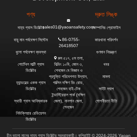
পণ্য
দ্রুত লিঙ্ক
sales01@yaoansafety.com
দাহ্য গ্যাস ডিটেক্টর
কোম্পানির প্রোফাইল
86-0755-
বায়ু মান পর্যবেক্ষণ সিস্টেম
কারখানা পরিদর্শন
26418507
ধুলো পর্যবেক্ষণ ব্যবস্থা
গুণমান নিয়ন্ত্রণ
রুম ৫১৭, ৫ম তলা,
বিল্ডিং ১০বি, জোন ৩,
পোর্টেবল মাল্টি গ্যাস
খবর
শেনজেন বে বিজ্ঞান ও
ডিটেক্টর
প্রযুক্তি পরিবেশগত উদ্যান,
মামলা
গাক্সিন দক্ষিণ রিং রোড,
হ্যান্ডহেল্ড একক গ্যাস
শেনজেন হাই-টেক
ডিটেক্টর
সাইট ম্যাপ
ইন্ডাস্ট্রিয়াল পার্ক (দক্ষিণ
জেলা), নানশান জেলা,
স্থায়ী গ্যাস আবিষ্কারক
গোপনীয়তা নীতি
শেনজেন
নিউক্লিয়ার রেডিয়েশন
ডিটেক্টর
চীন ভালো মানের দাহ্য গ্যাস ডিটেক্টর সরবরাহকারী। কপিরাইট © 2024-2026 Yaoan