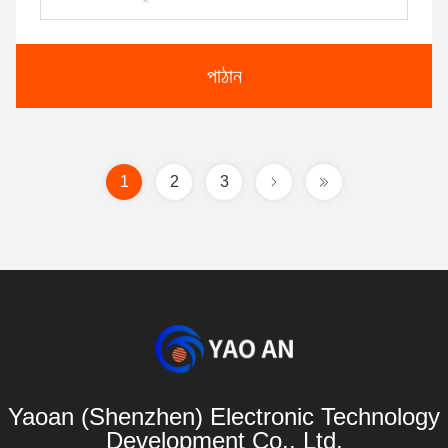
পাঠান
1
2
3
Yaoan (Shenzhen) Electronic Technology
Development Co., Ltd.