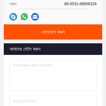
ফ্যাক্স:
86-0531-69956329
যোগাযোগ করুন
আমাদের মেইল ​​করুন