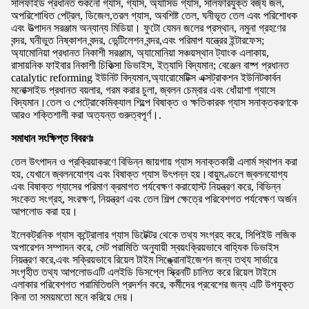
সালফাইড প্রধানত শুকনো গ্যাস, গ্যাস, অ্যাসিড গ্যাস, সালফারযুক্ত বর্জ্য জল,
অপরিশোধিত পেট্রল, ডিজেল,তরল গ্যাস, অবশিষ্ট তেল, ঘনীভূত তেল এবং পরিশোধক
এবং উত্পাদন সরঞ্জাম অন্যান্য মিডিয়া। ফুটো যেমন জলের প্রস্থান, নমুনা গ্রহণের
বন্দর, ঘনীভুত নিষ্কাশন বন্দর, ভেন্টিলেশন বন্দর,এবং পরিমাপ যন্ত্রের ইন্টারফেস;
অ্যামোনিয়া প্রধানত নিকাশী সরঞ্জাম, অ্যামোনিয়া সঞ্চয়স্থান ট্যাংক এলাকায়,
রাসায়নিক ফাইবার নিকাশী চিকিত্সা ডিভাইস, ইত্যাদি বিদ্যমান; বেঞ্জেন বাষ্প প্রধানত
catalytic reforming ইউনিট বিদ্যমান,অ্যারোমেটিক্স এক্সট্রাকশন ইউনিটকার্বন
মনোক্সাইড প্রধানত বয়লার, গরম করার চুলা, জ্বলন চেম্বার এবং ধোঁয়াশা গ্যাসে
বিদ্যমান।তেল ও পেট্রোকেমিক্যাল শিল্পে বিষাক্ত ও ক্ষতিকারক গ্যাস সনাক্তকরণকে
আরও শক্তিশালী করা অত্যন্ত গুরুত্বপূর্ণ।.
সমাধান সংক্ষিপ্ত বিবরণঃ
তেল উৎপাদন ও প্রক্রিয়াকরণে বিভিন্ন জায়গায় গ্যাস সনাক্তকারী এলার্ম স্থাপন করা
হয়, যেখানে জ্বলনযোগ্য এবং বিষাক্ত গ্যাস উৎপন্ন হয়।বায়ুমণ্ডলে জ্বলনযোগ্য
এবং বিষাক্ত গ্যাসের পরিমাণ ক্রমাগত পর্যবেক্ষণ করাহোস্ট নিয়ন্ত্রণ করে, বিভিন্ন
সংকেত সংগ্রহ, সংরক্ষণ, নিয়ন্ত্রণ এবং তেল শিল্প ক্ষেত্রে পরিবেশগত পর্যবেক্ষণ অর্জন
আপলোড করা হয়।
ইলেকট্রনিক গ্যাস কন্ট্রোলার গ্যাস ডিটেক্টর থেকে তথ্য সংগ্রহ করে, সিপিইউ লজিক
অপারেশন সম্পাদন করে, সেট পরামিতি অনুযায়ী স্বয়ংক্রিয়ভাবে বাহ্যিক ডিভাইস
নিয়ন্ত্রণ করে,এবং সক্রিয়ভাবে রিয়েল টাইম সিঙ্ক্রোনাইজেশন জন্য তথ্য সার্ভারে
সংগৃহীত তথ্য আপলোডএটি এলইডি ডিসপ্লে স্ক্রিনটি চালিত করে রিয়েল টাইমে
এলাকার পরিবেশগত পরামিতিগুলি প্রদর্শন করে, কর্মীদের প্রবেশের জন্য এটি উপযুক্ত
কিনা তা সময়মতো মনে করিয়ে দেয়।