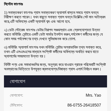
সিস্টেম ফাংশনঃ
1) সনাক্তকরণ ফাংশনঃ গ্যাস সনাক্তকরণ অ্যালার্ম বাস্তব সময়ে গ্যাস ঘনত্ব
নিরীক্ষণ করতে পারেন। যখন বায়ুতে সনাক্ত গ্যাস ঘনত্ব ডিটেক্টর সেট মান অতিক্রম
করে,এটি অবিলম্বে একটি অ্যালার্ম শব্দ এবং আলো হবে.
২) ডেটা স্টোরেজ ফাংশনঃ ডেটার নিরাপদ সঞ্চয়স্থান এবং স্কেলযোগ্যতা উন্নত
করতে মনিটরিং সেন্টারে একটি ডেটা সার্ভার ইনস্টল করুন,পর্যবেক্ষণ কর্মীদের জন্য যে
কোন সময় পর্যবেক্ষণের তথ্য দেখতে সুবিধাজনক করে তোলা.
৩) মনিটরিং অ্যালার্ম ফাংশনঃ যখন মনিটরিং সেন্টার অস্বাভাবিক তথ্য সনাক্ত করে,
তখন এটি এসএমএসের মাধ্যমে সংশ্লিষ্ট কর্মীদের অবিলম্বে অবহিত করবে যাতে
অ্যালার্মের সময়মততা উন্নত হয়।
নির্দিষ্ট পণ্য এবং সমাধানগুলির জন্য, অনুগ্রহ করে যাওয়ান গ্রাহক পরিষেবাটি সংশ্লিষ্ট
অবস্থানের ভিত্তিতে উপযুক্ত জ্বলনযোগ্য/বিষাক্ত গ্যাস এলার্ম নির্বাচন করুন।
যোগাযোগ
যোগাযোগ:
Mrs. Yao
টেলিফোন:
86-0755-26418507