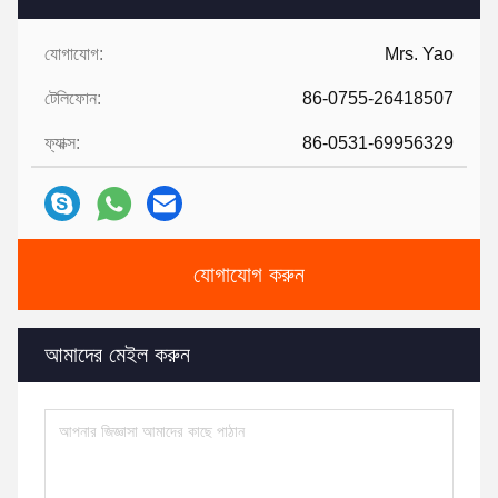
যোগাযোগ:
Mrs. Yao
টেলিফোন:
86-0755-26418507
ফ্যাক্স:
86-0531-69956329
যোগাযোগ করুন
আমাদের মেইল ​​করুন