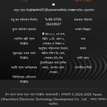
sales01@yaoansafety.com
দাহ্য গ্যাস ডিটেক্টর
কোম্পানির প্রোফাইল
86-0755-
বায়ু মান পর্যবেক্ষণ সিস্টেম
কারখানা পরিদর্শন
26418507
ধুলো পর্যবেক্ষণ ব্যবস্থা
গুণমান নিয়ন্ত্রণ
রুম ৫১৭, ৫ম তলা,
বিল্ডিং ১০বি, জোন ৩,
পোর্টেবল মাল্টি গ্যাস
খবর
শেনজেন বে বিজ্ঞান ও
ডিটেক্টর
প্রযুক্তি পরিবেশগত উদ্যান,
মামলা
গাক্সিন দক্ষিণ রিং রোড,
হ্যান্ডহেল্ড একক গ্যাস
শেনজেন হাই-টেক
ডিটেক্টর
সাইট ম্যাপ
ইন্ডাস্ট্রিয়াল পার্ক (দক্ষিণ
জেলা), নানশান জেলা,
স্থায়ী গ্যাস আবিষ্কারক
গোপনীয়তা নীতি
শেনজেন
নিউক্লিয়ার রেডিয়েশন
ডিটেক্টর
চীন ভালো মানের দাহ্য গ্যাস ডিটেক্টর সরবরাহকারী। কপিরাইট © 2024-2026 Yaoan
(Shenzhen) Electronic Technology Development Co., Ltd. . সমস্ত অধিকার
সংরক্ষিত.