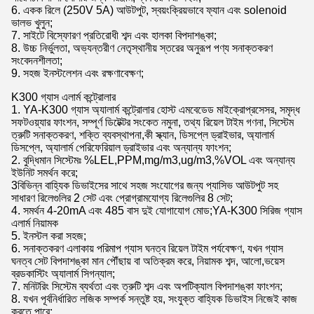
6. একক রিলে (250V 5A) আউটপুট, স্বয়ংক্রিয়ভাবে ফ্যান এবং solenoid
ভালভ খুলুন;
7. সাইটে বিস্ফোরণ প্রতিরোধী শব্দ এবং হালকা বিপদাশঙ্কা;
8. উচ্চ নির্ভুলতা, অভ্যন্তরীণ নেতৃস্থানীয় স্তরের অনুরূপ পণ্য সনাক্তকরণ
সংবেদনশীলতা;
9. সহজ ইনস্টলেশন এবং রক্ষণাবেক্ষণ;
K300 গ্যাস এলার্ম কন্ট্রোলার
1. YA-K300 গ্যাস অ্যালার্ম কন্ট্রোলার হোস্ট এমবেডেড মাইক্রোপ্রসেসর, সমৃদ্ধ
সফটওয়্যার ফাংশন, সম্পূর্ণ ডিটেক্টর সংকেত নমুনা, তথ্য রিয়েল টাইম গণনা, সিস্টেম
ত্রুটি সনাক্তকরণ, শক্তি ব্যবস্থাপনা,কী স্ক্যান, ডিসপ্লে ড্রাইভার, অ্যালার্ম
ডিসপ্লে, অ্যালার্ম পেরিফেরিয়াল ড্রাইভার এবং অন্যান্য ফাংশন;
2. বুদ্ধিমান সিস্টেমঃ %LEL,PPM,mg/m3,ug/m3,%VOL এবং অন্যান্য
ইউনিট সমর্থন করে;
3বিভিন্ন বাহ্যিক ডিভাইসের সাথে সহজ সংযোগের জন্য প্যাসিভ আউটপুট সহ
সাধারণ রিলেগুলির 2 সেট এবং প্রোগ্রামযোগ্য রিলেগুলির 8 সেট;
4. সমর্থন 4-20mA এবং 485 বাস দুই যোগাযোগ মোড;YA-K300 সিরিজ গ্যাস
এলার্ম নিয়ামক
5. ইনস্টল করা সহজ;
6. সনাক্তকরণ এলাকায় পরিমাপ গ্যাস ঘনত্ব রিয়েল টাইম পর্যবেক্ষণ, যখন গ্যাস
ঘনত্ব সেট বিপদাশঙ্কা মান পৌঁছায় বা অতিক্রম করে, নিয়ামক শব্দ, আলো,ভয়েস
ব্রডকাস্টিং অ্যালার্ম সিগন্যাল;
7. মনিটরিং সিস্টেম ব্যর্থতা এবং ত্রুটি শব্দ এবং অপটিক্যাল বিপদাশঙ্কা ফাংশন;
8. যখন পূর্বনির্ধারিত লজিক সম্পর্ক সন্তুষ্ট হয়, সংযুক্ত বাহ্যিক ডিভাইস নিজেই কাজ
করতে পারে;