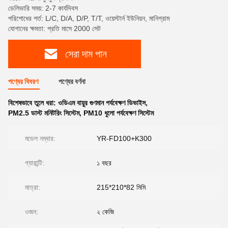
ডেলিভারি সময়: 2-7 কার্যদিবস
পরিশোধের শর্ত: L/C, D/A, D/P, T/T, ওয়েস্টার্ন ইউনিয়ন, মানিগ্রাম
যোগানের ক্ষমতা: প্রতি মাসে 2000 সেট
সেরা দাম পান
পণ্যের বিবরণ
পণ্যের বর্ণনা
বিশেষভাবে তুলে ধরা:
ওডিএম বায়ুর গুণমান পর্যবেক্ষণ ডিভাইস
,
PM2.5 ডাস্ট মনিটরিং সিস্টেম
,
PM10 ধুলো পর্যবেক্ষণ সিস্টেম
মডেল নম্বার:
YR-FD100+K300
গ্যারান্টি:
১ বছর
মাত্রা:
215*210*82 মিমি
ওজন:
২ কেজি