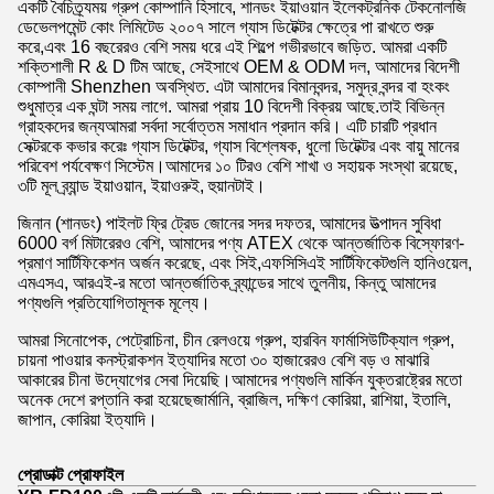
একটি বৈচিত্র্যময় গ্রুপ কোম্পানি হিসাবে, শানডং ইয়াওয়ান ইলেকট্রনিক টেকনোলজি
ডেভেলপমেন্ট কোং লিমিটেড ২০০৭ সালে গ্যাস ডিটেক্টর ক্ষেত্রে পা রাখতে শুরু
করে,এবং 16 বছরেরও বেশি সময় ধরে এই শিল্পে গভীরভাবে জড়িত. আমরা একটি
শক্তিশালী R & D টিম আছে, সেইসাথে OEM & ODM দল, আমাদের বিদেশী
কোম্পানী Shenzhen অবস্থিত. এটা আমাদের বিমানবন্দর, সমুদ্র বন্দর বা হংকং
শুধুমাত্র এক ঘন্টা সময় লাগে. আমরা প্রায় 10 বিদেশী বিক্রয় আছে.তাই বিভিন্ন
গ্রাহকদের জন্যআমরা সর্বদা সর্বোত্তম সমাধান প্রদান করি। এটি চারটি প্রধান
সেক্টরকে কভার করেঃ গ্যাস ডিটেক্টর, গ্যাস বিশ্লেষক, ধুলো ডিটেক্টর এবং বায়ু মানের
পরিবেশ পর্যবেক্ষণ সিস্টেম।আমাদের ১০ টিরও বেশি শাখা ও সহায়ক সংস্থা রয়েছে,
৩টি মূল ব্র্যান্ড ইয়াওয়ান, ইয়াওরুই, হুয়ানটাই।
জিনান (শানডং) পাইলট ফ্রি ট্রেড জোনের সদর দফতর, আমাদের উত্পাদন সুবিধা
6000 বর্গ মিটারেরও বেশি, আমাদের পণ্য ATEX থেকে আন্তর্জাতিক বিস্ফোরণ-
প্রমাণ সার্টিফিকেশন অর্জন করেছে, এবং সিই,এফসিসিএই সার্টিফিকেটগুলি হানিওয়েল,
এমএসএ, আরএই-র মতো আন্তর্জাতিক ব্র্যান্ডের সাথে তুলনীয়, কিন্তু আমাদের
পণ্যগুলি প্রতিযোগিতামূলক মূল্যে।
আমরা সিনোপেক, পেট্রোচিনা, চীন রেলওয়ে গ্রুপ, হারবিন ফার্মাসিউটিক্যাল গ্রুপ,
চায়না পাওয়ার কনস্ট্রাকশন ইত্যাদির মতো ৩০ হাজারেরও বেশি বড় ও মাঝারি
আকারের চীনা উদ্যোগের সেবা দিয়েছি।আমাদের পণ্যগুলি মার্কিন যুক্তরাষ্ট্রের মতো
অনেক দেশে রপ্তানি করা হয়েছেজার্মানি, ব্রাজিল, দক্ষিণ কোরিয়া, রাশিয়া, ইতালি,
জাপান, কোরিয়া ইত্যাদি।
প্রোডাক্ট প্রোফাইল