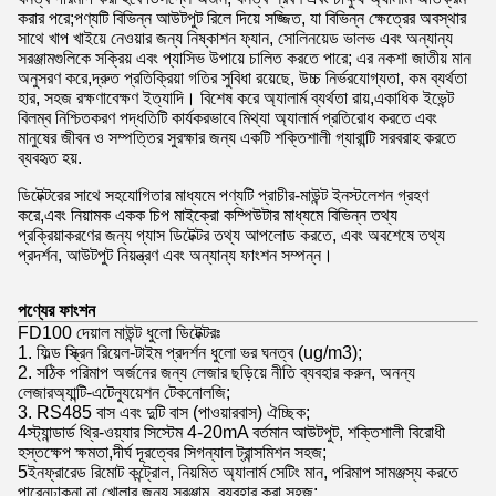
করার পরে;পণ্যটি বিভিন্ন আউটপুট রিলে দিয়ে সজ্জিত, যা বিভিন্ন ক্ষেত্রের অবস্থার
সাথে খাপ খাইয়ে নেওয়ার জন্য নিষ্কাশন ফ্যান, সোলিনয়েড ভালভ এবং অন্যান্য
সরঞ্জামগুলিকে সক্রিয় এবং প্যাসিভ উপায়ে চালিত করতে পারে; এর নকশা জাতীয় মান
অনুসরণ করে,দ্রুত প্রতিক্রিয়া গতির সুবিধা রয়েছে, উচ্চ নির্ভরযোগ্যতা, কম ব্যর্থতা
হার, সহজ রক্ষণাবেক্ষণ ইত্যাদি। বিশেষ করে অ্যালার্ম ব্যর্থতা রায়,একাধিক ইভেন্ট
বিলম্ব নিশ্চিতকরণ পদ্ধতিটি কার্যকরভাবে মিথ্যা অ্যালার্ম প্রতিরোধ করতে এবং
মানুষের জীবন ও সম্পত্তির সুরক্ষার জন্য একটি শক্তিশালী গ্যারান্টি সরবরাহ করতে
ব্যবহৃত হয়.
ডিটেক্টরের সাথে সহযোগিতার মাধ্যমে পণ্যটি প্রাচীর-মাউন্ট ইনস্টলেশন গ্রহণ
করে,এবং নিয়ামক একক চিপ মাইক্রো কম্পিউটার মাধ্যমে বিভিন্ন তথ্য
প্রক্রিয়াকরণের জন্য গ্যাস ডিটেক্টর তথ্য আপলোড করতে, এবং অবশেষে তথ্য
প্রদর্শন, আউটপুট নিয়ন্ত্রণ এবং অন্যান্য ফাংশন সম্পন্ন।
পণ্যের ফাংশন
FD100 দেয়াল মাউন্ট ধুলো ডিটেক্টরঃ
1. ফিল্ড স্ক্রিন রিয়েল-টাইম প্রদর্শন ধুলো ভর ঘনত্ব (ug/m3);
2. সঠিক পরিমাপ অর্জনের জন্য লেজার ছড়িয়ে নীতি ব্যবহার করুন, অনন্য
লেজার
অ্যান্টি-এটেন্যুয়েশন টেকনোলজি;
3. RS485 বাস এবং দুটি বাস (পাওয়ারবাস) ঐচ্ছিক;
4স্ট্যান্ডার্ড থ্রি-ওয়্যার সিস্টেম 4-20mA বর্তমান আউটপুট, শক্তিশালী বিরোধী
হস্তক্ষেপ ক্ষমতা,
দীর্ঘ দূরত্বের সিগন্যাল ট্রান্সমিশন সহজ;
5ইনফ্রারেড রিমোট কন্ট্রোল, নিয়মিত অ্যালার্ম সেটিং মান, পরিমাপ সামঞ্জস্য করতে
পারেন
ঢাকনা না খোলার জন্য সরঞ্জাম, ব্যবহার করা সহজ;