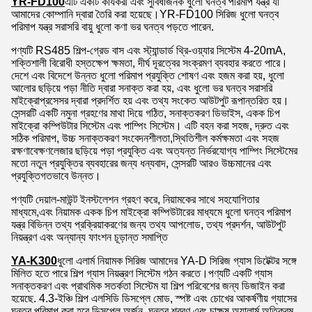
YR-FD100
এটি একটি কার্যকরী এবং সুবিধাজনক ধুলো ঘনত্ব পরিমাপ যন্ত্র যা
আমাদের কোম্পানি দ্বারা তৈরি করা হয়েছে।YR-FD100 সিরিজ ধুলো ঘনত্ব
পরিমাপ যন্ত্র সরাসরি বায়ু ধুলো কণা ভর ঘনত্ব পড়তে পারেন.
পণ্যটি RS485 শিল্প-গ্রেড বাস এবং স্ট্যান্ডার্ড থ্রি-ওয়্যার সিস্টেম 4-20mA,
শক্তিশালী বিরোধী হস্তক্ষেপ ক্ষমতা, দীর্ঘ দূরত্বের সংক্রমণ ব্যবহার করতে পারে।
দেশে এবং বিদেশে উন্নত ধুলো পরিমাপ প্রযুক্তি শোষণ এবং হজম করা হয়, ধুলো
আলোর ছড়িয়ে পড়া নীতি দ্বারা সনাক্ত করা হয়, এবং ধুলো ভর ঘনত্ব সরাসরি
মাইক্রোপ্রসেসর দ্বারা প্রদর্শিত হয় এবং তথ্য সংকেত আউটপুট রূপান্তরিত হয়।
সেন্সরটি একটি নমুনা গ্রহণের মাথা দিয়ে গঠিত, সনাক্তকরণ ডিভাইস, একক চিপ
মাইক্রো কম্পিউটার সিস্টেম এবং পাম্পিং সিস্টেম। এটি বহন করা সহজ, দ্রুত এবং
সঠিক পরিমাপ, উচ্চ সনাক্তকরণ সংবেদনশীলতা,স্থিতিশীল কর্মক্ষমতা এবং সহজ
রক্ষণাবেক্ষণলেজার ছড়িয়ে পড়া প্রযুক্তি এবং অত্যন্ত নির্ভরযোগ্য পাম্পিং সিস্টেমের
মতো নতুন প্রযুক্তির ব্যবহারের জন্য ধন্যবাদ, সেন্সরটি আরও উচ্চমানের এবং
প্রযুক্তিগতভাবে উন্নত।
পণ্যটি দেয়াল-মাউন্ট ইনস্টলেশন গ্রহণ করে, নিয়ামকের সাথে সহযোগিতার
মাধ্যমে,এবং নিয়ামক একক চিপ মাইক্রো কম্পিউটারের মাধ্যমে ধুলো ঘনত্ব পরিমাপ
যন্ত্র বিভিন্ন তথ্য প্রক্রিয়াকরণের জন্য তথ্য আপলোড, তথ্য প্রদর্শন, আউটপুট
নিয়ন্ত্রণ এবং অন্যান্য ফাংশন চূড়ান্ত সমাপ্তি
YA-K300
ধুলো এলার্ম নিয়ামক সিরিজ আমাদের YA-D সিরিজ গ্যাস ডিটেক্টর সঙ্গে
মিলিত হতে পারে শিল্প গ্যাস নিয়ন্ত্রণ সিস্টেম গঠন করতে।পণ্যটি একটি গ্যাস
সনাক্তকরণ এবং প্রাথমিক সতর্কতা সিস্টেম যা শিল্প পরিবেশের জন্য ডিজাইন করা
হয়েছে. 4.3-ইঞ্চি শিল্প এলসিডি ডিসপ্লে মোড, স্পষ্ট এবং চোখের আকর্ষণীয় গ্যাসের
ঘনত্ব পরিমাপ করা হবে ডিসপ্লে অর্জন, ঘনত্ব শ্রবণ এবং চাক্ষুষ অ্যালার্ম অতিক্রম