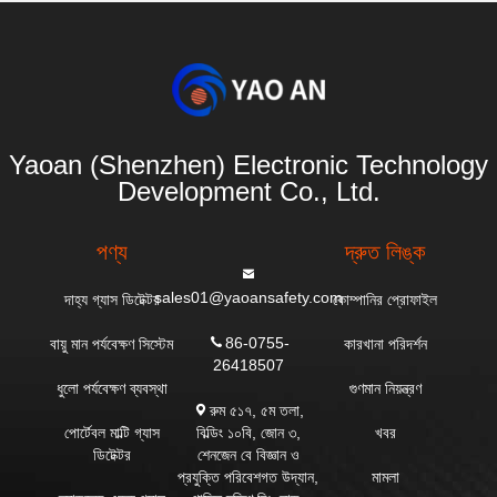
Yaoan (Shenzhen) Electronic Technology
Development Co., Ltd.
পণ্য
দ্রুত লিঙ্ক
sales01@yaoansafety.com
দাহ্য গ্যাস ডিটেক্টর
কোম্পানির প্রোফাইল
86-0755-
বায়ু মান পর্যবেক্ষণ সিস্টেম
কারখানা পরিদর্শন
26418507
ধুলো পর্যবেক্ষণ ব্যবস্থা
গুণমান নিয়ন্ত্রণ
রুম ৫১৭, ৫ম তলা,
বিল্ডিং ১০বি, জোন ৩,
পোর্টেবল মাল্টি গ্যাস
খবর
শেনজেন বে বিজ্ঞান ও
ডিটেক্টর
প্রযুক্তি পরিবেশগত উদ্যান,
মামলা