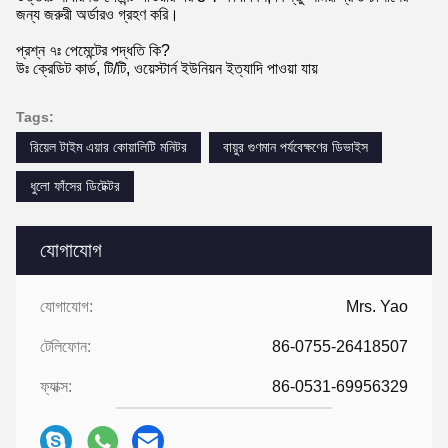
জন্য জরুরী অর্ডারও গ্রহণ করি।
প্রশ্ন ৭ঃ পেমেন্টের পদ্ধতি কি?
উঃ ক্রেডিট কার্ড, টি/টি, ওয়েস্টার্ন ইউনিয়ন ইত্যাদি পাওয়া যায়
Tags:
রিয়েল টাইম এয়ার কোয়ালিটি মনিটর
বায়ুর গুণমান পর্যবেক্ষণের ডিভাইস
ধুলো ফাঁসের ডিটেক্টর
যোগাযোগ
যোগাযোগ:
Mrs. Yao
টেলিফোন:
86-0755-26418507
ফ্যাক্স:
86-0531-69956329