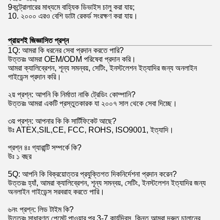
9কন্ট্রোলারের মাধ্যমে বাহ্যিক ডিভাইস চালু করা যায়;
10. ২০০০ এরও বেশি ডাটা রেকর্ড সংরক্ষণ করা যায়।
প্রায়শই জিজ্ঞাসিত প্রশ্ন
1Q: আমরা কি ধরনের সেবা প্রদান করতে পারি?
উত্তরঃ আমরা OEM/ODM পরিষেবা প্রদান করি।
আমরা ক্যালিব্রেশন, শূন্য সমন্বয়, সেটিং, ইনস্টলেশন ইত্যাদির জন্য অনলাইন
গাইডেন্স প্রদান করি।
২য় প্রশ্ন: আপনি কি নির্মাতা নাকি ট্রেডিং কোম্পানি?
উত্তরঃ আমরা একটি প্রস্তুতকারক যা ২০০৭ সাল থেকে সেবা দিচ্ছে।
৩য় প্রশ্ন: আপনার কি কি সার্টিফিকেট আছে?
উঃ ATEX,SIL,CE, FCC, ROHS, ISO9001, ইত্যাদি।
প্রশ্ন ৪ঃ গ্যারান্টি সম্পর্কে কি?
উঃ ১ বছর
5Q: আপনি কি বিক্রয়োত্তর প্রযুক্তিগত দিকনির্দেশনা প্রদান করেন?
উত্তরঃ হ্যাঁ, আমরা ক্যালিব্রেশন, শূন্য সমন্বয়, সেটিং, ইনস্টলেশন ইত্যাদির জন্য
অনলাইন গাইডেন্স সরবরাহ করতে পারি।
৬নং প্রশ্ন: লিড টাইম কি?
উত্তরঃ সাধারণত পেমেন্ট পাওয়ার পর 3-7 কার্যদিবস, কিন্তু আমরা দ্রুত চালানের