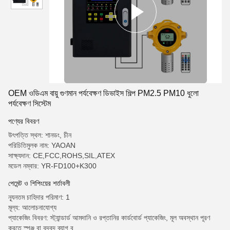
OEM ওডিএম বায়ু গুণমান পর্যবেক্ষণ ডিভাইস শিল্প PM2.5 PM10 ধুলো
পর্যবেক্ষণ সিস্টেম
পণ্যের বিবরণ
উৎপত্তি স্থল: শানডং, চীন
পরিচিতিমুলক নাম: YAOAN
সাক্ষ্যদান: CE,FCC,ROHS,SIL,ATEX
মডেল নম্বার: YR-FD100+K300
পেমেন্ট ও শিপিংয়ের শর্তাবলী
ন্যূনতম চাহিদার পরিমাণ: 1
মূল্য: আলোচনাযোগ্য
প্যাকেজিং বিবরণ: স্ট্যান্ডার্ড আমদানি ও রপ্তানির কার্ডবোর্ড প্যাকেজিং, মূল অবস্থান পূরণ
করতে স্পঞ্জ বা বুদবুদ ব্যাগ ব