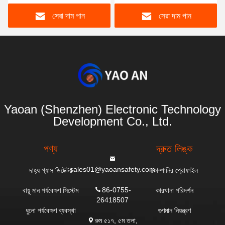
Certified
সেরা দাম পান
সেরা দাম পান
Yaoan (Shenzhen) Electronic Technology
Development Co., Ltd.
পণ্য
দ্রুত লিঙ্ক
sales01@yaoansafety.com
দাহ্য গ্যাস ডিটেক্টর
কোম্পানির প্রোফাইল
86-0755-
বায়ু মান পর্যবেক্ষণ সিস্টেম
কারখানা পরিদর্শন
26418507
ধুলো পর্যবেক্ষণ ব্যবস্থা
গুণমান নিয়ন্ত্রণ
রুম ৫১৭, ৫ম তলা,