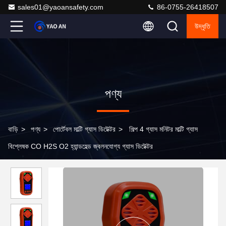
sales01@yaoansafety.com
86-0755-26418507
উদ্ধৃতি
পণ্য
বাড়ি
>
পণ্য
>
পোর্টেবল মাল্টি গ্যাস ডিটেক্টর
>
শিল্প 4 গ্যাস মনিটর মাল্টি গ্যাস
বিশ্লেষক CO H2S O2 হ্যান্ডহেল্ড জ্বলনযোগ্য গ্যাস ডিটেক্টর