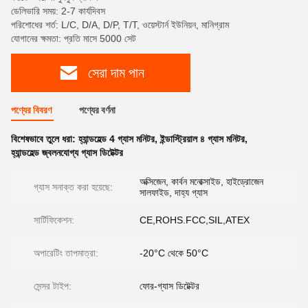
ডেলিভারি সময়: 2-7 কার্যদিবস
পরিশোধের শর্ত: L/C, D/A, D/P, T/T, ওয়েস্টার্ন ইউনিয়ন, মানিগ্রাম
যোগানের ক্ষমতা: প্রতি মাসে 5000 সেট
সেরা দাম পান
পণ্যের বিবরণ
পণ্যের বর্ণনা
বিশেষভাবে তুলে ধরা:
হ্যান্ডহেল্ড 4 গ্যাস মনিটর
,
ইন্ডাস্ট্রিয়াল ৪ গ্যাস মনিটর
,
হ্যান্ডহেল্ড জ্বলনযোগ্য গ্যাস ডিটেক্টর
অক্সিজেন, কার্বন মনোক্সাইড, হাইড্রোজেন
গ্যাস সনাক্ত করা হয়েছে:
সালফাইড, দাহ্য গ্যাস
সার্টিফিকেশন:
CE,ROHS.FCC,SIL,ATEX
অপারেটিং তাপমাত্রা:
-20°C থেকে 50°C
সেন্সর টাইপ:
ফোর-গ্যাস ডিটেক্টর