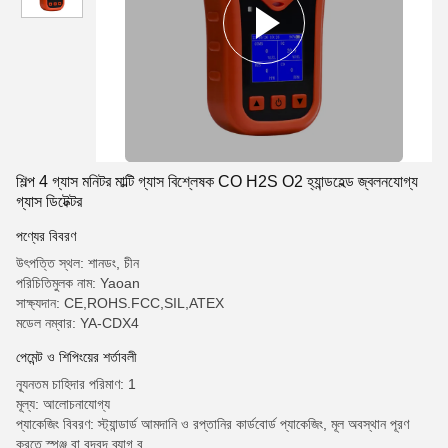
শিল্প 4 গ্যাস মনিটর মাল্টি গ্যাস বিশ্লেষক CO H2S O2 হ্যান্ডহেল্ড জ্বলনযোগ্য
গ্যাস ডিটেক্টর
পণ্যের বিবরণ
উৎপত্তি স্থল: শানডং, চীন
পরিচিতিমুলক নাম: Yaoan
সাক্ষ্যদান: CE,ROHS.FCC,SIL,ATEX
মডেল নম্বার: YA-CDX4
পেমেন্ট ও শিপিংয়ের শর্তাবলী
ন্যূনতম চাহিদার পরিমাণ: 1
মূল্য: আলোচনাযোগ্য
প্যাকেজিং বিবরণ: স্ট্যান্ডার্ড আমদানি ও রপ্তানির কার্ডবোর্ড প্যাকেজিং, মূল অবস্থান পূরণ
করতে স্পঞ্জ বা বুদবুদ ব্যাগ ব