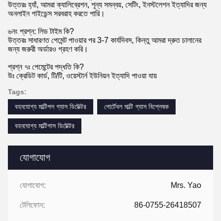
উত্তরঃ হ্যাঁ, আমরা ক্যালিব্রেশন, শূন্য সমন্বয়, সেটিং, ইনস্টলেশন ইত্যাদির জন্য
অনলাইন গাইডেন্স সরবরাহ করতে পারি।
৬নং প্রশ্ন: লিড টাইম কি?
উত্তরঃ সাধারণত পেমেন্ট পাওয়ার পর 3-7 কার্যদিবস, কিন্তু আমরা দ্রুত চালানের
জন্য জরুরী অর্ডারও গ্রহণ করি।
প্রশ্ন ৭ঃ পেমেন্টের পদ্ধতি কি?
উঃ ক্রেডিট কার্ড, টি/টি, ওয়েস্টার্ন ইউনিয়ন ইত্যাদি পাওয়া যায়
Tags:
বহনযোগ্য মাল্টিপল গ্যাস ডিটেক্টর
পোর্টেবল মাল্টি গ্যাস বিশ্লেষক
বহনযোগ্য মাল্টিগাস ডিটেক্টর
যোগাযোগ
যোগাযোগ:
Mrs. Yao
টেলিফোন:
86-0755-26418507