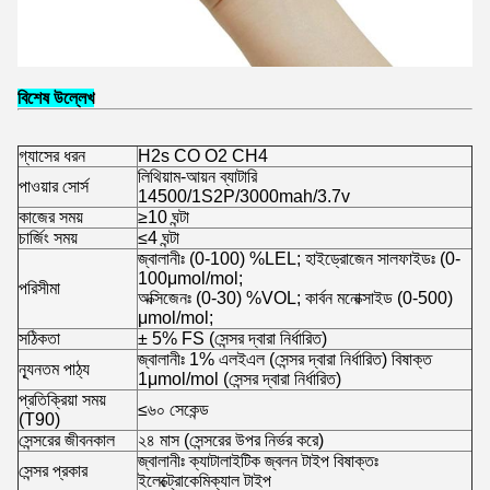
বিশেষ উল্লেখ
গ্যাসের ধরন
H2s CO O2 CH4
লিথিয়াম-আয়ন ব্যাটারি
পাওয়ার সোর্স
14500/1S2P/3000mah/3.7v
কাজের সময়
≥10 ঘন্টা
চার্জিং সময়
≤4 ঘন্টা
জ্বালানীঃ (0-100) %LEL; হাইড্রোজেন সালফাইডঃ (0-
100μmol/mol;
পরিসীমা
অক্সিজেনঃ (0-30) %VOL; কার্বন মনোক্সাইড (0-500)
μmol/mol;
সঠিকতা
± 5% FS (সেন্সর দ্বারা নির্ধারিত)
জ্বালানীঃ 1% এলইএল (সেন্সর দ্বারা নির্ধারিত) বিষাক্ত
ন্যূনতম পাঠ্য
1μmol/mol (সেন্সর দ্বারা নির্ধারিত)
প্রতিক্রিয়া সময়
≤৬০ সেকেন্ড
(T90)
সেন্সরের জীবনকাল
২৪ মাস (সেন্সরের উপর নির্ভর করে)
জ্বালানীঃ ক্যাটালাইটিক জ্বলন টাইপ বিষাক্তঃ
সেন্সর প্রকার
ইলেক্ট্রোকেমিক্যাল টাইপ