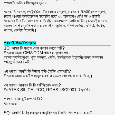
পণ্যগুলি প্রতিযোগিতামূলক মূল্যে।
আমরা সিনোপেক, পেট্রোচিনা, চীন রেলওয়ে গ্রুপ, হারবিন ফার্মাসিউটিক্যাল গ্রুপ,
চায়না পাওয়ার কনস্ট্রাকশন ইত্যাদির মতো ৩০ হাজারেরও বেশি বড় ও মাঝারি
আকারের চীনা উদ্যোগের সেবা দিয়েছি।আমাদের পণ্যগুলি মার্কিন যুক্তরাষ্ট্রের মতো
অনেক দেশে রপ্তানি করা হয়েছেজার্মানি, ব্রাজিল, দক্ষিণ কোরিয়া, রাশিয়া, ইতালি,
জাপান, কোরিয়া ইত্যাদি।
প্রায়শই জিজ্ঞাসিত প্রশ্ন
1Q: আমরা কি ধরনের সেবা প্রদান করতে পারি?
উত্তরঃ আমরা OEM/ODM পরিষেবা প্রদান করি।
আমরা ক্যালিব্রেশন, শূন্য সমন্বয়, সেটিং, ইনস্টলেশন ইত্যাদির জন্য অনলাইন
গাইডেন্স প্রদান করি।
২য় প্রশ্ন: আপনি কি নির্মাতা নাকি ট্রেডিং কোম্পানি?
উত্তরঃ আমরা একটি প্রস্তুতকারক যা ২০০৭ সাল থেকে সেবা দিচ্ছে।
৩য় প্রশ্ন: আপনার কি কি সার্টিফিকেট আছে?
উঃ ATEX,SIL,CE, FCC, ROHS, ISO9001, ইত্যাদি।
প্রশ্ন ৪ঃ গ্যারান্টি সম্পর্কে কি?
উঃ ১ বছর
5Q: আপনি কি বিক্রয়োত্তর প্রযুক্তিগত দিকনির্দেশনা প্রদান করেন?