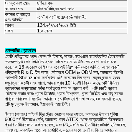
সনাক্তকরণ মোড
ছড়িয়ে পড়া
কাজের মোড
চার্জ অবিচ্ছিন্ন অপারেশন
কাজের তাপমাত্রা
-১০°সি ০৫°সি; ≤৯৫% আরএইচ
এবং আর্দ্রতা
আকার
134.৬*৭২.৫*৬০.৪ মিমি
ওজন
1.০ কেজি
কোম্পানির প্রোফাইল
একটি বৈচিত্র্যময় গ্রুপ কোম্পানি হিসাবে, শানডং ইয়াওয়ান ইলেকট্রনিক টেকনোলজি
ডেভেলপমেন্ট কোং লিমিটেড ২০০৭ সালে গ্যাস ডিটেক্টর ক্ষেত্রে পা রাখতে শুরু
করে,এবং 16 বছরেরও বেশি সময় ধরে এই শিল্পে গভীরভাবে জড়িত. আমরা একটি
শক্তিশালী R & D টিম আছে, সেইসাথে OEM & ODM দল, আমাদের বিদেশী
কোম্পানী Shenzhen অবস্থিত. এটা আমাদের বিমানবন্দর, সমুদ্র বন্দর বা হংকং
শুধুমাত্র এক ঘন্টা সময় লাগে. আমরা প্রায় 10 বিদেশী বিক্রয় আছে.তাই বিভিন্ন
গ্রাহকদের জন্যআমরা সর্বদা সর্বোত্তম সমাধান প্রদান করি। এটি চারটি প্রধান
সেক্টরকে কভার করেঃ গ্যাস ডিটেক্টর, গ্যাস বিশ্লেষক, ধুলো ডিটেক্টর এবং বায়ু মানের
পরিবেশ পর্যবেক্ষণ সিস্টেম।আমাদের ১০ টিরও বেশি শাখা ও সহায়ক সংস্থা রয়েছে,
৩টি মূল ব্র্যান্ড ইয়াওয়ান, ইয়াওরুই, হুয়ানটাই।
জিনান (শানডং) পাইলট ফ্রি ট্রেড জোনের সদর দফতর, আমাদের উত্পাদন সুবিধা
6000 বর্গ মিটারেরও বেশি, আমাদের পণ্য ATEX থেকে আন্তর্জাতিক বিস্ফোরণ-
প্রমাণ সার্টিফিকেশন অর্জন করেছে, এবং সিই,এফসিসিএই সার্টিফিকেটগুলি হানিওয়েল,
এমএসএ, আরএই-র মতো আন্তর্জাতিক ব্র্যান্ডের সাথে তুলনীয়, কিন্তু আমাদের