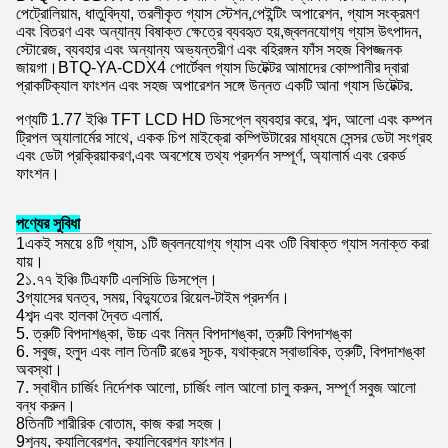
পেট্রোলিয়াম, ধাতুবিদ্যা, তরলীকৃত গ্যাস স্টেশন,পেইন্টিং অপারেশন, গ্যাস সংক্রমণ
এবং বিতরণ এবং অন্যান্য বিষাক্ত ক্ষেত্রে ব্যবহৃত হয়,জ্বলনযোগ্য গ্যাস উৎপাদন,
স্টোরেজ, ব্যবহার এবং অন্যান্য অভ্যন্তরীণ এবং বহিরঙ্গন ফাঁস সহজ বিপজ্জনক
জায়গা।BTQ-YA-CDX4 পোর্টেবল গ্যাস ডিটেক্টর আমাদের কোম্পানীর দ্বারা
প্রাকটিক্যাল ফাংশন এবং সহজ অপারেশন সঙ্গে উন্নত একটি আনা গ্যাস ডিটেক্টর.
পণ্যটি 1.77 ইঞ্চি TFT LCD HD ডিসপ্লে ব্যবহার করে, শব্দ, আলো এবং কম্পন
ট্রিপল অ্যালার্মের সাথে, একক চিপ মাইক্রো কম্পিউটারের মাধ্যমে সেন্সর ডেটা সংগ্রহ
এবং ডেটা প্রক্রিয়াকরণ,এবং অবশেষে তথ্য প্রদর্শন সম্পূর্ণ, অ্যালার্ম এবং রেকর্ড
ফাংশন।
পণ্যের সুবিধা
1একই সময়ে ৪টি গ্যাস, ১টি জ্বলনযোগ্য গ্যাস এবং ৩টি বিষাক্ত গ্যাস সনাক্ত করা
যায়।
2১.৭৭ ইঞ্চি টিএফটি এলসিডি ডিসপ্লে।
3গ্যাসের ঘনত্ব, সময়, বিদ্যুতের রিয়েল-টাইম প্রদর্শন।
4শব্দ এবং হালকা দ্বৈত এলার্ম.
5. ত্রুটি বিপদাশঙ্কা, উচ্চ এবং নিম্ন বিপদাশঙ্কা, ত্রুটি বিপদাশঙ্কা
6. সবুজ, হলুদ এবং লাল তিনটি রঙের সূচক, যথাক্রমে স্বাভাবিক, ত্রুটি, বিপদাশঙ্কা
অবস্থা।
7. স্বাধীন চার্জিং নির্দেশক আলো, চার্জিং লাল আলো চালু করুন, সম্পূর্ণ সবুজ আলো
বন্ধ করুন।
8তিনটি শারীরিক বোতাম, কাজ করা সহজ।
9শূন্য, ক্যালিব্রেশন, ক্যালিব্রেশন ফাংশন।