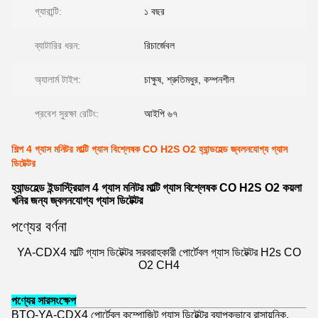
গ্যারান্টি:
১ বছর
ব্যাটারির ধরন:
রিচার্জেবল
অ্যালার্ম টাইপ:
চাক্ষুষ, শ্রুতিমধুর, কম্পনশীল
প্রবেশ সুরক্ষা রেটিং:
আইপি ৬৭
শিল্প 4 গ্যাস মনিটর মাল্টি গ্যাস বিশ্লেষক CO H2S O2 হ্যান্ডহেল্ড জ্বলনযোগ্য গ্যাস
ডিটেক্টর
হ্যান্ডহেল্ড ইন্ডাস্ট্রিয়াল 4 গ্যাস মনিটর মাল্টি গ্যাস বিশ্লেষক CO H2S O2 কয়লা
খনির জন্য জ্বলনযোগ্য গ্যাস ডিটেক্টর
পণ্যের বর্ণনা
YA-CDX4 মাল্টি গ্যাস ডিটেক্টর সরবরাহকারী পোর্টেবল গ্যাস ডিটেক্টর H2s CO
O2 CH4
পণ্যের সারসংক্ষেপ
BTQ-YA-CDX4 পোর্টেবল কম্পোজিট গ্যাস ডিটেক্টর ব্যাপকভাবে রাসায়নিক,