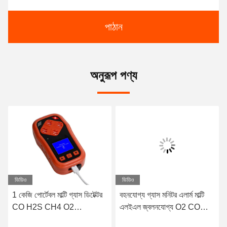
পাঠান
অনুরূপ পণ্য
ভিডিও
ভিডিও
1 কেজি পোর্টেবল মাল্টি গ্যাস ডিটেক্টর
বহনযোগ্য গ্যাস মনিটর এলার্ম মাল্টি
CO H2S CH4 O2
এলইএল জ্বলনযোগ্য O2 CO
Confined Space ATEX
H2S 4 ইন 1 গ্যাস ডিটেক্টর