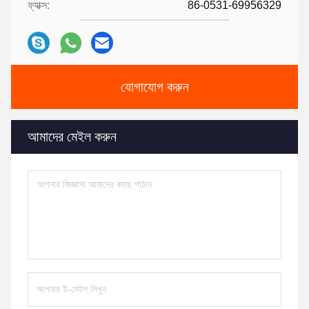
ফ্যাক্স:
86-0531-69956329
যোগাযোগ করুন
আমাদের মেইল ​​করুন