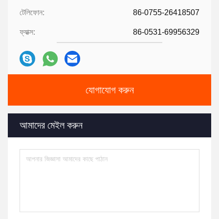
টেলিফোন:
86-0755-26418507
ফ্যাক্স:
86-0531-69956329
যোগাযোগ করুন
আমাদের মেইল ​​করুন