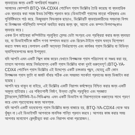
ব্যবহারের জন্য একটি অপরিহার্য সরঞ্জাম।
আমাদের কোম্পানি BTQ-YA-CDX4 পোর্টেবল গ্যাস ডিটেক্টর তৈরি করেছে যা ব্যবহারিক
এবং ব্যবহার করা সহজ উভয় বৈশিষ্ট্য প্রদান করে।ডিভাইসটি গ্যাসের মাত্রা পরিষ্কার এবং
সুনির্দিষ্টভাবে পাঠ করে. ভিজ্যুয়াল ফিডব্যাক ছাড়াও, ডিটেক্টরটি ব্যবহারকারীদের সম্ভাব্য বিপদ
বা বিপজ্জনক পরিস্থিতি সম্পর্কে অবহিত করার জন্য শব্দ, আলো এবং কম্পন বিপদাশঙ্কাও
ব্যবহার করে।
একক চিপ মাইক্রো কম্পিউটার প্রযুক্তি সেন্সর ডেটা সংগ্রহ এবং প্রক্রিয়া করার জন্য ব্যবহৃত
হয়, যা ডিভাইসটিকে জটিল গণনা সম্পাদন করতে এবং রিয়েল-টাইমে গ্যাস ঘনত্ব বিশ্লেষণ
করতে সক্ষম করে।ফলাফল একটি অত্যন্ত নির্ভরযোগ্য এবং কার্যকর গ্যাস ডিটেক্টর যা বিভিন্ন
অ্যাপ্লিকেশনের জন্য উপযুক্ত.
যদি আপনি এমন একটি শিল্পে কাজ করেন যেখানে বিপজ্জনক গ্যাস পরিচালনা বা সঞ্চয় করা হয়,
তাহলে আপনার কাছে নির্ভরযোগ্য একটি গ্যাস ডিটেক্টর থাকা খুবই গুরুত্বপূর্ণ।BTQ-YA-
CDX4 পোর্টেবল গ্যাস ডিটেক্টর এই উদ্দেশ্যে একটি চমৎকার পছন্দ, যেহেতু এটি কোন
বিপজ্জনক গ্যাস ফুটো বা জমাট বাঁধার সঠিক এবং সময়মত সতর্কতা প্রদানের জন্য ডিজাইন করা
হয়েছে।
আপনি ঘরে থাকুন বা বাইরে, এই ডিটেক্টর একটি নিরাপদ কর্মক্ষেত্র নিশ্চিত করার জন্য একটি
অমূল্য হাতিয়ার। এর শক্তিশালী নির্মাণ, উন্নত সেন্সিং প্রযুক্তি এবং স্বজ্ঞাত
ইন্টারফেস,বিটিকিউ-ইএ-সিডিএক্স৪ এমন একটি ডিভাইস যা নিরাপত্তাকে গুরুত্বের সাথে গ্রহণ
করে এমন প্রত্যেকের জন্য আবশ্যক.
যদি আপনি একটি বহনযোগ্য গ্যাস ডিটেক্টর জন্য বাজারে হয়, BTQ-YA-CDX4 থেকে আর
খুঁজুন না।এই ডিভাইসটি আপনাকে মানসিক শান্তি প্রদান করবে। আপনার কাজ করার সময়
আপনার মনোযোগ কেন্দ্রীভূত করা এবং নিরাপদ থাকা প্রয়োজন।.