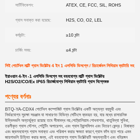
সার্টিফিকেশন:
ATEX, CE, FCC, SIL, ROHS
গ্যাস সনাক্ত করা হয়েছে:
H2S, CO, O2, LEL
কর্মঘন্টা:
≥10 ঘন্টা
চার্জিং সময়:
≤4 ঘন্টা
সিই পোর্টেবল মাল্টি গ্যাস ডিটেক্টর 4 ইন 1 এলসিডি ডিসপ্লে / রিচার্জেবল লিথিয়াম ব্যাটারি সহ
ইয়াওয়ান 4-ইন -1 এলসিডি ডিসপ্লে সহ বহনযোগ্য মাল্টি গ্যাস ডিটেক্টর
H2S/O2/CO/Ex IP65 রিচার্জযোগ্য লিথিয়াম ব্যাটারি গ্যাস বিশ্লেষক
পণ্যের বর্ণনাঃ
BTQ-YA-CDX4 পোর্টেবল কম্পোজিট গ্যাস ডিটেক্টর একটি অত্যন্ত বহুমুখী এবং
নির্ভরযোগ্য সুরক্ষা সরঞ্জাম যা সাধারণত বিভিন্ন সেটিংসে ব্যবহৃত হয়, যার মধ্যে রাসায়নিক
উদ্ভিদগুলি অন্তর্ভুক্ত রয়েছে তবে সীমাবদ্ধ নয়,পেট্রোলিয়াম শোধনাগার, ধাতুবিদ্যা সুবিধা,
তরলীকৃত গ্যাস স্টেশন, পেইন্টিং অপারেশন, এবং গ্যাস ট্রান্সমিশন এবং বিতরণ কেন্দ্র। বিষাক্ত
এবং জ্বলনযোগ্য গ্যাস সনাক্ত এবং পরিমাপ করার ক্ষমতা কারণে,গ্যাস ফাঁস হতে পারে এমন
জায়গাগুলি চিহ্নিত করার জন্য, এই বহনযোগ্য গ্যাস ডিটেক্টরটি অভ্যন্তরীণ এবং বহিরঙ্গন