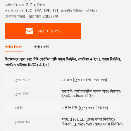
ডেলিভারি সময়: 2-7 কার্যদিবস
পরিশোধের শর্ত: L/C, D/A, D/P, T/T, ওয়েস্টার্ন ইউনিয়ন, মানিগ্রাম
যোগানের ক্ষমতা: প্রতি মাসে 2000 সেট
সেরা দাম পান
পণ্যের বিবরণ
পণ্যের বর্ণনা
বিশেষভাবে তুলে ধরা:
সিই পোর্টেবল মাল্টি গ্যাস ডিটেক্টর
,
পোর্টেবল 4 ইন 1 গ্যাস ডিটেক্টর
,
পোর্টেবল মাল্টিগাস ডিটেক্টর 4 ইন 1
সেন্সর লাইফ:
২৪ মাস (সেন্সরের উপর নির্ভর করে)
জ্বালানীঃ ক্যাটালাইটিক জ্বলন টাইপ বিষাক্তঃ
সেন্সর টাইপ:
ইলেক্ট্রোকেমিক্যাল টাইপ
যথার্থতা:
± 5% FS (সেন্সর দ্বারা নির্ধারিত)
দাহ্য: 1% LEL (সেন্সর দ্বারা নির্ধারিত)
ন্যূনতম পড়া:
বিষাক্ত 1μmol/mol (সেন্সর দ্বারা নির্ধারিত)