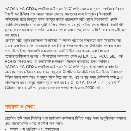
YAOAN YA-CDX4 পোর্টেবল মাল্টি গ্যাস ডিটেক্টরগুলি তেল এবং গ্যাস, পেট্রোকেমিক্যাল,
নিকাশী জল চিকিত্সা এবং আরও অনেক ক্ষেত্রে ব্যবহারের জন্য উপযুক্ত।ডিভাইসটি
অক্সিজেনের মতো বিস্তৃত গ্যাস সনাক্ত করতে পারেপকেট মাল্টি-গ্যাস বিশ্লেষকটি একটি
রিচার্জযোগ্য লিথিয়াম-আয়ন ব্যাটারি দিয়ে সজ্জিত যা ২০ ঘন্টা পর্যন্ত চলতে পারে। ডিভাইসটি
হালকা,যার ওজন মাত্র ১ কেজি, এবং এর মাত্রা ১৩৪.৬*৭২.৫*৬০.৪ মিমি, যার ফলে এটি বহন
করা সহজ।
মোবাইল মাল্টি-গ্যাস ডিটেকশন ডিভাইসটি বিপজ্জনক পরিবেশে ব্যবহারের জন্য ডিজাইন করা
হয়েছে এবং ডিভাইসের সেন্সরগুলি রিয়েল-টাইমে বিপজ্জনক গ্যাসের উপস্থিতি সনাক্ত করতে
পারে।ডিভাইসের সেন্সরগুলি জ্বলনযোগ্য: ক্যাটালিটিক দহন প্রকার এবং বিষাক্তঃ
ইলেক্ট্রোকেমিক্যাল প্রকার। ডিভাইসের শংসাপত্র যেমন ATEX, CE, FCC, SIL, এবং
ROHS নিশ্চিত করে যে ডিভাইসটি বিপজ্জনক পরিবেশে ব্যবহারের জন্য নিরাপদ।
YAOAN YA-CDX4 পোর্টেবল মাল্টি গ্যাস ডিটেক্টরগুলি স্ট্যান্ডার্ড আমদানি ও রপ্তানি
কার্ডবোর্ড প্যাকেজিংয়ে সরবরাহ করা হয়,এবং কী পজিশন ট্রানজিট সময় ডিভাইসের নিরাপত্তা
নিশ্চিত করার জন্য স্পঞ্জ বা বুদ্বুদ ব্যাগ দিয়ে ভরা হয়. এই পণ্যের জন্য ডেলিভারি সময় 2-7
কার্যদিবসের হয়। পেমেন্ট শর্তাদি গ্রহণ করা হয় L / C, D / A, D / P, T / T, ওয়েস্টার্ন
ইউনিয়ন, এবং । এই পণ্যের জন্য সরবরাহ ক্ষমতা প্রতি মাসে 2000 সেট।
সহায়তা ও সেবা:
পোর্টেবল মাল্টি গ্যাস ডিটেক্টর পণ্য সর্বোত্তম কর্মক্ষমতা নিশ্চিত করার জন্য প্রযুক্তিগত সহায়তা
এবং পরিষেবাগুলির একটি পরিসীমা সঙ্গে আসেঃ
সাইটে পণ্য প্রশিক্ষণ এবং ইনস্টলেশন