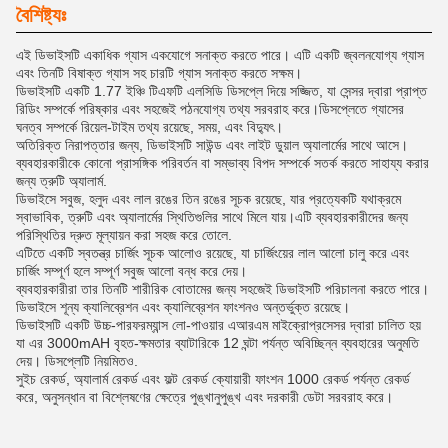
বৈশিষ্ট্যঃ
এই ডিভাইসটি একাধিক গ্যাস একযোগে সনাক্ত করতে পারে। এটি একটি জ্বলনযোগ্য গ্যাস
এবং তিনটি বিষাক্ত গ্যাস সহ চারটি গ্যাস সনাক্ত করতে সক্ষম।
ডিভাইসটি একটি 1.77 ইঞ্চি টিএফটি এলসিডি ডিসপ্লে দিয়ে সজ্জিত, যা সেন্সর দ্বারা প্রাপ্ত
রিডিং সম্পর্কে পরিষ্কার এবং সহজেই পঠনযোগ্য তথ্য সরবরাহ করে।ডিসপ্লেতে গ্যাসের
ঘনত্ব সম্পর্কে রিয়েল-টাইম তথ্য রয়েছে, সময়, এবং বিদ্যুৎ।
অতিরিক্ত নিরাপত্তার জন্য, ডিভাইসটি সাউন্ড এবং লাইট ডুয়াল অ্যালার্মের সাথে আসে।
ব্যবহারকারীকে কোনো প্রাসঙ্গিক পরিবর্তন বা সম্ভাব্য বিপদ সম্পর্কে সতর্ক করতে সাহায্য করার
জন্য ত্রুটি অ্যালার্ম.
ডিভাইসে সবুজ, হলুদ এবং লাল রঙের তিন রঙের সূচক রয়েছে, যার প্রত্যেকটি যথাক্রমে
স্বাভাবিক, ত্রুটি এবং অ্যালার্মের স্থিতিগুলির সাথে মিলে যায়।এটি ব্যবহারকারীদের জন্য
পরিস্থিতির দ্রুত মূল্যায়ন করা সহজ করে তোলে.
এটিতে একটি স্বতন্ত্র চার্জিং সূচক আলোও রয়েছে, যা চার্জিংয়ের লাল আলো চালু করে এবং
চার্জিং সম্পূর্ণ হলে সম্পূর্ণ সবুজ আলো বন্ধ করে দেয়।
ব্যবহারকারীরা তার তিনটি শারীরিক বোতামের জন্য সহজেই ডিভাইসটি পরিচালনা করতে পারে।
ডিভাইসে শূন্য ক্যালিব্রেশন এবং ক্যালিব্রেশন ফাংশনও অন্তর্ভুক্ত রয়েছে।
ডিভাইসটি একটি উচ্চ-পারফরম্যান্স লো-পাওয়ার এআরএম মাইক্রোপ্রসেসর দ্বারা চালিত হয়
যা এর 3000mAH বৃহত-ক্ষমতার ব্যাটারিকে 12 ঘন্টা পর্যন্ত অবিচ্ছিন্ন ব্যবহারের অনুমতি
দেয়। ডিসপ্লেটি নিয়মিতও.
সুইচ রেকর্ড, অ্যালার্ম রেকর্ড এবং ফল্ট রেকর্ড ক্যোয়ারী ফাংশন 1000 রেকর্ড পর্যন্ত রেকর্ড
করে, অনুসন্ধান বা বিশ্লেষণের ক্ষেত্রে পুঙ্খানুপুঙ্খ এবং দরকারী ডেটা সরবরাহ করে।