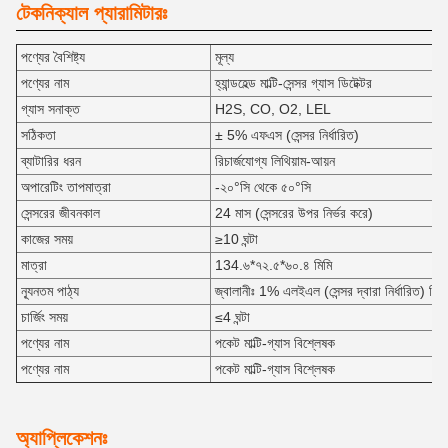
টেকনিক্যাল প্যারামিটারঃ
পণ্যের বৈশিষ্ট্য
মূল্য
পণ্যের নাম
হ্যান্ডহেল্ড মাল্টি-সেন্সর গ্যাস ডিটেক্টর
গ্যাস সনাক্ত
H2S, CO, O2, LEL
সঠিকতা
± 5% এফএস (সেন্সর নির্ধারিত)
ব্যাটারির ধরন
রিচার্জযোগ্য লিথিয়াম-আয়ন
অপারেটিং তাপমাত্রা
-২০°সি থেকে ৫০°সি
সেন্সরের জীবনকাল
24 মাস (সেন্সরের উপর নির্ভর করে)
কাজের সময়
≥10 ঘন্টা
মাত্রা
134.৬*৭২.৫*৬০.৪ মিমি
ন্যূনতম পাঠ্য
জ্বালানীঃ 1% এলইএল (সেন্সর দ্বারা নির্ধারিত) বিষ
চার্জিং সময়
≤4 ঘন্টা
পণ্যের নাম
পকেট মাল্টি-গ্যাস বিশ্লেষক
পণ্যের নাম
পকেট মাল্টি-গ্যাস বিশ্লেষক
অ্যাপ্লিকেশনঃ