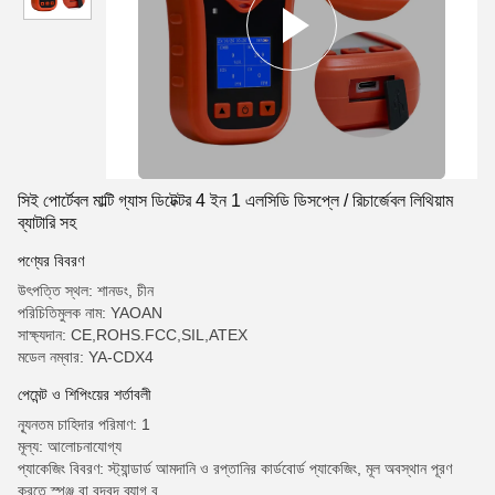
সিই পোর্টেবল মাল্টি গ্যাস ডিটেক্টর 4 ইন 1 এলসিডি ডিসপ্লে / রিচার্জেবল লিথিয়াম
ব্যাটারি সহ
পণ্যের বিবরণ
উৎপত্তি স্থল: শানডং, চীন
পরিচিতিমুলক নাম: YAOAN
সাক্ষ্যদান: CE,ROHS.FCC,SIL,ATEX
মডেল নম্বার: YA-CDX4
পেমেন্ট ও শিপিংয়ের শর্তাবলী
ন্যূনতম চাহিদার পরিমাণ: 1
মূল্য: আলোচনাযোগ্য
প্যাকেজিং বিবরণ: স্ট্যান্ডার্ড আমদানি ও রপ্তানির কার্ডবোর্ড প্যাকেজিং, মূল অবস্থান পূরণ
করতে স্পঞ্জ বা বুদবুদ ব্যাগ ব