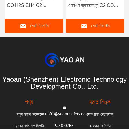
CO H2S CH4 O2
এলইএল জ্বলনযোগ্য O2 CO
Confined Space ATEX
H2S 4 ইন 1 গ্যাস ডিটেক্টর
Certified
সেরা দাম পান
সেরা দাম পান
Yaoan (Shenzhen) Electronic Technology
Development Co., Ltd.
পণ্য
দ্রুত লিঙ্ক
sales01@yaoansafety.com
দাহ্য গ্যাস ডিটেক্টর
কোম্পানির প্রোফাইল
86-0755-
বায়ু মান পর্যবেক্ষণ সিস্টেম
কারখানা পরিদর্শন