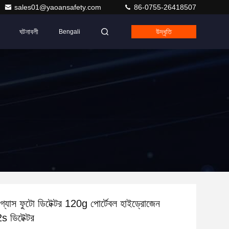
sales01@yaoansafety.com
86-0755-26418507
ঘটনাবলী
উদ্ধৃতি
Bengali
যাস ফুটো ডিটেক্টর 120g পোর্টেবল হাইড্রোজেন
 ডিটেক্টর