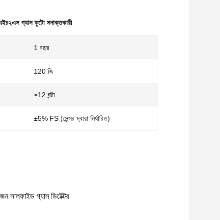
চ২এস গ্যাস ফুটো সনাক্তকারী
1 বছর
120 জি
≥12 ঘন্টা
±5% FS (সেন্সর দ্বারা নির্ধারিত)
েন সালফাইড গ্যাস ডিটেক্টর