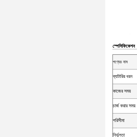
স্পেসিফিকেশন
পণ্যের নাম
ব্যাটারির ধরন
কাজের সময়
চার্জ করার সময়
পরিসীমা
নির্ভুলতা