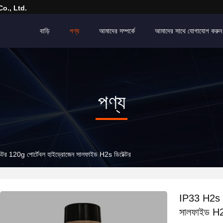
o., Ltd.
বাড়ি
পণ্য
আমাদের সম্পর্কে
আমাদের সাথে যোগাযোগ করুন
পণ্য
ক্টর 120g পোর্টেবল হাইড্রোজেন সালফাইড H2s ডিটেক্টর
IP33 H2s গ্
সালফাইড H2s