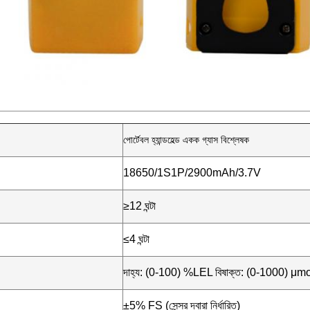
পোর্টেবল হ্যান্ডহেল্ড একক গ্যাস বিশ্লেষক
18650/1S1P/2900mAh/3.7V
≥12 ঘন্টা
≤4 ঘন্টা
দাহ্য: (0-100) %LEL বিষাক্ত: (0-1000) μmol/mol
±5% FS (সেন্সর দ্বারা নির্ধারিত)