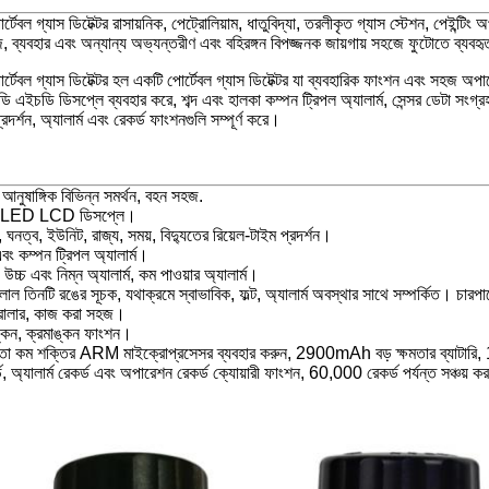
ল গ্যাস ডিটেক্টর রাসায়নিক, পেট্রোলিয়াম, ধাতুবিদ্যা, তরলীকৃত গ্যাস স্টেশন, পেইন্টিং অ
েজ, ব্যবহার এবং অন্যান্য অভ্যন্তরীণ এবং বহিরঙ্গন বিপজ্জনক জায়গায় সহজে ফুটোতে ব্যবহ
বল গ্যাস ডিটেক্টর হল একটি পোর্টেবল গ্যাস ডিটেক্টর যা ব্যবহারিক ফাংশন এবং সহজ অপার
এইচডি ডিসপ্লে ব্যবহার করে, শব্দ এবং হালকা কম্পন ট্রিপল অ্যালার্ম, সেন্সর ডেটা সংগ্
দর্শন, অ্যালার্ম এবং রেকর্ড ফাংশনগুলি সম্পূর্ণ করে।
নুষাঙ্গিক বিভিন্ন সমর্থন, বহন সহজ.
ি OLED LCD ডিসপ্লে।
 ঘনত্ব, ইউনিট, রাজ্য, সময়, বিদ্যুতের রিয়েল-টাইম প্রদর্শন।
বং কম্পন ট্রিপল অ্যালার্ম।
ম, উচ্চ এবং নিম্ন অ্যালার্ম, কম পাওয়ার অ্যালার্ম।
লাল তিনটি রঙের সূচক, যথাক্রমে স্বাভাবিক, ফল্ট, অ্যালার্ম অবস্থার সাথে সম্পর্কিত। চারপা
োলার, কাজ করা সহজ।
াঙ্কন, ক্রমাঙ্কন ফাংশন।
্ষমতা কম শক্তির ARM মাইক্রোপ্রসেসর ব্যবহার করুন, 2900mAh বড় ক্ষমতার ব্যাটারি, 12 
, অ্যালার্ম রেকর্ড এবং অপারেশন রেকর্ড ক্যোয়ারী ফাংশন, 60,000 রেকর্ড পর্যন্ত সঞ্চয় 