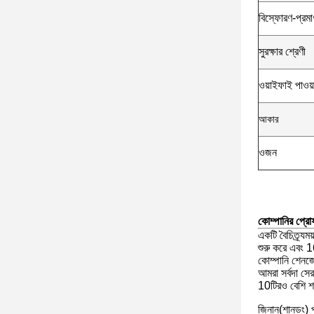
বিস্ফোরণ-প্রমা
সুরক্ষার শ্রেণী
ওয়াইফাই পাওয়
আকার
ওজন
কোম্পানির প্র
একটি বৈচিত্র্
শুরু করে এবং 
কোম্পানি শেনজে
আমরা সর্বদা সের
10টিরও বেশি শাখ
জিনান(শানডং) 