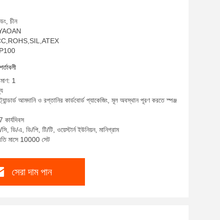
ডং, চীন
ম: YAOAN
E,FCC,ROHS,SIL,ATEX
A-P100
শর্তাবলী
িমাণ: 1
্য
ট্যান্ডার্ড আমদানি ও রপ্তানির কার্ডবোর্ড প্যাকেজিং, মূল অবস্থান পূরণ করতে স্পঞ্জ
7 কার্যদিবস
ি, ডি/এ, ডি/পি, টি/টি, ওয়েস্টার্ন ইউনিয়ন, মানিগ্রাম
প্রতি মাসে 10000 সেট
সেরা দাম পান