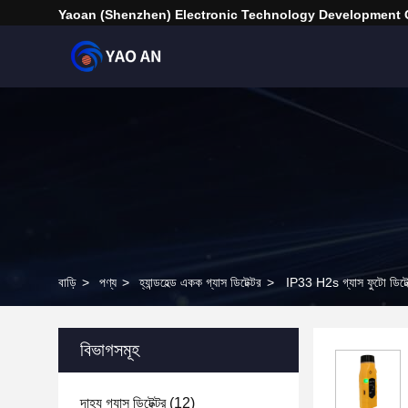
Yaoan (Shenzhen) Electronic Technology Development C
বাড়ি
>
পণ্য
>
হ্যান্ডহেল্ড একক গ্যাস ডিটেক্টর
>
IP33 H2s গ্যাস ফুটো ডিটে
বিভাগসমূহ
দাহ্য গ্যাস ডিটেক্টর
(12)