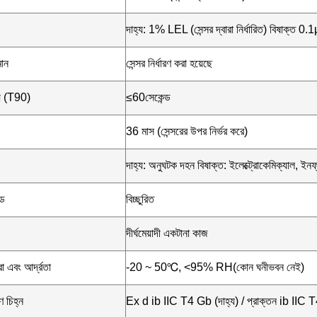
দাহ্য: 1% LEL (সেন্সর দ্বারা নির্ধারিত) বিষাক্ত 0.1
মান
সেন্সর নির্ধারণ করা হয়েছে
ময় (T90)
≤60সেকেন্ড
36 মাস (সেন্সরের উপর নির্ভর করে)
দাহ্য: অনুঘটক দহন বিষাক্ত: ইলেক্ট্রোকেমিক্যাল, ইনফ
োড
বিচ্ছুরিত
দীর্ঘমেয়াদী একটানা কাজ
া এবং আর্দ্রতা
-20 ~ 50℃, <95% RH(কোন ঘনীভবন নেই)
ণ চিহ্ন
Ex d ib IIC T4 Gb (দাহ্য) / প্রাক্তন ib IIC T