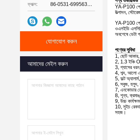
পণ্য ওভারভিউ
ফ্যাক্স:
86-0531-69956329
YA-P100 পোর্টেব
উত্পাদন, স্টোর
YA-P100 পোর্টে
ওএলইডি এলসিডি 
অবশেষে ডেটা প্র
যোগাযোগ করুন
পণ্যের সুবিধা
1, ছোট আকার, আ
2, 1.3 ইঞ্চ
আমাদের মেইল ​​করুন
3, গ্যাসের ধরন,
4, শব্দ, আলো এ
5, ফল্ট অ্যালার্
6, সবুজ, হলুদ, 
7, এনকোডার র
8, শূন্য, ক্রম
9, উচ্চ কার্যক
10, সুইচ রেকর্ড
সহজ।