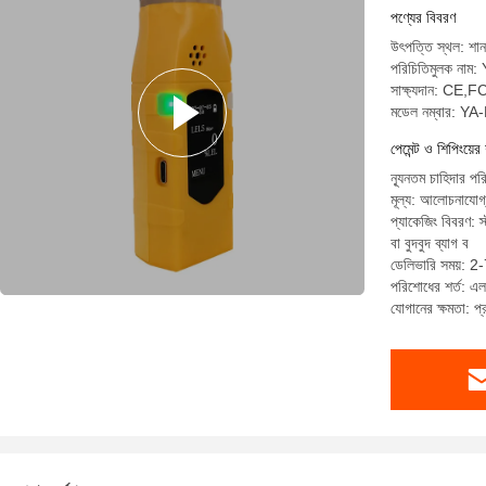
পণ্যের বিবরণ
উৎপত্তি স্থল: শান
পরিচিতিমুলক না
সাক্ষ্যদান: C
মডেল নম্বার: Y
পেমেন্ট ও শিপিংয়ের 
ন্যূনতম চাহিদার পর
মূল্য: আলোচনাযোগ
প্যাকেজিং বিবরণ: স্
বা বুদবুদ ব্যাগ ব
ডেলিভারি সময়: 2-
পরিশোধের শর্ত: এল/স
যোগানের ক্ষমতা: 