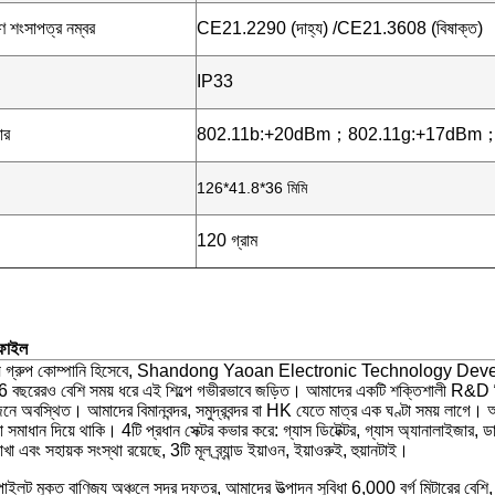
ণ শংসাপত্র নম্বর
CE21.2290 (দাহ্য) /CE21.3608 (বিষাক্ত)
IP33
ার
802.11b:+20dBm；802.11g:+17dBm；
126*41.8*36 মিমি
120 গ্রাম
োফাইল
যময় গ্রুপ কোম্পানি হিসেবে, Shandong Yaoan Electronic Technology Develop
16 বছরেরও বেশি সময় ধরে এই শিল্পে গভীরভাবে জড়িত। আমাদের একটি শক্তিশালী R&
নে অবস্থিত। আমাদের বিমানবন্দর, সমুদ্রবন্দর বা HK যেতে মাত্র এক ঘণ্টা সময় লাগে। আম
া সমাধান দিয়ে থাকি। 4টি প্রধান সেক্টর কভার করে: গ্যাস ডিটেক্টর, গ্যাস অ্যানালাইজার, ডাস
া এবং সহায়ক সংস্থা রয়েছে, 3টি মূল ব্র্যান্ড ইয়াওন, ইয়াওরুই, হুয়ানটাই।
পাইলট মুক্ত বাণিজ্য অঞ্চলে সদর দফতর, আমাদের উত্পাদন সুবিধা 6,000 বর্গ মিটার