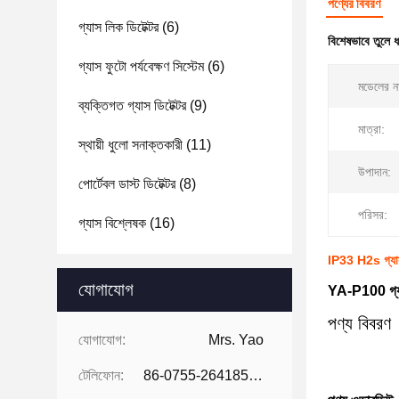
পণ্যের বিবরণ
গ্যাস লিক ডিটেক্টর
(6)
বিশেষভাবে তুলে 
গ্যাস ফুটো পর্যবেক্ষণ সিস্টেম
(6)
মডেলের ন
ব্যক্তিগত গ্যাস ডিটেক্টর
(9)
মাত্রা:
স্থায়ী ধুলো সনাক্তকারী
(11)
উপাদান:
পোর্টেবল ডাস্ট ডিটেক্টর
(8)
পরিসর:
গ্যাস বিশ্লেষক
(16)
IP33 H2s গ্যাস
যোগাযোগ
YA-P100 গ্যাস 
পণ্য বিবরণ
যোগাযোগ:
Mrs. Yao
টেলিফোন:
86-0755-26418507