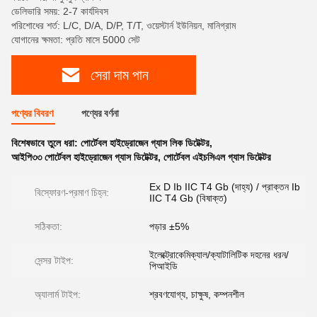
ডেলিভারি সময়: 2-7 কার্যদিবস
পরিশোধের শর্ত: L/C, D/A, D/P, T/T, ওয়েস্টার্ন ইউনিয়ন, মানিগ্রাম
যোগানের ক্ষমতা: প্রতি মাসে 5000 সেট
সেরা দাম পান
পণ্যের বিবরণ
পণ্যের বর্ণনা
বিশেষভাবে তুলে ধরা:
পোর্টেবল হাইড্রোজেন গ্যাস লিক ডিটেক্টর
,
আইপি৩৩ পোর্টেবল হাইড্রোজেন গ্যাস ডিটেক্টর
,
পোর্টেবল এইচসিএল গ্যাস ডিটেক্টর
Ex D Ib IIC T4 Gb (দাহ্য) / প্রাক্তন Ib
বিস্ফোরণ-প্রমাণ চিহ্ন:
IIC T4 Gb (বিষাক্ত)
সঠিকতা:
পড়ার ±5%
ইলেক্ট্রোকেমিক্যাল/ক্যাটালিটিক দহনের ধরন/
সেন্সর টাইপ:
পিআইডি
অ্যালার্ম টাইপ:
শ্রবণযোগ্য, চাক্ষুষ, কম্পনশীল