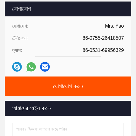
যোগাযোগ
যোগাযোগ:
Mrs. Yao
টেলিফোন:
86-0755-26418507
ফ্যাক্স:
86-0531-69956329
যোগাযোগ করুন
আমাদের মেইল ​​করুন