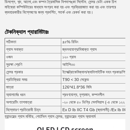
ডিসপ্লে, শব্দ, আলো,এবং কম্পন ত্রৈমাসিক বিপদাশঙ্কা সিস্টেম. সেন্সর ডেটা একক চিপ
মাইক্রো কম্পিউটারের মাধ্যমে সংগ্রহ করা হয় এবং প্রক্রিয়াজাত করা হয় এবং তারপরে
ব্যবহারকারীর বিশ্লেষণের জন্য প্রদর্শিত, সতর্ক এবং রেকর্ড করা হয়।
টেকনিক্যাল প্যারামিটারঃ
সঠিকতা
±৫% রিডিং
গ্যাস সনাক্ত
জ্বলনযোগ্য/বিষাক্ত গ্যাস
ওজন
১২০ গ্রাম
সুরক্ষা শ্রেণি
আইপি৩৩
সেন্সর প্রকার
ইলেক্ট্রোকেমিক্যাল/ক্যাটালাইটিক দহন প্রকার/পিআ
প্রতিক্রিয়া সময়
T90 < 30 সেকেন্ড
মাত্রা
126*41.8*36 মিমি
অ্যালার্মের ধরন
শ্রবণযোগ্য, দৃশ্যমান, কম্পনশীল
অপারেটিং তাপমাত্রা
-২০ থেকে ৫০ ডিগ্রি সেলসিয়াস (-৪ থেকে ১২২ ডিগ
বিস্ফোরণ প্রতিরোধী চিহ্ন
Ex D Ib IIC T4 Gb (জ্বালানী) /Ex Ib IIC 
হ্যান্ডহেল্ড গ্যাস মনিটর, পোর্টেবল গ্যাস সেন্সর, হ্যান্ডহেল্ড গ্যাস অ্যালার্ম