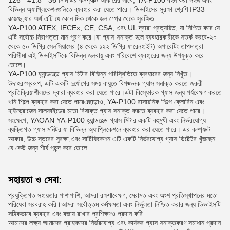
126 * 41.8 * 36 মিমি এর কমপ্যাক্ট আকারের সাথে, YA-P100 বহন করা সহজ এবং
বিভিন্ন অ্যাপ্লিকেশনগুলিতে ব্যবহার করা যেতে পারে। ডিভাইসের সুরক্ষা শ্রেণি IP33
রয়েছে,যার অর্থ এটি যে কোন দিক থেকে জল স্প্রে থেকে সুরক্ষিত.
YA-P100 ATEX, IECEx, CE, CSA, এবং UL দ্বারা প্রত্যয়িত, যা নিশ্চিত করে যে
এটি সর্বোচ্চ নিরাপত্তা মান পূরণ করে।যা গ্যাস সনাক্ত হলে ব্যবহারকারীকে সতর্ক করবে-২০
থেকে ৫০ ডিগ্রি সেলসিয়াসের (৪ থেকে ১২২ ডিগ্রি ফারেনহাইট) অপারেটিং তাপমাত্রা
পরিসীমা এই ডিভাইসটিকে বিভিন্ন জলবায়ু এবং পরিবেশে ব্যবহারের জন্য উপযুক্ত করে
তোলে।
YA-P100 হ্যান্ডহেল্ড গ্যাস মিটার বিভিন্ন পরিস্থিতিতে ব্যবহারের জন্য নিখুঁত।
উদাহরণস্বরূপ, এটি একটি দুর্যোগের সময় বায়ুতে বিপজ্জনক গ্যাস সনাক্ত করতে জরুরী
প্রতিক্রিয়াশীলদের দ্বারা ব্যবহার করা যেতে পারে।এটা বিস্ফোরক গ্যাস জন্য পর্যবেক্ষণ করতে
খনি শিল্পে ব্যবহার করা যেতে পারেএছাড়াও, YA-P100 রাসায়নিক শিল্পে ক্লোরিন এবং
হাইড্রোজেন সালফাইডের মতো বিষাক্ত গ্যাস সনাক্ত করতে ব্যবহার করা যেতে পারে।
সংক্ষেপে, YAOAN YA-P100 হ্যান্ডহেল্ড গ্যাস মিটার একটি বহুমুখী এবং নির্ভরযোগ্য
ব্যক্তিগত গ্যাস মনিটর যা বিভিন্ন অ্যাপ্লিকেশনে ব্যবহার করা যেতে পারে। এর কম্প্যাক্ট
আকার, উচ্চ স্তরের সুরক্ষা,এবং সার্টিফিকেশন এটি একটি নির্ভরযোগ্য গ্যাস ডিটেক্টর খুঁজছেন
যে কেউ জন্য শীর্ষ পছন্দ করে তোলে.
সহায়তা ও সেবা:
প্রযুক্তিগত সহায়তার পাশাপাশি, আমরা রক্ষণাবেক্ষণ, মেরামত এবং অংশ প্রতিস্থাপনের মতো
পরিষেবা সরবরাহ করি।আমরা সর্বোত্তম কর্মক্ষমতা এবং নির্ভুলতা নিশ্চিত করার জন্য ডিভাইসটি
সঠিকভাবে ব্যবহার এবং বজায় রাখার প্রশিক্ষণও প্রদান করি.
আমাদের লক্ষ্য আমাদের গ্রাহকদের নির্ভরযোগ্য এবং কার্যকর গ্যাস সনাক্তকরণ সমাধান প্রদান