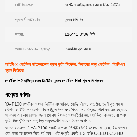
সার্টিফিকেশন:
পোর্টেবল হাইড্রোজেন গ্যাস লিক ডিটেক্টর
অ্যালার্ম সেটিং মান:
সেন্সর নির্ধারিত
মাত্রা:
126*41.8*36 মিমি
গ্যাস সনাক্ত করা হয়েছে:
দাহ্য/বিষাক্ত গ্যাস
আইপি৩৩ পোর্টেবল হাইড্রোজেন গ্যাস ফুটো ডিটেক্টর, নিকাশের জন্য পোর্টেবল এইচসিএল
গ্যাস ডিটেক্টর
পোর্টেবল H2 হাইড্রোজেন ডিটেক্টর সেন্সর পোর্টেবল Hcl গ্যাস বিশ্লেষক
পণ্যের বর্ণনাঃ
YA-P100 পোর্টেবল গ্যাস ডিটেক্টর রাসায়নিক, পেট্রোলিয়াম, ধাতুশিল্প, তরলীকৃত গ্যাস
স্টেশন, পেইন্টিং অপারেশন, গ্যাস ট্রান্সমিশন এবং বিতরণ সহ বিস্তৃত শিল্পে ব্যবহৃত হয়,এবং
অন্যান্য এলাকায় যেখানে জ্বলনযোগ্য বিষাক্ত গ্যাস তৈরি হয়, সংরক্ষিত, ব্যবহৃত, বা গ্যাস
ফুটো উচ্চ ঝুঁকি সঙ্গে অন্যান্য অভ্যন্তরীণ এবং বহিরঙ্গন এলাকায়।
আমাদের কোম্পানি YA-P100 পোর্টেবল গ্যাস ডিটেক্টর তৈরি করেছে, যা ব্যবহারিক ফাংশন
এবং সহজ অপারেশন নিয়ে গর্ব করে। এই পণ্যটি একটি 1.3-ইঞ্চি OLED LCD HD