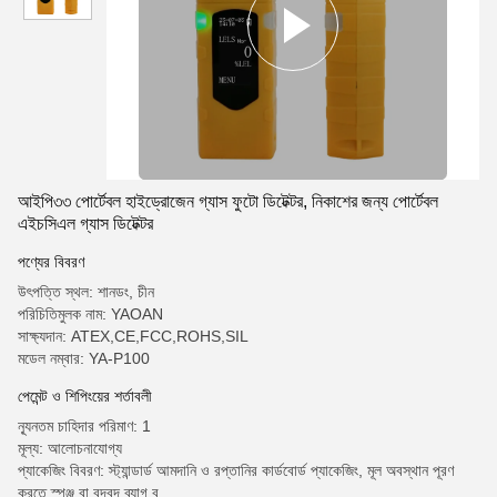
আইপি৩৩ পোর্টেবল হাইড্রোজেন গ্যাস ফুটো ডিটেক্টর, নিকাশের জন্য পোর্টেবল
এইচসিএল গ্যাস ডিটেক্টর
পণ্যের বিবরণ
উৎপত্তি স্থল: শানডং, চীন
পরিচিতিমুলক নাম: YAOAN
সাক্ষ্যদান: ATEX,CE,FCC,ROHS,SIL
মডেল নম্বার: YA-P100
পেমেন্ট ও শিপিংয়ের শর্তাবলী
ন্যূনতম চাহিদার পরিমাণ: 1
মূল্য: আলোচনাযোগ্য
প্যাকেজিং বিবরণ: স্ট্যান্ডার্ড আমদানি ও রপ্তানির কার্ডবোর্ড প্যাকেজিং, মূল অবস্থান পূরণ
করতে স্পঞ্জ বা বুদবুদ ব্যাগ ব