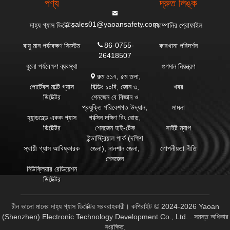
পণ্য
দ্রুত লিঙ্ক
sales01@yaoansafety.com
দাহ্য গ্যাস ডিটেক্টর
কোম্পানির প্রোফাইল
86-0755-
বায়ু মান পর্যবেক্ষণ সিস্টেম
কারখানা পরিদর্শন
26418507
ধুলো পর্যবেক্ষণ ব্যবস্থা
গুণমান নিয়ন্ত্রণ
রুম ৫১৭, ৫ম তলা,
বিল্ডিং ১০বি, জোন ৩,
পোর্টেবল মাল্টি গ্যাস
খবর
শেনজেন বে বিজ্ঞান ও
ডিটেক্টর
প্রযুক্তি পরিবেশগত উদ্যান,
মামলা
গাক্সিন দক্ষিণ রিং রোড,
হ্যান্ডহেল্ড একক গ্যাস
শেনজেন হাই-টেক
ডিটেক্টর
সাইট ম্যাপ
ইন্ডাস্ট্রিয়াল পার্ক (দক্ষিণ
জেলা), নানশান জেলা,
স্থায়ী গ্যাস আবিষ্কারক
গোপনীয়তা নীতি
শেনজেন
নিউক্লিয়ার রেডিয়েশন
ডিটেক্টর
চীন ভালো মানের দাহ্য গ্যাস ডিটেক্টর সরবরাহকারী। কপিরাইট © 2024-2026 Yaoan
(Shenzhen) Electronic Technology Development Co., Ltd. . সমস্ত অধিকার
সংরক্ষিত.