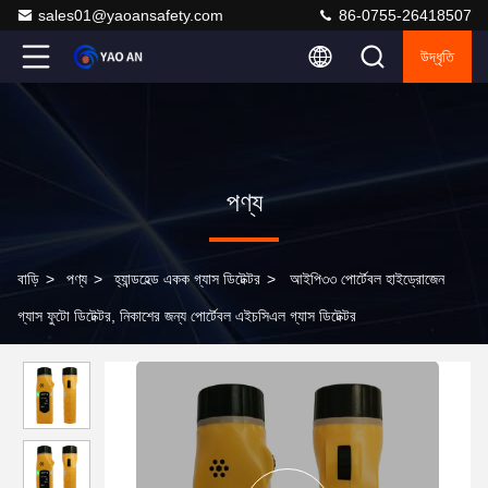
sales01@yaoansafety.com
86-0755-26418507
উদ্ধৃতি
পণ্য
বাড়ি
>
পণ্য
>
হ্যান্ডহেল্ড একক গ্যাস ডিটেক্টর
>
আইপি৩৩ পোর্টেবল হাইড্রোজেন
গ্যাস ফুটো ডিটেক্টর, নিকাশের জন্য পোর্টেবল এইচসিএল গ্যাস ডিটেক্টর