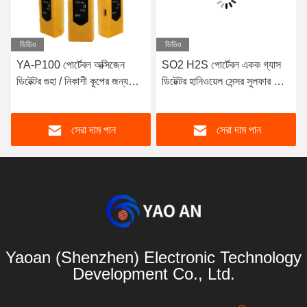
ভিডিও
ভিডিও
YA-P100 পোর্টেবল অক্সিজেন
SO2 H2S পোর্টেবল একক গ্যাস
ডিটেক্টর গুহা / নিকাশী কূপের জন্য
ডিটেক্টর হানিওয়েল সেন্সর সুলফার ডাই
সহজ অপারেট
অক্সাইড বিশ্লেষক সজ্জিত
সেরা দাম পান
সেরা দাম পান
Yaoan (Shenzhen) Electronic Technology
Development Co., Ltd.