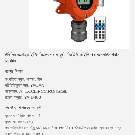
ইথিলিন অক্সাইড ইটিও ফিক্সড গ্যাস ফুটো ডিটেক্টর আইপি 67 অনলাইন গ্যাস
ডিটেক্টর
পণ্যের বিবরণ
উৎপত্তি স্থল: শানডং, চীন
পরিচিতিমুলক নাম: YAOAN
সাক্ষ্যদান: ATEX,CE,FCC,ROHS,SIL
মডেল নম্বার: YA-D400
পেমেন্ট ও শিপিংয়ের শর্তাবলী
ন্যূনতম চাহিদার পরিমাণ: 1
মূল্য: আলোচনাযোগ্য
প্যাকেজিং বিবরণ: স্ট্যান্ডার্ড আমদানি ও রপ্তানির কার্ডবোর্ড প্যাকেজিং, মূল অবস্থান পূরণ
করতে স্পঞ্জ বা বুদবুদ ব্যাগ ব