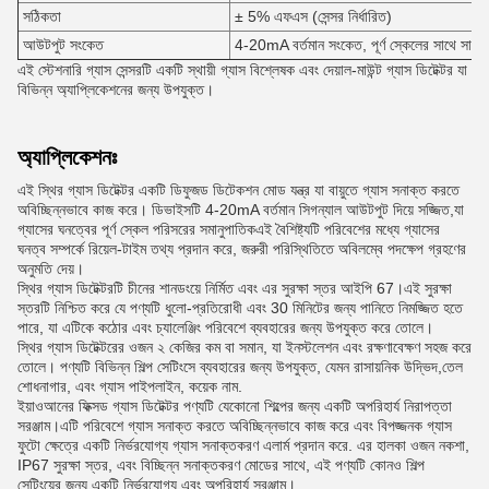
সঠিকতা
± 5% এফএস (সেন্সর নির্ধারিত)
আউটপুট সংকেত
4-20mA বর্তমান সংকেত, পূর্ণ স্কেলের সাথে সামঞ্জস্
এই স্টেশনারি গ্যাস সেন্সরটি একটি স্থায়ী গ্যাস বিশ্লেষক এবং দেয়াল-মাউন্ট গ্যাস ডিটেক্টর যা
বিভিন্ন অ্যাপ্লিকেশনের জন্য উপযুক্ত।
অ্যাপ্লিকেশনঃ
এই স্থির গ্যাস ডিটেক্টর একটি ডিফুজড ডিটেকশন মোড যন্ত্র যা বায়ুতে গ্যাস সনাক্ত করতে
অবিচ্ছিন্নভাবে কাজ করে। ডিভাইসটি 4-20mA বর্তমান সিগন্যাল আউটপুট দিয়ে সজ্জিত,যা
গ্যাসের ঘনত্বের পূর্ণ স্কেল পরিসরের সমানুপাতিকএই বৈশিষ্ট্যটি পরিবেশের মধ্যে গ্যাসের
ঘনত্ব সম্পর্কে রিয়েল-টাইম তথ্য প্রদান করে, জরুরী পরিস্থিতিতে অবিলম্বে পদক্ষেপ গ্রহণের
অনুমতি দেয়।
স্থির গ্যাস ডিটেক্টরটি চীনের শানডংয়ে নির্মিত এবং এর সুরক্ষা স্তর আইপি 67।এই সুরক্ষা
স্তরটি নিশ্চিত করে যে পণ্যটি ধুলো-প্রতিরোধী এবং 30 মিনিটের জন্য পানিতে নিমজ্জিত হতে
পারে, যা এটিকে কঠোর এবং চ্যালেঞ্জিং পরিবেশে ব্যবহারের জন্য উপযুক্ত করে তোলে।
স্থির গ্যাস ডিটেক্টরের ওজন ২ কেজির কম বা সমান, যা ইনস্টলেশন এবং রক্ষণাবেক্ষণ সহজ করে
তোলে। পণ্যটি বিভিন্ন শিল্প সেটিংসে ব্যবহারের জন্য উপযুক্ত, যেমন রাসায়নিক উদ্ভিদ,তেল
শোধনাগার, এবং গ্যাস পাইপলাইন, কয়েক নাম.
ইয়াওআনের ফিক্সড গ্যাস ডিটেক্টর পণ্যটি যেকোনো শিল্পের জন্য একটি অপরিহার্য নিরাপত্তা
সরঞ্জাম।এটি পরিবেশে গ্যাস সনাক্ত করতে অবিচ্ছিন্নভাবে কাজ করে এবং বিপজ্জনক গ্যাস
ফুটো ক্ষেত্রে একটি নির্ভরযোগ্য গ্যাস সনাক্তকরণ এলার্ম প্রদান করে. এর হালকা ওজন নকশা,
IP67 সুরক্ষা স্তর, এবং বিচ্ছিন্ন সনাক্তকরণ মোডের সাথে, এই পণ্যটি কোনও শিল্প
সেটিংয়ের জন্য একটি নির্ভরযোগ্য এবং অপরিহার্য সরঞ্জাম।