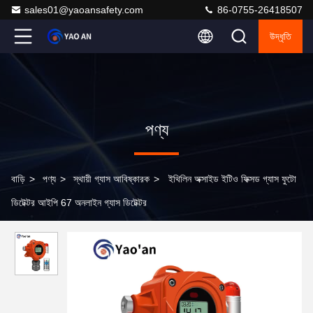
sales01@yaoansafety.com
86-0755-26418507
উদ্ধৃতি
পণ্য
বাড়ি
>
পণ্য
>
স্থায়ী গ্যাস আবিষ্কারক
>
ইথিলিন অক্সাইড ইটিও ফিক্সড গ্যাস ফুটো
ডিটেক্টর আইপি 67 অনলাইন গ্যাস ডিটেক্টর