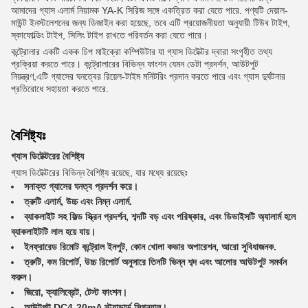
আমাদের গ্যাস এলার্ম নিয়ামক YA-K সিরিজ সঙ্গে একত্রিত করা যেতে পারে. পণ্যটি দেয়াল-
মাউন্ট ইনস্টলেশনের জন্য ডিজাইন করা হয়েছে, তবে এটি প্রয়োজনীয়তা অনুযায়ী টিউব টাইপ,
স্কাফোল্ডিং টাইপ, সিলিং টাইপ রাখতে পরিবর্তন করা যেতে পারে।
কন্ট্রোলার একটি একক চিপ মাইক্রো কম্পিউটার যা গ্যাস ডিটেক্টর দ্বারা সংগৃহীত তথ্য
প্রক্রিয়া করতে পারে। কন্ট্রোলারের বিভিন্ন ফাংশন যেমন ডেটা প্রদর্শন, আউটপুট
নিয়ন্ত্রণ,এটি গ্যাসের ঘনত্বের রিয়েল-টাইম মনিটরিং প্রদান করতে পারে এবং গ্যাস দুর্ঘটনার
প্রতিরোধে সহায়তা করতে পারে.
বৈশিষ্ট্যঃ
গ্যাস ডিটেক্টরের বৈশিষ্ট্য
গ্যাস ডিটেক্টরের বিভিন্ন বৈশিষ্ট্য রয়েছে, যার মধ্যে রয়েছেঃ
সনাক্ত গ্যাসের ঘনত্ব প্রদর্শন করে।
ত্রুটি এলার্ম, উচ্চ এবং নিম্ন এলার্ম.
ব্যাকলাইট সহ ফিল্ড স্ক্রিন প্রদর্শন, শব্দটি বড় এবং পরিষ্কার, এবং ডিভাইসটি অ্যালার্ম হলে
ব্যাকলাইটটি লাল হয়ে যায়।
ইনফ্রারেড রিমোট কন্ট্রোল ইনপুট, কোন খোলা কভার অপারেশন, আরো সুবিধাজনক.
ত্রুটি, কম রিপোর্ট, উচ্চ রিপোর্ট অনুসারে তিনটি ভিন্ন শব্দ এবং আলোর আউটপুট সমর্থন
করুন।
জিরো, ক্যালিব্রেট, টেস্ট ফাংশন।
আউটপুট DC4-20mA স্ট্যান্ডার্ড সিগন্যাল।