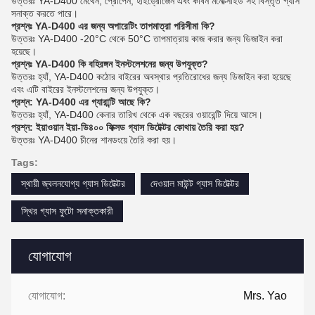
উত্তরঃ YA-D400 মেথেন, প্রোপেন, হাইড্রোজেন এবং কার্বন মনোক্সাইড সহ বিস্তৃত গ্যাস
সনাক্ত করতে পারে।
প্রশ্নঃ YA-D400 এর জন্য অপারেটিং তাপমাত্রা পরিসীমা কি?
উত্তরঃ YA-D400 -20°C থেকে 50°C তাপমাত্রায় কাজ করার জন্য ডিজাইন করা
হয়েছে।
প্রশ্নঃ YA-D400 কি বহিরঙ্গন ইনস্টলেশনের জন্য উপযুক্ত?
উত্তরঃ হ্যাঁ, YA-D400 কঠোর বাইরের অবস্থার প্রতিরোধের জন্য ডিজাইন করা হয়েছে
এবং এটি বাইরের ইনস্টলেশনের জন্য উপযুক্ত।
প্রশ্ন: YA-D400 এর গ্যারান্টি আছে কি?
উত্তরঃ হ্যাঁ, YA-D400 কেনার তারিখ থেকে এক বছরের ওয়ারেন্টি দিয়ে আসে।
প্রশ্ন: ইয়াওয়ান ইয়া-ডি৪০০ ফিক্সড গ্যাস ডিটেক্টর কোথায় তৈরি করা হয়?
উত্তরঃ YA-D400 চীনের শানডংয়ে তৈরি করা হয়।
Tags:
স্থায়ী জ্বলনযোগ্য গ্যাস ডিটেক্টর
দেওয়াল মাউন্ট গ্যাস ডিটেক্টর
স্থির গ্যাস ফুটো সনাক্তকারী
যোগাযোগ
যোগাযোগ:
Mrs. Yao