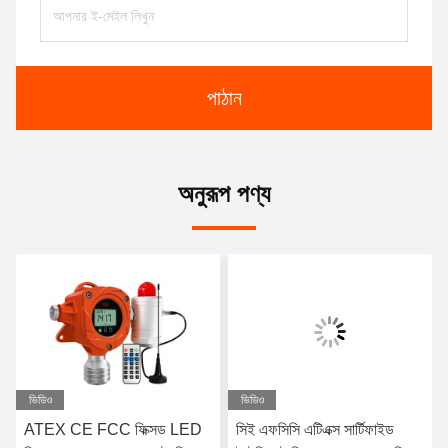
পাঠান
অনুরূপ পণ্য
ভিডিও
ভিডিও
ATEX CE FCC ফিক্সড LED
সিই এফসিসি এটিএক্স সার্টিফাইড
AT