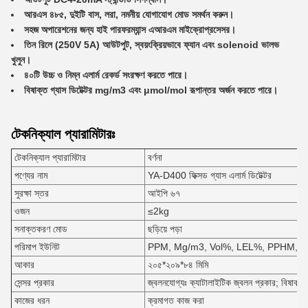
আরএস ৪৮৫, দুইটি বাস, লরা, নমনীয় যোগাযোগ মোড সমর্থন করুন।
সহজ অপারেশনের জন্য হাই পারফরম্যান্স এআরএম মাইক্রোপ্রসেসর।
তিন রিলে (250V 5A) আউটপুট, স্বয়ংক্রিয়ভাবে ফ্যান এবং solenoid ভালভ
খুলুন।
৪০টি উচ্চ ও নিম্ন এলার্ম রেকর্ড সংরক্ষণ করতে পারে।
বিষাক্ত গ্যাস ডিটেক্টর mg/m3 এবং μmol/mol রূপান্তর অর্জন করতে পারে।
টেকনিক্যাল প্যারামিটারঃ
টেকনিক্যাল প্যারামিটার
বর্ণনা
পণ্যের নাম
YA-D400 ফিক্সড গ্যাস এলার্ম ডিটেক্টর
সুরক্ষা স্তর
আইপি ৬৭
ওজন
≤2kg
সনাক্তকরণ মোড
ছড়িয়ে পড়া
পরিমাপ ইউনিট
PPM, Mg/m3, Vol%, LEL%, PPHM, Pp
আকার
২০৫*২০৯*৮৪ মিমি
সেন্সর প্রকার
জ্বলনযোগ্যঃ ক্যাটালাইটিক জ্বলন প্রকার; বিষাক্তঃ 
কাজের ধরন
ক্রমাগত কাজ করা