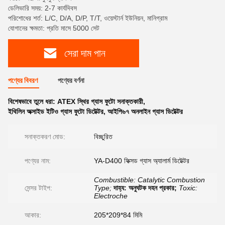
ডেলিভারি সময়: 2-7 কার্যদিবস
পরিশোধের শর্ত: L/C, D/A, D/P, T/T, ওয়েস্টার্ন ইউনিয়ন, মানিগ্রাম
যোগানের ক্ষমতা: প্রতি মাসে 5000 সেট
সেরা দাম পান
পণ্যের বিবরণ
পণ্যের বর্ণনা
বিশেষভাবে তুলে ধরা:
ATEX স্থির গ্যাস ফুটো সনাক্তকারী
,
ইথিলিন অক্সাইড ইটিও গ্যাস ফুটো ডিটেক্টর
,
আইপি৬৭ অনলাইন গ্যাস ডিটেক্টর
সনাক্তকরণ মোড:
বিচ্ছুরিত
পণ্যের নাম:
YA-D400 ফিক্সড গ্যাস অ্যালার্ম ডিটেক্টর
Combustible: Catalytic Combustion
সেন্সর টাইপ:
Type;
দাহ্য: অনুঘটক দহন প্রকার;
Toxic:
Electroche
আকার:
205*209*84 মিমি