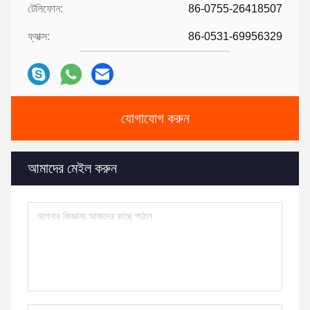
টেলিফোন:
86-0755-26418507
ফ্যাক্স:
86-0531-69956329
যোগাযোগ করুন
আমাদের মেইল ​​করুন