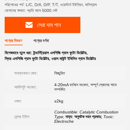
পরিশোধের শর্ত: L/C, D/A, D/P, T/T, ওয়েস্টার্ন ইউনিয়ন, মানিগ্রাম
যোগানের ক্ষমতা: প্রতি মাসে 5000 সেট
সেরা দাম পান
পণ্যের বিবরণ
পণ্যের বর্ণনা
বিশেষভাবে তুলে ধরা:
ইন্ডাস্ট্রিয়াল এলপিজি গ্যাস ফুটো ডিটেক্টর
,
স্থির এলপিজি গ্যাস ফুটো ডিটেক্টর
,
ওয়াল মাউন্ট ইথিলিন গ্যাস ডিটেক্টর
সনাক্তকরণ মোড:
বিচ্ছুরিত
4-20mA বর্তমান সংকেত, সম্পূর্ণ স্কেলের সাথে
আউটপুট সংকেত:
সম্পর্কিত
ওজন:
≤2kg
Combustible: Catalytic Combustion
সেন্সর টাইপ:
Type;
দাহ্য: অনুঘটক দহন প্রকার;
Toxic:
Electroche