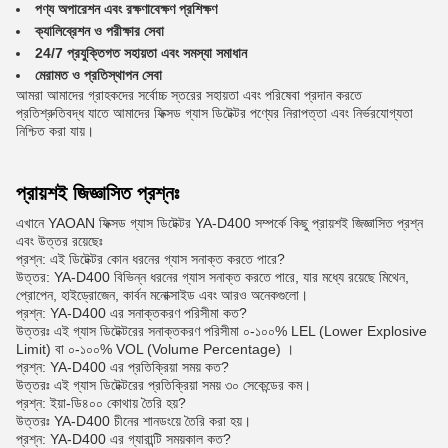
পণ্য অপারেশন এবং রক্ষণাবেক্ষণ প্রশিক্ষণ
ক্যালিব্রেশন ও পরীক্ষার সেবা
24/7 প্রযুক্তিগত সহায়তা এবং সমস্যা সমাধান
মেরামত ও প্রতিস্থাপন সেবা
আমরা আমাদের গ্রাহকদের সর্বোচ্চ স্তরের সহায়তা এবং পরিষেবা প্রদান করতে
প্রতিশ্রুতিবদ্ধ যাতে আমাদের ফিক্সড গ্যাস ডিটেক্টর পণ্যের নিরাপত্তা এবং নির্ভরযোগ্যতা
নিশ্চিত করা যায়।
প্রায়শই জিজ্ঞাসিত প্রশ্নঃ
এখানে YAOAN ফিক্সড গ্যাস ডিটেক্টর YA-D400 সম্পর্কে কিছু প্রায়শই জিজ্ঞাসিত প্রশ্ন
এবং উত্তর রয়েছেঃ
প্রশ্ন: এই ডিটেক্টর কোন ধরনের গ্যাস সনাক্ত করতে পারে?
উত্তর: YA-D400 বিভিন্ন ধরনের গ্যাস সনাক্ত করতে পারে, যার মধ্যে রয়েছে মিথেন,
প্রোপেন, হাইড্রোজেন, কার্বন মনোক্সাইড এবং আরও অনেকগুলো।
প্রশ্ন: YA-D400 এর সনাক্তকরণ পরিসীমা কত?
উত্তরঃ এই গ্যাস ডিটেক্টরের সনাক্তকরণ পরিসীমা ০-১০০% LEL (Lower Explosive
Limit) বা ০-১০০% VOL (Volume Percentage) ।
প্রশ্ন: YA-D400 এর প্রতিক্রিয়া সময় কত?
উত্তরঃ এই গ্যাস ডিটেক্টরের প্রতিক্রিয়া সময় ৩০ সেকেন্ডের কম।
প্রশ্ন: ইয়া-ডি৪০০ কোথায় তৈরি হয়?
উত্তরঃ YA-D400 চীনের শানডংয়ে তৈরি করা হয়।
প্রশ্ন: YA-D400 এর গ্যারান্টি সময়কাল কত?