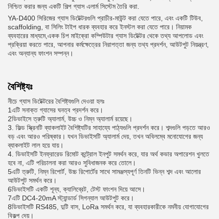
নিশ্চিত করার জন্য একটি শিল্প গ্যাস এলার্ম সিস্টেম তৈরি করা.
YA-D400 সিরিজের গ্যাস ডিটেক্টরগুলি প্রাচীর-মাউন্ট করা যেতে পারে, এবং একটি টিউব,
scaffolding, বা সিলিং টাইপ ধারক ব্যবহার করে ইনস্টল করা যেতে পারে। নিয়ামক
ব্যবহারের মাধ্যমে,একক চিপ মাইক্রো কম্পিউটার গ্যাস ডিটেক্টর থেকে তথ্য আপলোড এবং
প্রক্রিয়া করতে পারে, আপনার কর্মক্ষেত্রের নিরাপত্তা জন্য তথ্য প্রদর্শন, আউটপুট নিয়ন্ত্রণ,
এবং অন্যান্য ফাংশন সম্পন্ন।
বৈশিষ্ট্যঃ
নীচে গ্যাস ডিটেক্টরের বৈশিষ্ট্যগুলি দেওয়া হলঃ
1এটি সনাক্ত গ্যাসের ঘনত্ব প্রদর্শন করে।
2ডিভাইসে ত্রুটি অ্যালার্ম, উচ্চ ও নিম্ন অ্যালার্ম রয়েছে।
3. ফিল্ড স্ক্রিনটি ব্যাকলাইট বৈশিষ্ট্যটির সাহায্যে পাঠ্যগুলি প্রদর্শন করে। শব্দগুলি পড়তে আরও
বড় এবং আরও পরিষ্কার। যখন ডিভাইসটি অ্যালার্ম দেয়, তখন অবিলম্বে মনোযোগের জন্য
ব্যাকলাইট লাল হয়ে যায়।
4. ডিভাইসটি ইনফ্রারেড রিমোট কন্ট্রোল ইনপুট সমর্থন করে, যার অর্থ কভার অপারেশন খুলতে
হবে না, এটি পরিচালনা করা আরও সুবিধাজনক করে তোলে।
5এটি ত্রুটি, নিম্ন রিপোর্ট, উচ্চ রিপোর্টের সাথে সামঞ্জস্যপূর্ণ তিনটি ভিন্ন শব্দ এবং আলোর
আউটপুট সমর্থন করে।
6ডিভাইসটি একটি শূন্য, ক্যালিব্রেট, টেস্ট ফাংশন দিয়ে আসে।
7এটি DC4-20mA স্ট্যান্ডার্ড সিগন্যাল আউটপুট করে।
8ডিভাইসটি RS485, দুটি বাস, LoRa সমর্থন করে, যা ব্যবহারকারীকে নমনীয় যোগাযোগের
বিকল্প দেয়।