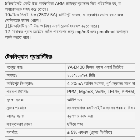
9ডিভাইসটি একটি উচ্চ-কার্যকারিতা ARM মাইক্রোপ্রসেসর দিয়ে পরিচালিত হয়, যা
অপারেশনকে সহজ করে তোলে।
10এটিতে তিনটি রিলে (250V 5A) আউটপুট রয়েছে, যা স্বয়ংক্রিয়ভাবে ফ্যান এবং
সোলিনয়েড ভালভ খোলে।
11ডিভাইসটি ৪০টি উচ্চ ও নিম্ন এলার্ম রেকর্ড সংরক্ষণ করতে পারে।
12. বিষাক্ত গ্যাস ডিটেক্টর সঠিক পরিমাপের জন্য mg/m3 এবং μmol/mol রূপান্তর
অর্জন করতে পারে।
টেকনিক্যাল প্যারামিটারঃ
পণ্যের নামঃ
YA-D400 ফিক্সড গ্যাস এলার্ম ডিটেক্টর
আকারঃ
২০৫*২০৯*৮৪ মিমি
আউটপুট সিগন্যালঃ
4-20mA বর্তমান সংকেত, পূর্ণ স্কেলের সাথে সামঞ্জস্
পরিমাপ ইউনিটঃ
PPM, Mg/m3, Vol%, LEL%, PPHM, Pp
সুরক্ষা স্তরঃ
আইপি ৬৭
সেন্সর প্রকারঃ
জ্বলনযোগ্যঃ ক্যাটালাইটিক জ্বলন প্রকার; বিষাক্তঃ 
কাজের ধরনঃ
ক্রমাগত কাজ করা
সনাক্তকরণ মোডঃ
ছড়িয়ে পড়া
যথার্থতা:
± 5% এফএস (সেন্সর নির্ধারিত)