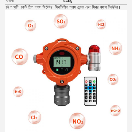
ওজনঃ
≤2kg
এই পণ্যটি একটি শিল্প গ্যাস ডিটেক্টর, স্থিতিশীল গ্যাস সেন্সর এবং স্থির গ্যাস ডিটেক্টর।