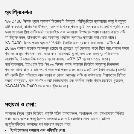
অ্যাপ্লিকেশনঃ
YA-D400 ফিক্সড গ্যাস অ্যালার্ম ডিটেক্টরটি বিস্তৃত পরিস্থিতিতে ব্যবহারের জন্য উপযুক্ত।
এটি কারখানা, রাসায়নিক উদ্ভিদ, তেল পরিশোধক,গ্যাস ফুটো সনাক্ত এবং দুর্ঘটনা প্রতিরোধের
জন্য অন্যান্য শিল্প সেটিংকার্বন মনোক্সাইড এবং অন্যান্য বিপজ্জনক গ্যাস সনাক্ত করতে এটি
বাণিজ্যিক ভবন, হাসপাতাল এবং অন্যান্য পাবলিক স্থানেও ব্যবহার করা যেতে পারে।
YA-D400 ফিক্সড গ্যাস অ্যালার্ম ডিটেক্টর ইনস্টল এবং ব্যবহার করা সহজ। এটিতে 4-
20mA বর্তমান সংকেত আউটপুট রয়েছে যা সেন্সরের পূর্ণ স্কেলের সাথে মিলে যায়,বাস্তব সময়ে
গ্যাসের মাত্রা পর্যবেক্ষণ করা সহজ করে তোলেএটি ধুলো, জল এবং অন্যান্য পরিবেশগত
কারণগুলির বিরুদ্ধে উচ্চ স্তরের সুরক্ষা রয়েছে, আইপি 67 সুরক্ষা স্তরের সাথে।
সামগ্রিকভাবে, ইয়াওয়ান ইয়া-ডি৪০০ ফিক্সড গ্যাস অ্যালার্ম ডিটেক্টর সম্ভাব্য বিপজ্জনক
গ্যাসের সাথে বা তার আশেপাশে কাজ করা প্রত্যেকের জন্য একটি অপরিহার্য সরঞ্জাম।আপনি
যদি একটি শিল্প পরিবেশে কাজ করেন বা কেবল আপনার বাড়ি বা কর্মস্থলের নিরাপত্তা নিশ্চিত
করতে চানসুতরাং, যদি আপনি একটি নির্ভরযোগ্য এবং কার্যকর স্থির গ্যাস ডিটেক্টর খুঁজছেন,
YAOAN YA-D400 থেকে আর খুঁজবেন না।
সহায়তা ও সেবা:
আমাদের স্থির গ্যাস ডিটেক্টর পণ্যটি সঠিক ইনস্টলেশন, অপারেশন এবং রক্ষণাবেক্ষণ নিশ্চিত
করার জন্য ব্যাপক প্রযুক্তিগত সহায়তা এবং পরিষেবাগুলির সাথে আসে। অভিজ্ঞ
প্রযুক্তিবিদদের আমাদের দল সরবরাহ করতে পারেঃ
ইনস্টলেশনের সহায়তা এবং কমিশনিং সেবা