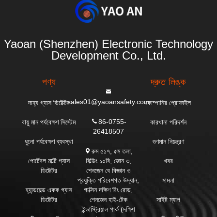
Yaoan (Shenzhen) Electronic Technology
Development Co., Ltd.
পণ্য
দ্রুত লিঙ্ক
sales01@yaoansafety.com
দাহ্য গ্যাস ডিটেক্টর
কোম্পানির প্রোফাইল
86-0755-
বায়ু মান পর্যবেক্ষণ সিস্টেম
কারখানা পরিদর্শন
26418507
ধুলো পর্যবেক্ষণ ব্যবস্থা
গুণমান নিয়ন্ত্রণ
রুম ৫১৭, ৫ম তলা,
বিল্ডিং ১০বি, জোন ৩,
পোর্টেবল মাল্টি গ্যাস
খবর
শেনজেন বে বিজ্ঞান ও
ডিটেক্টর
প্রযুক্তি পরিবেশগত উদ্যান,
মামলা
গাক্সিন দক্ষিণ রিং রোড,
হ্যান্ডহেল্ড একক গ্যাস
শেনজেন হাই-টেক
ডিটেক্টর
সাইট ম্যাপ
ইন্ডাস্ট্রিয়াল পার্ক (দক্ষিণ