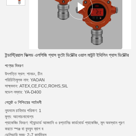
ইন্ডাস্ট্রিয়াল ফিক্সড এলপিজি গ্যাস ফুটো ডিটেক্টর ওয়াল মাউন্ট ইথিলিন গ্যাস ডিটেক্টর
পণ্যের বিবরণ
উৎপত্তি স্থল: শানডং, চীন
পরিচিতিমুলক নাম: YAOAN
সাক্ষ্যদান: ATEX,CE,FCC,ROHS,SIL
মডেল নম্বার: YA-D400
পেমেন্ট ও শিপিংয়ের শর্তাবলী
ন্যূনতম চাহিদার পরিমাণ: 1
মূল্য: আলোচনাযোগ্য
প্যাকেজিং বিবরণ: স্ট্যান্ডার্ড আমদানি ও রপ্তানির কার্ডবোর্ড প্যাকেজিং, মূল অবস্থান পূরণ
করতে স্পঞ্জ বা বুদবুদ ব্যাগ ব
ডেলিভারি সময়: 2-7 কার্যদিবস