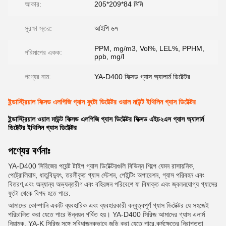
আকার:
205*209*84 মিমি
সুরক্ষা স্তর:
আইপি ৬৭
PPM, mg/m3, Vol%, LEL%, PPHM,
পরিমাপের একক:
ppb, mg/l
পণ্যের নাম:
YA-D400 ফিক্সড গ্যাস অ্যালার্ম ডিটেক্টর
ইন্ডাস্ট্রিয়াল ফিক্সড এলপিজি গ্যাস ফুটো ডিটেক্টর ওয়াল মাউন্ট ইথিলিন গ্যাস ডিটেক্টর
ইন্ডাস্ট্রিয়াল ওয়াল মাউন্ট ফিক্সড এলপিজি গ্যাস ডিটেক্টর ফিক্সড এইচ২এস গ্যাস অ্যালার্ম
ডিটেক্টর ইথিলিন গ্যাস ডিটেক্টর
পণ্যের বর্ণনাঃ
YA-D400 সিরিজের পয়েন্ট টাইপ গ্যাস ডিটেক্টরগুলি বিভিন্ন শিল্পে যেমন রাসায়নিক,
পেট্রোলিয়াম, ধাতুবিদ্যুৎ, তরলীকৃত গ্যাস স্টেশন, পেইন্টিং অপারেশন, গ্যাস পরিবহন এবং
বিতরণ,এবং অন্যান্য অভ্যন্তরীণ এবং বহিরঙ্গন পরিবেশে যা বিষাক্ত এবং জ্বলনযোগ্য গ্যাসের
ফুটো থেকে বিপদ হতে পারে.
আমাদের কোম্পানি একটি ব্যবহারিক এবং ব্যবহারকারী বন্ধুত্বপূর্ণ গ্যাস ডিটেক্টর যে সহজেই
পরিচালিত করা যেতে পারে উন্নয়ন গর্বিত হয়। YA-D400 সিরিজ আমাদের গ্যাস এলার্ম
নিয়ামক, YA-K সিরিজ সঙ্গে সুবিধাজনকভাবে জুড়ি করা যেতে পারে,কর্মক্ষেত্রে নিরাপত্তা