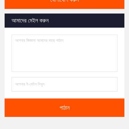
আমাদের মেইল ​​করুন
পাঠান