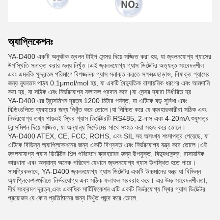
অ্যাপ্লিকেশনঃ
YA-D400 একটি অনুঘটক জ্বলন টাইপ সেন্সর দিয়ে সজ্জিত করা হয়, যা জ্বলনযোগ্য গ্যাসের
উপস্থিতি সনাক্ত করার জন্য নিখুঁত।এই জ্বলনযোগ্য গ্যাস ডিটেক্টর অত্যন্ত সংবেদনশীল
এবং এমনকি ক্ষুদ্রতম পরিমাণে বিপজ্জনক গ্যাস সনাক্ত করতে সক্ষমএছাড়াও, বিষাক্ত গ্যাসের
জন্য ন্যূনতম পাঠ্য 0.1μmol/mol হয়, যা একটি বৈদ্যুতিক রাসায়নিক ধরণের এবং আমদানি
করা হয়, যা সঠিক এবং নির্ভরযোগ্য ফলাফল প্রদান করে।যা সেন্সর দ্বারা নির্ধারিত হয়.
YA-D400 এর ট্রান্সমিশন দূরত্ব 1200 মিটার পর্যন্ত, যা এটিকে বড় সুবিধা এবং
বিল্ডিংগুলিতে ব্যবহারের জন্য নিখুঁত করে তোলে।যা নিশ্চিত করে যে ব্যবহারকারীরা সঠিক এবং
নির্ভরযোগ্য তথ্য পায়এই স্থির গ্যাস ডিটেক্টরটি RS485, 2-বাস এবং 4-20mA শুধুমাত্র
ট্রান্সমিশন দিয়ে সজ্জিত, যা অন্যান্য সিস্টেমের সাথে সংহত করা সহজ করে তোলে।
YA-D400 ATEX, CE, FCC, ROHS, এবং SIL সহ অসংখ্য শংসাপত্র পেয়েছে, যা
এটিকে বিভিন্ন অ্যাপ্লিকেশনের জন্য একটি বিশ্বস্ত এবং নির্ভরযোগ্য যন্ত্র করে তোলে।এই
জ্বলনযোগ্য গ্যাস ডিটেক্টর শিল্প পরিবেশে ব্যবহারের জন্য উপযুক্ত, বিদ্যুৎকেন্দ্র, রাসায়নিক
কারখানা এবং অন্যান্য অনেক পরিবেশ যেখানে জ্বলনযোগ্য গ্যাস উপস্থিত হতে পারে।
সামগ্রিকভাবে, YA-D400 জ্বলনযোগ্য গ্যাস ডিটেক্টর একটি উচ্চমানের যন্ত্র যা বিভিন্ন
অ্যাপ্লিকেশনগুলিতে নির্ভরযোগ্য এবং সঠিক ফলাফল সরবরাহ করে। এর উচ্চ সংবেদনশীলতা,
দীর্ঘ সংক্রমণ দূরত্ব,এবং একাধিক সার্টিফিকেশন এটি একটি নির্ভরযোগ্য স্থির গ্যাস ডিটেক্টর
প্রয়োজন যে কোন প্রতিষ্ঠানের জন্য নিখুঁত পছন্দ করে তোলে.