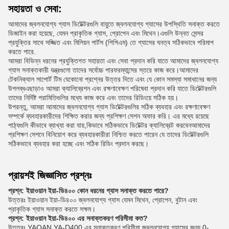
সহায়তা ও সেবা:
আমাদের জ্বলনযোগ্য গ্যাস ডিটেক্টরগুলি বায়ুতে জ্বলনযোগ্য গ্যাসের উপস্থিতি সনাক্ত করতে
ডিজাইন করা হয়েছে, যেমন প্রাকৃতিক গ্যাস, প্রোপেন এবং মিথেন।এগুলি উন্নত সেন্সর
প্রযুক্তির সাথে সজ্জিত এবং মিলিয়ন পার্টস (পিপিএম) তে গ্যাসের ঘনত্ব সঠিকভাবে পরিমাপ
করতে পারে.
আমরা বিভিন্ন ধরনের প্রযুক্তিগত সহায়তা এবং সেবা প্রদান করি যাতে আমাদের জ্বলনযোগ্য
গ্যাস সনাক্তকারী যন্ত্রগুলো তাদের সর্বোচ্চ পারফরম্যান্সের স্তরে কাজ করে।আমাদের
টেকনিক্যাল সাপোর্ট টিম যেকোনো প্রশ্নের উত্তর দিতে এবং যে কোন সমস্যা সমাধানের জন্য
উপলব্ধএছাড়াও আমরা ক্যালিব্রেশন এবং রক্ষণাবেক্ষণ পরিষেবা প্রদান করি যাতে ডিটেক্টরগুলি
তাদের নির্দিষ্ট পরামিতিগুলির মধ্যে কাজ করে এবং তাদের রিডিংয়ে সঠিক হয়।
উপরন্তু, আমরা আমাদের জ্বলনযোগ্য গ্যাস ডিটেক্টরগুলির সঠিক ব্যবহার এবং রক্ষণাবেক্ষণ
সম্পর্কে ব্যবহারকারীদের শিক্ষিত করার জন্য প্রশিক্ষণ সেশন অফার করি। এর মধ্যে রয়েছে
পাঠ্যগুলি কীভাবে ব্যাখ্যা করা যায়,কিভাবে সঠিকভাবে ডিটেক্টর ক্যালিব্রেট করবেনআমাদের
প্রশিক্ষণ সেশনে বিনিয়োগ করে ব্যবহারকারীরা নিশ্চিত করতে পারেন যে তাদের ডিটেক্টরগুলি
সঠিকভাবে ব্যবহার করা হচ্ছে এবং সঠিক রিডিং প্রদান করছে।
প্রায়শই জিজ্ঞাসিত প্রশ্নঃ
প্রশ্ন: ইয়াওয়ান ইয়া-ডি৪০০ কোন ধরনের গ্যাস সনাক্ত করতে পারে?
উত্তরঃ ইয়াওয়ান ইয়া-ডি৪০০ জ্বলনযোগ্য গ্যাস যেমন মিথেন, প্রোপেন, বুটান এবং
প্রাকৃতিক গ্যাস সনাক্ত করতে সক্ষম।
প্রশ্ন: ইয়াওয়ান ইয়া-ডি৪০০ এর সনাক্তকরণ পরিসীমা কত?
উত্তরঃ YAOAN YA-D400 এর সনাক্তকরণ পরিসীমা জ্বলনযোগ্য গ্যাসের জন্য 0-