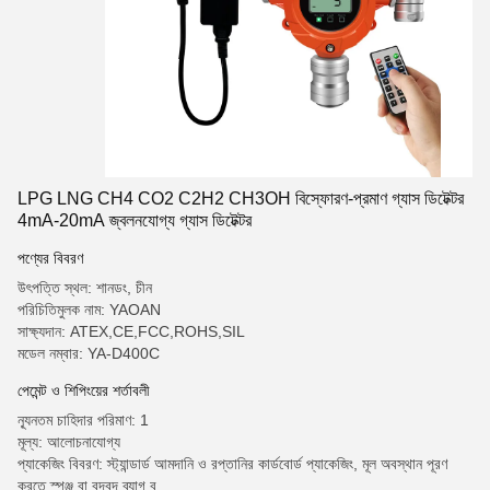
LPG LNG CH4 CO2 C2H2 CH3OH বিস্ফোরণ-প্রমাণ গ্যাস ডিটেক্টর
4mA-20mA জ্বলনযোগ্য গ্যাস ডিটেক্টর
পণ্যের বিবরণ
উৎপত্তি স্থল: শানডং, চীন
পরিচিতিমুলক নাম: YAOAN
সাক্ষ্যদান: ATEX,CE,FCC,ROHS,SIL
মডেল নম্বার: YA-D400C
পেমেন্ট ও শিপিংয়ের শর্তাবলী
ন্যূনতম চাহিদার পরিমাণ: 1
মূল্য: আলোচনাযোগ্য
প্যাকেজিং বিবরণ: স্ট্যান্ডার্ড আমদানি ও রপ্তানির কার্ডবোর্ড প্যাকেজিং, মূল অবস্থান পূরণ
করতে স্পঞ্জ বা বুদবুদ ব্যাগ ব