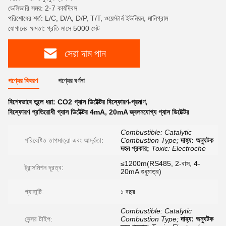
ডেলিভারি সময়: 2-7 কার্যদিবস
পরিশোধের শর্ত: L/C, D/A, D/P, T/T, ওয়েস্টার্ন ইউনিয়ন, মানিগ্রাম
যোগানের ক্ষমতা: প্রতি মাসে 5000 সেট
সেরা দাম পান
পণ্যের বিবরণ
পণ্যের বর্ণনা
বিশেষভাবে তুলে ধরা:
CO2 গ্যাস ডিটেক্টর বিস্ফোরণ-প্রমাণ
,
বিস্ফোরণ প্রতিরোধী গ্যাস ডিটেক্টর 4mA
,
20mA জ্বলনযোগ্য গ্যাস ডিটেক্টর
Combustible: Catalytic
পরিবেষ্টিত তাপমাত্রা এবং আর্দ্রতা:
Combustion Type;
দাহ্য: অনুঘটক
দহন প্রকার;
Toxic: Electroche
≤1200m(RS485, 2-বাস, 4-
ট্রান্সমিশন দূরত্ব:
20mA শুধুমাত্র)
গ্যারান্টি:
১ বছর
Combustible: Catalytic
সেন্সর টাইপ:
Combustion Type;
দাহ্য: অনুঘটক