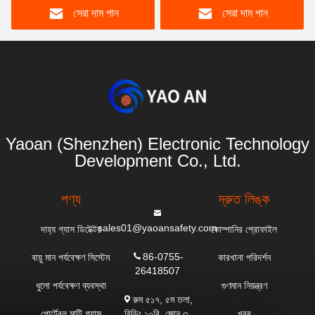
সেরা দাম পান
সেরা দাম পান
Yaoan (Shenzhen) Electronic Technology
Development Co., Ltd.
পণ্য
দ্রুত লিঙ্ক
sales01@yaoansafety.com
দাহ্য গ্যাস ডিটেক্টর
কোম্পানির প্রোফাইল
86-0755-
বায়ু মান পর্যবেক্ষণ সিস্টেম
কারখানা পরিদর্শন
26418507
ধুলো পর্যবেক্ষণ ব্যবস্থা
গুণমান নিয়ন্ত্রণ
রুম ৫১৭, ৫ম তলা,
বিল্ডিং ১০বি, জোন ৩,
পোর্টেবল মাল্টি গ্যাস
খবর