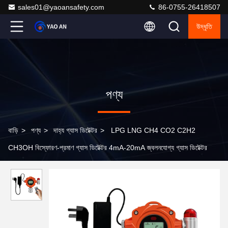
sales01@yaoansafety.com
86-0755-26418507
উদ্ধৃতি
পণ্য
বাড়ি
>
পণ্য
>
দাহ্য গ্যাস ডিটেক্টর
>
LPG LNG CH4 CO2 C2H2
CH3OH বিস্ফোরণ-প্রমাণ গ্যাস ডিটেক্টর 4mA-20mA জ্বলনযোগ্য গ্যাস ডিটেক্টর