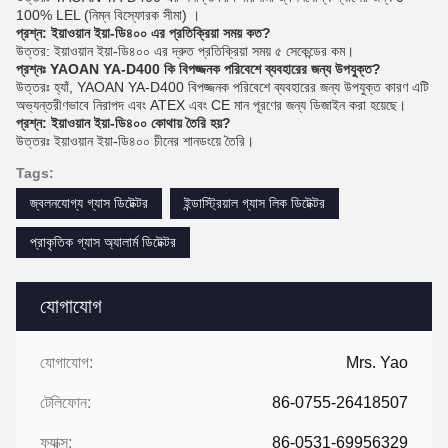
100% LEL (নিম্ন বিস্ফোরক সীমা) ।
প্রশ্ন: ইয়াওয়ান ইয়া-ডি৪০০ এর প্রতিক্রিয়া সময় কত?
উত্তর: ইয়াওয়ান ইয়া-ডি৪০০ এর দ্রুত প্রতিক্রিয়া সময় ৫ সেকেন্ডের কম।
প্রশ্নঃ YAOAN YA-D400 কি বিপজ্জনক পরিবেশে ব্যবহারের জন্য উপযুক্ত?
উত্তরঃ হ্যাঁ, YAOAN YA-D400 বিপজ্জনক পরিবেশে ব্যবহারের জন্য উপযুক্ত কারণ এটি
অভ্যন্তরীণভাবে নিরাপদ এবং ATEX এবং CE মান পূরণের জন্য ডিজাইন করা হয়েছে।
প্রশ্ন: ইয়াওয়ান ইয়া-ডি৪০০ কোথায় তৈরি হয়?
উত্তরঃ ইয়াওয়ান ইয়া-ডি৪০০ চীনের শানডংয়ে তৈরি।
Tags:
জ্বলনযোগ্য গ্যাস ডিটেক্টর
ইন্ডাস্ট্রিয়াল গ্যাস লিক ডিটেক্টর
প্রাকৃতিক গ্যাস অ্যালার্ম ডিটেক্টর
যোগাযোগ
যোগাযোগ:
Mrs. Yao
টেলিফোন:
86-0755-26418507
ফ্যাক্স:
86-0531-69956329