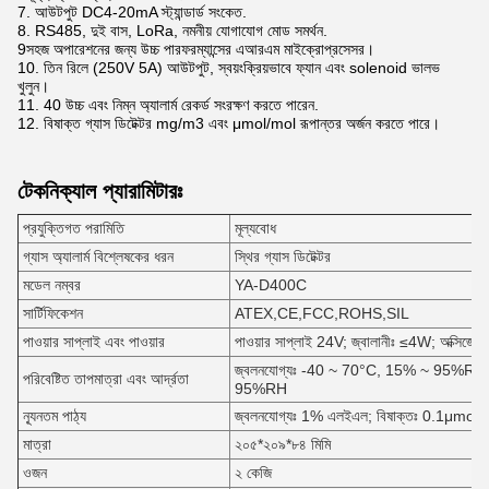
7. আউটপুট DC4-20mA স্ট্যান্ডার্ড সংকেত.
8. RS485, দুই বাস, LoRa, নমনীয় যোগাযোগ মোড সমর্থন.
9সহজ অপারেশনের জন্য উচ্চ পারফরম্যান্সের এআরএম মাইক্রোপ্রসেসর।
10. তিন রিলে (250V 5A) আউটপুট, স্বয়ংক্রিয়ভাবে ফ্যান এবং solenoid ভালভ
খুলুন।
11. 40 উচ্চ এবং নিম্ন অ্যালার্ম রেকর্ড সংরক্ষণ করতে পারেন.
12. বিষাক্ত গ্যাস ডিটেক্টর mg/m3 এবং μmol/mol রূপান্তর অর্জন করতে পারে।
টেকনিক্যাল প্যারামিটারঃ
প্রযুক্তিগত পরামিতি
মূল্যবোধ
গ্যাস অ্যালার্ম বিশ্লেষকের ধরন
স্থির গ্যাস ডিটেক্টর
মডেল নম্বর
YA-D400C
সার্টিফিকেশন
ATEX,CE,FCC,ROHS,SIL
পাওয়ার সাপ্লাই এবং পাওয়ার
পাওয়ার সাপ্লাই 24V; জ্বালানীঃ ≤4W; অক্সিজেন
জ্বলনযোগ্যঃ -40 ~ 70°C, 15% ~ 95%RH; 
পরিবেষ্টিত তাপমাত্রা এবং আর্দ্রতা
95%RH
ন্যূনতম পাঠ্য
জ্বলনযোগ্যঃ 1% এলইএল; বিষাক্তঃ 0.1μmol/mol (
মাত্রা
২০৫*২০৯*৮৪ মিমি
ওজন
২ কেজি