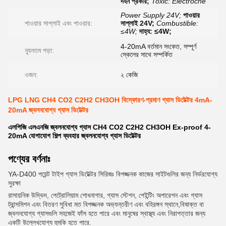
দহন প্রকার;
Toxic: Electroche
Power Supply 24V;
পাওয়ার
পাওয়ার সাপ্লাই এবং পাওয়ার:
সাপ্লাই 24V;
Combustible:
≤4W;
দাহ্য: ≤4W;
4-20mA বর্তমান সংকেত, সম্পূর্ণ
ন্যূনতম পড়া:
স্কেলের সাথে সম্পর্কিত
ওজন:
২ কেজি
LPG LNG CH4 CO2 C2H2 CH3OH বিস্ফোরণ-প্রমাণ গ্যাস ডিটেক্টর 4mA-
20mA জ্বলনযোগ্য গ্যাস ডিটেক্টর
এলপিজি এলএনজি জ্বলনযোগ্য গ্যাস CH4 CO2 C2H2 CH3OH Ex-proof 4-
20mA যোগাযোগ শিল্প ব্যবহার জ্বলনযোগ্য গ্যাস ডিটেক্টর
পণ্যের বর্ণনাঃ
YA-D400 পয়েন্ট টাইপ গ্যাস ডিটেক্টর সিরিজঃ বিপজ্জনক কাজের সাইটগুলির জন্য নির্ভরযোগ্য
সুরক্ষা
রাসায়নিক উদ্ভিদ, পেট্রোলিয়াম শোধনাগার, গ্যাস স্টেশন, পেইন্টিং অপারেশন এবং গ্যাস
ট্রান্সমিশন এবং বিতরণ সুবিধা মত বিপজ্জনক অভ্যন্তরীণ এবং বহিরঙ্গন স্থানে,বিষাক্ত বা
জ্বলনযোগ্য গ্যাসগুলি সহজেই ফাঁস হতে পারে এবং মানুষের স্বাস্থ্য এবং নিরাপত্তার জন্য
একটি উল্লেখযোগ্য হুমকি হতে পারে.