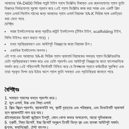
আমাদের YA-D400 সিরিজ পয়েন্ট টাইপ গ্যাস ডিটেক্টর বিষাক্ত এবং জ্বলনযোগ্য গ্যাস ফুটো
বিরুদ্ধে নির্ভরযোগ্য সুরক্ষা প্রদান করে।এই গ্যাস ডিটেক্টর কাজ করা সহজ এবং একটি শিল্প
গ্যাস এলার্ম সিস্টেম গঠনের জন্য আমাদের গ্যাস এলার্ম নিয়ামক YA-K সিরিজ সঙ্গে একত্রিত
করা যেতে পারে.
বৈশিষ্ট্য
সহজ ইনস্টলেশনের জন্য প্রাচীর-মাউন্ট ইনস্টলেশন (টিউব টাইপ, scaffolding টাইপ,
সিলিং টাইপও ধারণ করতে পারে) ।
তথ্য প্রক্রিয়াকরণ এবং আউটপুট নিয়ন্ত্রণের জন্য নিয়ামক চিপ।
একাধিক ইনস্টলেশন অপশন।
এই পণ্য এবং আমাদের YA-K সিরিজ গ্যাস অ্যালার্ম নিয়ামকের সমন্বয় গ্যাস ডিটেক্টরগুলির
ডেটা প্রক্রিয়াকরণ সক্ষম করে এবং ডেটা প্রদর্শন এবং আউটপুট নিয়ন্ত্রণের মতো ফাংশনগুলিকে
সমর্থন করে।এই শক্তিশালী সিস্টেমটি নিশ্চিত করে যে বিপজ্জনক স্থানে কর্মচারীরা সুরক্ষিত এবং
তারা প্রকৃত বিপদ হয়ে উঠার আগে গ্যাস ফুটো সনাক্ত এবং প্রতিক্রিয়া জানাতে পারে.
বৈশিষ্ট্যঃ
1. সনাক্ত গ্যাসের ঘনত্ব প্রদর্শন করে।
2. ভুল এলার্ম, উচ্চ এবং নিম্ন এলার্ম.
3. ফিল্ড স্ক্রিন প্রদর্শন, ব্যাকলাইট সহ, শব্দটি বৃহত্তর এবং পরিষ্কার, এবং ডিভাইসটি অ্যালার্ম
হলে ব্যাকলাইট লাল হয়ে যায়।
4ইনফ্রারেড রিমোট কন্ট্রোল ইনপুট, কোন খোলা কভার অপারেশন, আরো সুবিধাজনক.
5. ত্রুটি, নিম্ন রিপোর্ট, উচ্চ রিপোর্ট অনুরূপ তিনটি ভিন্ন শব্দ এবং হালকা আউটপুট সমর্থন.
6শূন্য, ক্যালিব্রেট, টেস্ট ফাংশন।