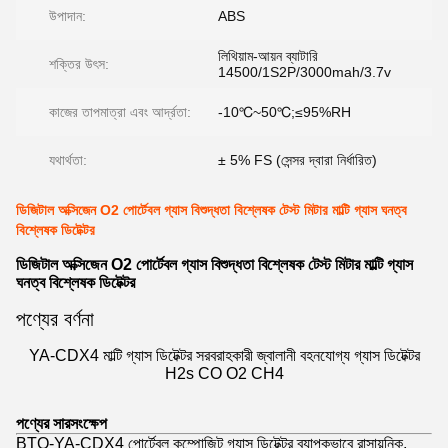
উপাদান:
ABS
লিথিয়াম-আয়ন ব্যাটারি
শক্তির উৎস:
14500/1S2P/3000mah/3.7v
কাজের তাপমাত্রা এবং আর্দ্রতা:
-10℃~50℃;≤95%RH
যথার্থতা:
± 5% FS (সেন্সর দ্বারা নির্ধারিত)
ডিজিটাল অক্সিজেন O2 পোর্টেবল গ্যাস বিশুদ্ধতা বিশ্লেষক টেস্ট মিটার মাল্টি গ্যাস ঘনত্ব
বিশ্লেষক ডিটেক্টর
ডিজিটাল অক্সিজেন O2 পোর্টেবল গ্যাস বিশুদ্ধতা বিশ্লেষক টেস্ট মিটার মাল্টি গ্যাস
ঘনত্ব বিশ্লেষক ডিটেক্টর
পণ্যের বর্ণনা
YA-CDX4 মাল্টি গ্যাস ডিটেক্টর সরবরাহকারী জ্বালানী বহনযোগ্য গ্যাস ডিটেক্টর
H2s CO O2 CH4
পণ্যের সারসংক্ষেপ
BTQ-YA-CDX4 পোর্টেবল কম্পোজিট গ্যাস ডিটেক্টর ব্যাপকভাবে রাসায়নিক,