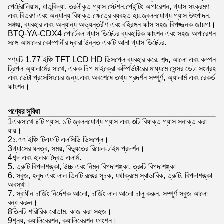
পেট্রোলিয়াম, ধাতুবিদ্যা, তরলীকৃত গ্যাস স্টেশন,পেইন্টিং অপারেশন, গ্যাস সংক্রমণ
এবং বিতরণ এবং অন্যান্য বিষাক্ত ক্ষেত্রে ব্যবহৃত হয়,জ্বলনযোগ্য গ্যাস উৎপাদন,
সঞ্চয়, ব্যবহার এবং অন্যান্য অভ্যন্তরীণ এবং বহিরঙ্গন ফাঁস সহজ বিপজ্জনক জায়গা।
BTQ-YA-CDX4 পোর্টেবল গ্যাস ডিটেক্টর ব্যবহারিক ফাংশন এবং সহজ অপারেশন
সঙ্গে আমাদের কোম্পানীর দ্বারা উন্নত একটি আনা গ্যাস ডিটেক্টর.
পণ্যটি 1.77 ইঞ্চি TFT LCD HD ডিসপ্লে ব্যবহার করে, শব্দ, আলো এবং কম্পন
ট্রিপল অ্যালার্মের সাথে, একক চিপ মাইক্রো কম্পিউটারের মাধ্যমে সেন্সর ডেটা সংগ্রহ
এবং ডেটা প্রসেসিংয়ের জন্য,এবং অবশেষে তথ্য প্রদর্শন সম্পূর্ণ, অ্যালার্ম এবং রেকর্ড
ফাংশন।
পণ্যের সুবিধা
1একসাথে ৪টি গ্যাস, ১টি জ্বলনযোগ্য গ্যাস এবং ৩টি বিষাক্ত গ্যাস সনাক্ত করা
যায়।
2১.৭৭ ইঞ্চি টিএফটি এলসিডি ডিসপ্লে।
3গ্যাসের ঘনত্ব, সময়, বিদ্যুতের রিয়েল-টাইম প্রদর্শন।
4শব্দ এবং হালকা দ্বৈত এলার্ম.
5. ত্রুটি বিপদাশঙ্কা, উচ্চ এবং নিম্ন বিপদাশঙ্কা, ত্রুটি বিপদাশঙ্কা
6. সবুজ, হলুদ এবং লাল তিনটি রঙের সূচক, যথাক্রমে স্বাভাবিক, ত্রুটি, বিপদাশঙ্কা
অবস্থা।
7. স্বাধীন চার্জিং নির্দেশক আলো, চার্জিং লাল আলো চালু করুন, সম্পূর্ণ সবুজ আলো
বন্ধ করুন।
8তিনটি শারীরিক বোতাম, কাজ করা সহজ।
9শূন্য, ক্যালিব্রেশন, ক্যালিব্রেশন ফাংশন।