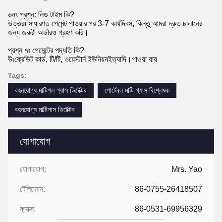
৬নং প্রশ্ন: লিড টাইম কি?
উত্তরঃ সাধারণত পেমেন্ট পাওয়ার পর 3-7 কার্যদিবস, কিন্তু আমরা দ্রুত চালানের
জন্য জরুরী অর্ডারও গ্রহণ করি।
প্রশ্ন ৭ঃ পেমেন্টের পদ্ধতি কি?
উঃ
ক্রেডিট কার্ড, টি/টি, ওয়েস্টার্ন ইউনিয়ন
ইত্যাদি।
পাওয়া যায়
Tags:
বহনযোগ্য মাল্টিপল গ্যাস ডিটেক্টর
পোর্টেবল মাল্টি গ্যাস বিশ্লেষক
বহনযোগ্য মাল্টিগাস ডিটেক্টর
যোগাযোগ
যোগাযোগ:
Mrs. Yao
টেলিফোন:
86-0755-26418507
ফ্যাক্স:
86-0531-69956329