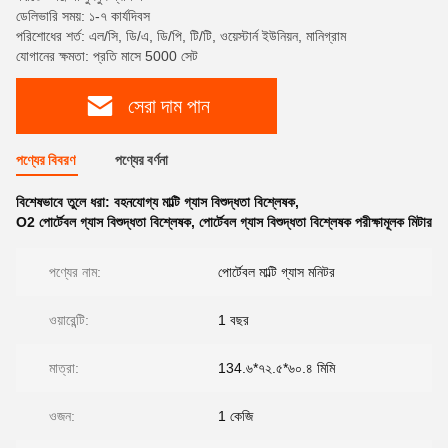
ডেলিভারি সময়: ১-৭ কার্যদিবস
পরিশোধের শর্ত: এল/সি, ডি/এ, ডি/পি, টি/টি, ওয়েস্টার্ন ইউনিয়ন, মানিগ্রাম
যোগানের ক্ষমতা: প্রতি মাসে 5000 সেট
সেরা দাম পান
পণ্যের বিবরণ
পণ্যের বর্ণনা
বিশেষভাবে তুলে ধরা:
বহনযোগ্য মাল্টি গ্যাস বিশুদ্ধতা বিশ্লেষক
,
O2 পোর্টেবল গ্যাস বিশুদ্ধতা বিশ্লেষক
,
পোর্টেবল গ্যাস বিশুদ্ধতা বিশ্লেষক পরীক্ষামূলক মিটার
পণ্যের নাম:
পোর্টেবল মাল্টি গ্যাস মনিটর
ওয়ারেন্টি:
1 বছর
মাত্রা:
134.৬*৭২.৫*৬০.৪ মিমি
ওজন:
1 কেজি