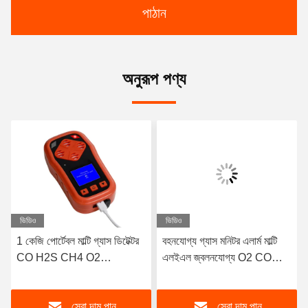
পাঠান
অনুরূপ পণ্য
ভিডিও
ভিডিও
1 কেজি পোর্টেবল মাল্টি গ্যাস ডিটেক্টর
বহনযোগ্য গ্যাস মনিটর এলার্ম মাল্টি
CO H2S CH4 O2
এলইএল জ্বলনযোগ্য O2 CO
Confined Space ATEX
H2S 4 ইন 1 গ্যাস ডিটেক্টর
Certified
সেরা দাম পান
সেরা দাম পান