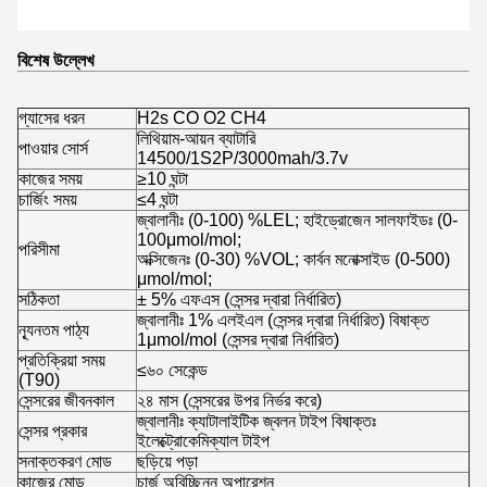
বিশেষ উল্লেখ
গ্যাসের ধরন
H2s CO O2 CH4
লিথিয়াম-আয়ন ব্যাটারি
পাওয়ার সোর্স
14500/1S2P/3000mah/3.7v
কাজের সময়
≥10 ঘন্টা
চার্জিং সময়
≤4 ঘন্টা
জ্বালানীঃ (0-100) %LEL; হাইড্রোজেন সালফাইডঃ (0-
100μmol/mol;
পরিসীমা
অক্সিজেনঃ (0-30) %VOL; কার্বন মনোক্সাইড (0-500)
μmol/mol;
সঠিকতা
± 5% এফএস (সেন্সর দ্বারা নির্ধারিত)
জ্বালানীঃ 1% এলইএল (সেন্সর দ্বারা নির্ধারিত) বিষাক্ত
ন্যূনতম পাঠ্য
1μmol/mol (সেন্সর দ্বারা নির্ধারিত)
প্রতিক্রিয়া সময়
≤৬০ সেকেন্ড
(T90)
সেন্সরের জীবনকাল
২৪ মাস (সেন্সরের উপর নির্ভর করে)
জ্বালানীঃ ক্যাটালাইটিক জ্বলন টাইপ বিষাক্তঃ
সেন্সর প্রকার
ইলেক্ট্রোকেমিক্যাল টাইপ
সনাক্তকরণ মোড
ছড়িয়ে পড়া
কাজের মোড
চার্জ অবিচ্ছিন্ন অপারেশন