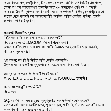
আমরা সিনোপেক, পেট্রোচিনা, চীন রেলওয়ে গ্রুপ, হারবিন ফার্মাসিউটিক্যাল গ্রুপ,
চায়না পাওয়ার কনস্ট্রাকশন ইত্যাদির মতো ৩০ হাজারেরও বেশি বড় ও মাঝারি
আকারের চীনা উদ্যোগের সেবা দিয়েছি।আমাদের পণ্যগুলি মার্কিন যুক্তরাষ্ট্রের মতো
অনেক দেশে রপ্তানি করা হয়েছেজার্মানি, ব্রাজিল, দক্ষিণ কোরিয়া, রাশিয়া, ইতালি,
জাপান, কোরিয়া ইত্যাদি।
প্রায়শই জিজ্ঞাসিত প্রশ্ন
1Q: আমরা কি ধরনের সেবা প্রদান করতে পারি?
উত্তরঃ আমরা OEM/ODM পরিষেবা প্রদান করি।
আমরা ক্যালিব্রেশন, শূন্য সমন্বয়, সেটিং, ইনস্টলেশন ইত্যাদির জন্য অনলাইন
গাইডেন্স প্রদান করি।
২য় প্রশ্ন: আপনি কি নির্মাতা নাকি ট্রেডিং কোম্পানি?
উত্তরঃ আমরা একটি প্রস্তুতকারক যা ২০০৭ সাল থেকে সেবা দিচ্ছে।
৩য় প্রশ্ন: আপনার কি কি সার্টিফিকেট আছে?
উঃ ATEX,SIL,CE, FCC, ROHS, ISO9001, ইত্যাদি।
প্রশ্ন ৪ঃ গ্যারান্টি সম্পর্কে কি?
উঃ ১ বছর
5Q: আপনি কি বিক্রয়োত্তর প্রযুক্তিগত দিকনির্দেশনা প্রদান করেন?
উত্তরঃ হ্যাঁ, আমরা ক্যালিব্রেশন, শূন্য সমন্বয়, সেটিং, ইনস্টলেশন ইত্যাদির জন্য
অনলাইন গাইডেন্স সরবরাহ করতে পারি।