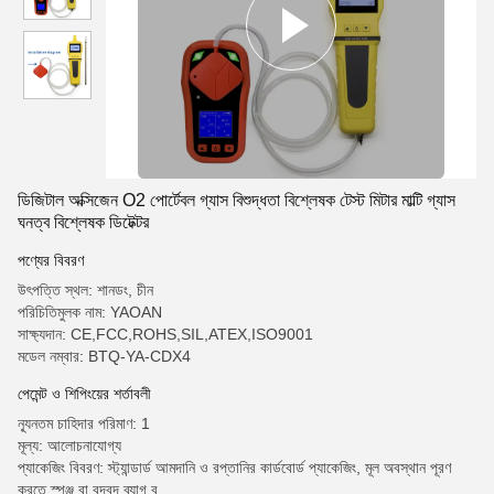
ডিজিটাল অক্সিজেন O2 পোর্টেবল গ্যাস বিশুদ্ধতা বিশ্লেষক টেস্ট মিটার মাল্টি গ্যাস
ঘনত্ব বিশ্লেষক ডিটেক্টর
পণ্যের বিবরণ
উৎপত্তি স্থল: শানডং, চীন
পরিচিতিমুলক নাম: YAOAN
সাক্ষ্যদান: CE,FCC,ROHS,SIL,ATEX,ISO9001
মডেল নম্বার: BTQ-YA-CDX4
পেমেন্ট ও শিপিংয়ের শর্তাবলী
ন্যূনতম চাহিদার পরিমাণ: 1
মূল্য: আলোচনাযোগ্য
প্যাকেজিং বিবরণ: স্ট্যান্ডার্ড আমদানি ও রপ্তানির কার্ডবোর্ড প্যাকেজিং, মূল অবস্থান পূরণ
করতে স্পঞ্জ বা বুদবুদ ব্যাগ ব