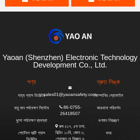
Yaoan (Shenzhen) Electronic Technology
Development Co., Ltd.
পণ্য
দ্রুত লিঙ্ক
sales01@yaoansafety.com
দাহ্য গ্যাস ডিটেক্টর
কোম্পানির প্রোফাইল
86-0755-
বায়ু মান পর্যবেক্ষণ সিস্টেম
কারখানা পরিদর্শন
26418507
ধুলো পর্যবেক্ষণ ব্যবস্থা
গুণমান নিয়ন্ত্রণ
রুম ৫১৭, ৫ম তলা,
বিল্ডিং ১০বি, জোন ৩,
পোর্টেবল মাল্টি গ্যাস
খবর
শেনজেন বে বিজ্ঞান ও
ডিটেক্টর