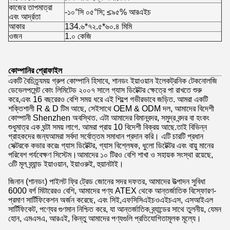
কাজের তাপমাত্রা
-১০°সি ০৫°সি; ≤৯৫% আরএইচ
এবং আর্দ্রতা
আকার
134.৬*৭২.৫*৬০.৪ মিমি
ওজন
1.০ কেজি
কোম্পানির প্রোফাইল
একটি বৈচিত্র্যময় গ্রুপ কোম্পানি হিসাবে, শানডং ইয়াওয়ান ইলেকট্রনিক টেকনোলজি
ডেভেলপমেন্ট কোং লিমিটেড ২০০৭ সালে গ্যাস ডিটেক্টর ক্ষেত্রে পা রাখতে শুরু
করে,এবং 16 বছরেরও বেশি সময় ধরে এই শিল্পে গভীরভাবে জড়িত. আমরা একটি
শক্তিশালী R & D টিম আছে, সেইসাথে OEM & ODM দল, আমাদের বিদেশী
কোম্পানী Shenzhen অবস্থিত. এটা আমাদের বিমানবন্দর, সমুদ্র বন্দর বা হংকং
শুধুমাত্র এক ঘন্টা সময় লাগে. আমরা প্রায় 10 বিদেশী বিক্রয় আছে.তাই বিভিন্ন
গ্রাহকদের জন্যআমরা সর্বদা সর্বোত্তম সমাধান প্রদান করি। এটি চারটি প্রধান
সেক্টরকে কভার করেঃ গ্যাস ডিটেক্টর, গ্যাস বিশ্লেষক, ধুলো ডিটেক্টর এবং বায়ু মানের
পরিবেশ পর্যবেক্ষণ সিস্টেম।আমাদের ১০ টিরও বেশি শাখা ও সহায়ক সংস্থা রয়েছে,
৩টি মূল ব্র্যান্ড ইয়াওয়ান, ইয়াওরুই, হুয়ানটাই।
জিনান (শানডং) পাইলট ফ্রি ট্রেড জোনের সদর দফতর, আমাদের উত্পাদন সুবিধা
6000 বর্গ মিটারেরও বেশি, আমাদের পণ্য ATEX থেকে আন্তর্জাতিক বিস্ফোরণ-
প্রমাণ সার্টিফিকেশন অর্জন করেছে, এবং সিই,এফসিসিএইচওএইচএস, এসআইএল
সার্টিফিকেট, পণ্যের গুণমান নিশ্চিত করে, যা আন্তর্জাতিক ব্র্যান্ডের সাথে তুলনীয়, যেমন
হোন, এমএসএ, আরএই, কিন্তু আমাদের পণ্যগুলি প্রতিযোগিতামূলক মূল্যে।