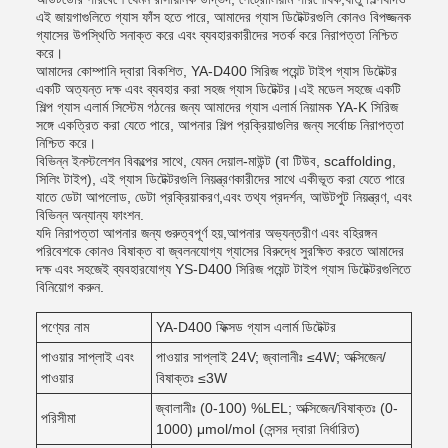
এই জায়গাগুলিতে গ্যাস ফাঁস হতে পারে, আমাদের গ্যাস ডিটেক্টরগুলি কোনও বিপজ্জনক
গ্যাসের উপস্থিতি সনাক্ত করে এবং ব্যবহারকারীদের সতর্ক করে নিরাপত্তা নিশ্চিত
করে।
আমাদের কোম্পানি দ্বারা বিকশিত, YA-D400 সিরিজ পয়েন্ট টাইপ গ্যাস ডিটেক্টর
একটি অত্যন্ত দক্ষ এবং ব্যবহার করা সহজ গ্যাস ডিটেক্টর।এই মডেল সহজে একটি
শিল্প গ্যাস এলার্ম সিস্টেম গঠনের জন্য আমাদের গ্যাস এলার্ম নিয়ামক YA-K সিরিজ
সঙ্গে একত্রিত করা যেতে পারে, আপনার শিল্প প্রক্রিয়াগুলির জন্য সর্বোচ্চ নিরাপত্তা
নিশ্চিত করে।
বিভিন্ন ইনস্টলেশন বিকল্পের সাথে, যেমন দেয়াল-মাউন্ট (বা টিউব, scaffolding,
সিলিং টাইপ), এই গ্যাস ডিটেক্টরগুলি নিয়ন্ত্রণকারীদের সাথে একীভূত করা যেতে পারে
যাতে ডেটা আপলোড, ডেটা প্রক্রিয়াকরণ,এবং তথ্য প্রদর্শন, আউটপুট নিয়ন্ত্রণ, এবং
বিভিন্ন অন্যান্য ফাংশন.
যদি নিরাপত্তা আপনার জন্য গুরুত্বপূর্ণ হয়,আপনার অভ্যন্তরীণ এবং বহিরঙ্গন
পরিবেশকে কোনও বিষাক্ত বা জ্বলনযোগ্য গ্যাসের বিরুদ্ধে সুরক্ষিত করতে আমাদের
দক্ষ এবং সহজেই ব্যবহারযোগ্য YS-D400 সিরিজ পয়েন্ট টাইপ গ্যাস ডিটেক্টরগুলিতে
বিনিয়োগ করুন.
পণ্যের নাম
YA-D400 ফিক্সড গ্যাস এলার্ম ডিটেক্টর
পাওয়ার সাপ্লাই এবং
পাওয়ার সাপ্লাই 24V; জ্বালানীঃ ≤4W; অক্সিজেন/
পাওয়ার
বিষাক্তঃ ≤3W
জ্বালানীঃ (0-100) %LEL; অক্সিজেন/বিষাক্তঃ (0-
পরিসীমা
1000) μmol/mol (সেন্সর দ্বারা নির্ধারিত)