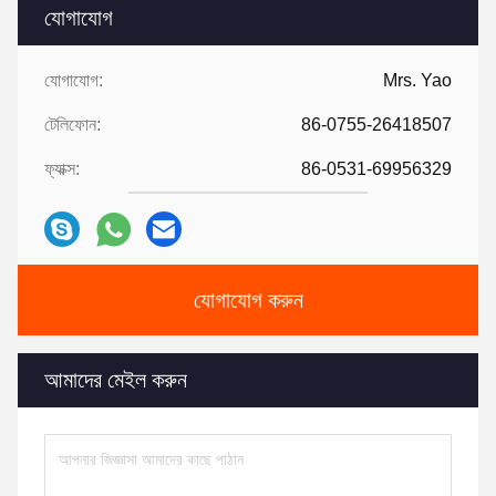
যোগাযোগ
যোগাযোগ:
Mrs. Yao
টেলিফোন:
86-0755-26418507
ফ্যাক্স:
86-0531-69956329
যোগাযোগ করুন
আমাদের মেইল ​​করুন