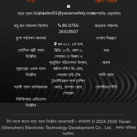
পণ্য
দ্রুত লিঙ্ক
sales01@yaoansafety.com
দাহ্য গ্যাস ডিটেক্টর
কোম্পানির প্রোফাইল
86-0755-
বায়ু মান পর্যবেক্ষণ সিস্টেম
কারখানা পরিদর্শন
26418507
ধুলো পর্যবেক্ষণ ব্যবস্থা
গুণমান নিয়ন্ত্রণ
রুম ৫১৭, ৫ম তলা,
বিল্ডিং ১০বি, জোন ৩,
পোর্টেবল মাল্টি গ্যাস
খবর
শেনজেন বে বিজ্ঞান ও
ডিটেক্টর
প্রযুক্তি পরিবেশগত উদ্যান,
মামলা
গাক্সিন দক্ষিণ রিং রোড,
হ্যান্ডহেল্ড একক গ্যাস
শেনজেন হাই-টেক
ডিটেক্টর
সাইট ম্যাপ
ইন্ডাস্ট্রিয়াল পার্ক (দক্ষিণ
জেলা), নানশান জেলা,
স্থায়ী গ্যাস আবিষ্কারক
গোপনীয়তা নীতি
শেনজেন
নিউক্লিয়ার রেডিয়েশন
ডিটেক্টর
চীন ভালো মানের দাহ্য গ্যাস ডিটেক্টর সরবরাহকারী। কপিরাইট © 2024-2026 Yaoan
(Shenzhen) Electronic Technology Development Co., Ltd. . সমস্ত অধিকার
সংরক্ষিত.