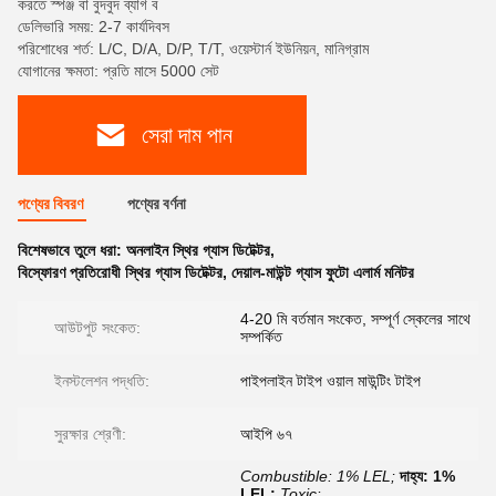
করতে স্পঞ্জ বা বুদবুদ ব্যাগ ব
ডেলিভারি সময়: 2-7 কার্যদিবস
পরিশোধের শর্ত: L/C, D/A, D/P, T/T, ওয়েস্টার্ন ইউনিয়ন, মানিগ্রাম
যোগানের ক্ষমতা: প্রতি মাসে 5000 সেট
সেরা দাম পান
পণ্যের বিবরণ
পণ্যের বর্ণনা
বিশেষভাবে তুলে ধরা:
অনলাইন স্থির গ্যাস ডিটেক্টর
,
বিস্ফোরণ প্রতিরোধী স্থির গ্যাস ডিটেক্টর
,
দেয়াল-মাউন্ট গ্যাস ফুটো এলার্ম মনিটর
4-20 মি বর্তমান সংকেত, সম্পূর্ণ স্কেলের সাথে
আউটপুট সংকেত:
সম্পর্কিত
ইনস্টলেশন পদ্ধতি:
পাইপলাইন টাইপ ওয়াল মাউন্টিং টাইপ
সুরক্ষার শ্রেণী:
আইপি ৬৭
Combustible: 1% LEL;
দাহ্য: 1%
LEL;
Toxic: