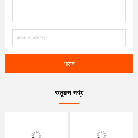
পাঠান
অনুরূপ পণ্য