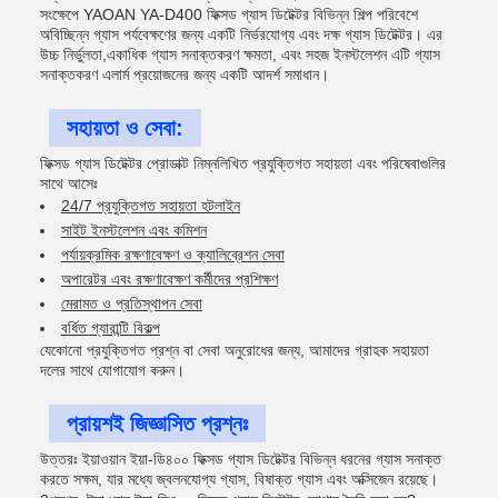
সংক্ষেপে YAOAN YA-D400 ফিক্সড গ্যাস ডিটেক্টর বিভিন্ন শিল্প পরিবেশে
অবিচ্ছিন্ন গ্যাস পর্যবেক্ষণের জন্য একটি নির্ভরযোগ্য এবং দক্ষ গ্যাস ডিটেক্টর। এর
উচ্চ নির্ভুলতা,একাধিক গ্যাস সনাক্তকরণ ক্ষমতা, এবং সহজ ইনস্টলেশন এটি গ্যাস
সনাক্তকরণ এলার্ম প্রয়োজনের জন্য একটি আদর্শ সমাধান।
সহায়তা ও সেবা:
ফিক্সড গ্যাস ডিটেক্টর প্রোডাক্ট নিম্নলিখিত প্রযুক্তিগত সহায়তা এবং পরিষেবাগুলির
সাথে আসেঃ
24/7 প্রযুক্তিগত সহায়তা হটলাইন
সাইট ইনস্টলেশন এবং কমিশন
পর্যায়ক্রমিক রক্ষণাবেক্ষণ ও ক্যালিব্রেশন সেবা
অপারেটর এবং রক্ষণাবেক্ষণ কর্মীদের প্রশিক্ষণ
মেরামত ও প্রতিস্থাপন সেবা
বর্ধিত গ্যারান্টি বিকল্প
যেকোনো প্রযুক্তিগত প্রশ্ন বা সেবা অনুরোধের জন্য, আমাদের গ্রাহক সহায়তা
দলের সাথে যোগাযোগ করুন।
প্রায়শই জিজ্ঞাসিত প্রশ্নঃ
উত্তরঃ ইয়াওয়ান ইয়া-ডি৪০০ ফিক্সড গ্যাস ডিটেক্টর বিভিন্ন ধরনের গ্যাস সনাক্ত
করতে সক্ষম, যার মধ্যে জ্বলনযোগ্য গ্যাস, বিষাক্ত গ্যাস এবং অক্সিজেন রয়েছে।