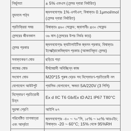
নির্ভুলতা
± 5% এফএস (সেন্সর দ্বারা নির্ধারিত)
জ্বলনযোগ্যঃ 1% এলইএল; বিষাক্তঃ 0.1μmol/mol
ন্যূনতম পাঠ্য
(সেন্সর দ্বারা নির্ধারিত)
প্রতিক্রিয়া সময়
বিষাক্তঃ ≤৬০ সেকেন্ড; জ্বালানীঃ ≤৩০ সেকেন্ড
সেন্সরের জীবনকাল
৩৬ মাস (সেন্সরের উপর নির্ভর করে)
জ্বলনযোগ্যঃ ক্যাটালাইটিক জ্বলন প্রকার; বিষাক্তঃ
সেন্সর প্রকার
ইলেক্ট্রোকেমিক্যাল প্রকার (আমদানিকৃত সেন্সর)
সনাক্তকরণ মোড
ছড়িয়ে পড়া
কাজের মোড
দীর্ঘমেয়াদী অবিচ্ছিন্ন কাজ
সংযোগ মোড
M20*15 পুরুষ থ্রেড সহ বিস্ফোরণ-প্রতিরোধী নল
যোগাযোগ আউটপুট
প্যাসিভ যোগাযোগ, ক্ষমতা 5A/220V (3 পিসি)
বিস্ফোরণ প্রতিরোধী
Ex d IIC T6 Gb/Ex tD A21 IP67 T80°C
চিহ্ন
সুরক্ষা শ্রেণি
আইপি ৬৭
পরিবেষ্টিত তাপমাত্রা
জ্বলনযোগ্যঃ -৪০ ~ ৭০°সি, ১৫% ~ ৯৫% আরএইচ;
বিষাক্তঃ -20 ~ 60°C; 15% থেকে 95%RH
এবং আর্দ্রতা