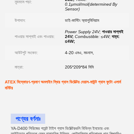
ন্যূনতম পড়া:
0.1μmol/mol(determined By
Sensor)
উপাদান:
ডাই-কাস্টিং অ্যালুমিনিয়াম
Power Supply 24V;
পাওয়ার সাপ্লাই
পাওয়ার সাপ্লাই এবং পাওয়ার:
24V;
Combustible: ≤4W;
দাহ্য:
≤4W;
আউটপুট সংকেত:
4-20 এমএ, মডবাস,
মাত্রা:
205*209*84 মিমি
ATEX বিস্ফোরণ-প্রমাণ অনলাইন স্থির গ্যাস ডিটেক্টর দেয়াল-মাউন্ট গ্যাস ফুটো এলার্ম
মনিটর
পণ্যের বর্ণনাঃ
YA-D400 সিরিজের পয়েন্ট টাইপ গ্যাস ডিটেক্টরগুলি বিভিন্ন ইনডোর এবং
আউটডোর পরিবেশে যেমন রাসায়নিক উদ্ভিদ, পেট্রোলিয়াম পরিশোধক,ধাতু শিল্পযদিও