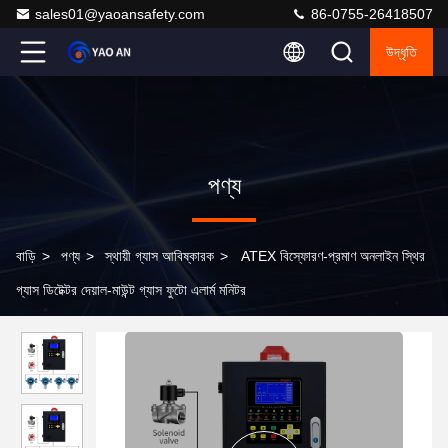
sales01@yaoansafety.com
86-0755-26418507
উদ্ধৃতি
পণ্য
বাড়ি
>
পণ্য
>
স্থায়ী গ্যাস আবিষ্কারক
>
ATEX বিস্ফোরণ-প্রমাণ অনলাইন স্থির
গ্যাস ডিটেক্টর দেয়াল-মাউন্ট গ্যাস ফুটো এলার্ম মনিটর