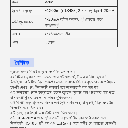
ওজন
≤2kg
ট্রান্সমিশন দূরত্ব
≤1200m ((RS485, 2-বাস, শুধুমাত্র 4-20mA)
4-20mA বর্তমান সংকেত, পূর্ণ স্কেলের সাথে
আউটপুট সংকেত
সামঞ্জস্যপূর্ণ
আকার
২০৫*২০৯*৮৪ মিমি
ওজন
২ কেজি
বৈশিষ্ট্যঃ
গ্যাসের ঘনত্ব ডিভাইস দ্বারা প্রদর্শিত হতে পারে।
এর বিভিন্ন অ্যালার্ম মোড রয়েছে যেমন ফল্ট অ্যালার্ম, উচ্চ এবং নিম্ন অ্যালার্ম।
ডিভাইসে একটি ফিল্ড স্ক্রিন প্রদর্শন রয়েছে যা ব্যাকলাইট সহ বৃহত্তর এবং পরিষ্কার
শব্দগুলি দেখায় এবং ডিভাইসটি অ্যালার্ম হলে ব্যাকলাইটটি লাল হয়ে যায়।
এই ডিভাইসটি একটি ইনফ্রারেড রিমোট কন্ট্রোল ব্যবহার করে পরিচালিত হতে পারে
যা কভারটি খুলতে হবে না, যা আরও সুবিধাজনক।
এটি তিনটি ভিন্ন শব্দ এবং আলোর আউটপুট সমর্থন করে, যা ত্রুটি, নিম্ন এবং উচ্চ
রিপোর্টের সাথে মিলে যায়।
এটি শূন্য, ক্যালিব্রেট এবং টেস্ট ফাংশন দিয়ে আসে।
এটি DC4-20mA আউটপুটের একটি স্ট্যান্ডার্ড সিগন্যাল তৈরি করতে পারে।
ডিভাইসটি RS485, দুটি বাস এবং LoRa এর মতো নমনীয় যোগাযোগের মোডগুলি