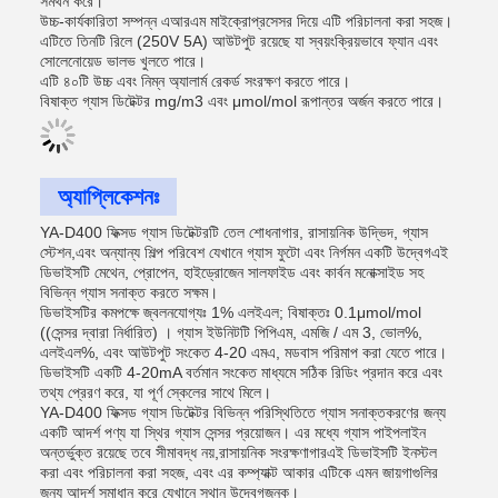
সমর্থন করে।
উচ্চ-কার্যকারিতা সম্পন্ন এআরএম মাইক্রোপ্রসেসর দিয়ে এটি পরিচালনা করা সহজ।
এটিতে তিনটি রিলে (250V 5A) আউটপুট রয়েছে যা স্বয়ংক্রিয়ভাবে ফ্যান এবং
সোলেনোয়েড ভালভ খুলতে পারে।
এটি ৪০টি উচ্চ এবং নিম্ন অ্যালার্ম রেকর্ড সংরক্ষণ করতে পারে।
বিষাক্ত গ্যাস ডিটেক্টর mg/m3 এবং μmol/mol রূপান্তর অর্জন করতে পারে।
অ্যাপ্লিকেশনঃ
YA-D400 ফিক্সড গ্যাস ডিটেক্টরটি তেল শোধনাগার, রাসায়নিক উদ্ভিদ, গ্যাস
স্টেশন,এবং অন্যান্য শিল্প পরিবেশ যেখানে গ্যাস ফুটো এবং নির্গমন একটি উদ্বেগএই
ডিভাইসটি মেথেন, প্রোপেন, হাইড্রোজেন সালফাইড এবং কার্বন মনোক্সাইড সহ
বিভিন্ন গ্যাস সনাক্ত করতে সক্ষম।
ডিভাইসটির কমপক্ষে জ্বলনযোগ্যঃ 1% এলইএল; বিষাক্তঃ 0.1μmol/mol
((সেন্সর দ্বারা নির্ধারিত) । গ্যাস ইউনিটটি পিপিএম, এমজি / এম 3, ভোল%,
এলইএল%, এবং আউটপুট সংকেত 4-20 এমএ, মডবাস পরিমাপ করা যেতে পারে।
ডিভাইসটি একটি 4-20mA বর্তমান সংকেত মাধ্যমে সঠিক রিডিং প্রদান করে এবং
তথ্য প্রেরণ করে, যা পূর্ণ স্কেলের সাথে মিলে।
YA-D400 ফিক্সড গ্যাস ডিটেক্টর বিভিন্ন পরিস্থিতিতে গ্যাস সনাক্তকরণের জন্য
একটি আদর্শ পণ্য যা স্থির গ্যাস সেন্সর প্রয়োজন। এর মধ্যে গ্যাস পাইপলাইন
অন্তর্ভুক্ত রয়েছে তবে সীমাবদ্ধ নয়,রাসায়নিক সংরক্ষণাগারএই ডিভাইসটি ইনস্টল
করা এবং পরিচালনা করা সহজ, এবং এর কম্প্যাক্ট আকার এটিকে এমন জায়গাগুলির
জন্য আদর্শ সমাধান করে যেখানে স্থান উদ্বেগজনক।