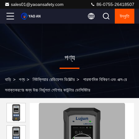
sales01@yaoansafety.com
86-0755-26418507
উদ্ধৃতি
পণ্য
বাড়ি
>
পণ্য
>
নিউক্লিয়ার রেডিয়েশন ডিটেক্টর
>
পারমাণবিক বিকিরণ এবং এক্স-রে
সনাক্তকরণের জন্য উচ্চ নির্ভুলতা গেইগার কাউন্টার ডোসিমিটার