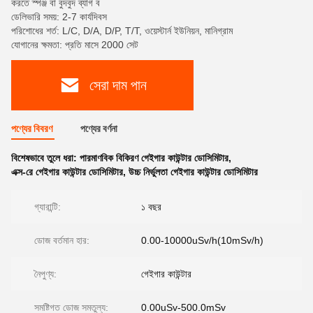
করতে স্পঞ্জ বা বুদবুদ ব্যাগ ব
ডেলিভারি সময়: 2-7 কার্যদিবস
পরিশোধের শর্ত: L/C, D/A, D/P, T/T, ওয়েস্টার্ন ইউনিয়ন, মানিগ্রাম
যোগানের ক্ষমতা: প্রতি মাসে 2000 সেট
সেরা দাম পান
পণ্যের বিবরণ
পণ্যের বর্ণনা
বিশেষভাবে তুলে ধরা:
পারমাণবিক বিকিরণ গেইগার কাউন্টার ডোসিমিটার
,
এক্স-রে গেইগার কাউন্টার ডোসিমিটার
,
উচ্চ নির্ভুলতা গেইগার কাউন্টার ডোসিমিটার
গ্যারান্টি:
১ বছর
ডোজ বর্তমান হার:
0.00-10000uSv/h(10mSv/h)
নৈপুণ্য:
গেইগার কাউন্টার
সমষ্টিগত ডোজ সমতুল্য:
0.00uSv-500.0mSv