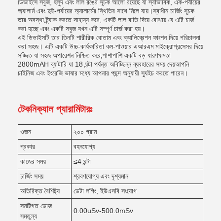
ডিভাইসে সবুজ, হলুদ এবং লাল রঙের সূচক আলো রয়েছে যা স্বাভাবিক, এক-পর্যায়ের
অ্যালার্ম এবং দুই-পর্যায়ের অ্যালার্মের স্থিতির সাথে মিলে যায়।স্বাধীন চার্জিং সূচক
তার অবস্থা ট্র্যাক করতে সাহায্য করে, একটি লাল বাতি দিয়ে বোঝায় যে এটি চার্জ
করা হচ্ছে এবং একটি সবুজ যখন এটি সম্পূর্ণ চার্জ করা হয়।
এই ডিভাইসটি তার তিনটি শারীরিক বোতাম এবং ক্যালিব্রেশন ফাংশন দিয়ে পরিচালনা
করা সহজ। এটি একটি উচ্চ-কার্যকারিতা কম-পাওয়ার এআরএম মাইক্রোপ্রসেসর দিয়ে
সজ্জিত যা সহজ অপারেশন নিশ্চিত করে,পাশাপাশি একটি বড় ধারণক্ষমতা
2800mAH ব্যাটারি যা 18 ঘন্টা পর্যন্ত অবিচ্ছিন্ন ব্যবহারের সময় দেয়আপনি
চাইনিজ এবং ইংরেজি ভাষার মধ্যে আপনার পছন্দ অনুযায়ী স্যুইচ করতে পারেন।
টেকনিক্যাল প্যারামিটারঃ
ওজন
২০০ গ্রাম
প্রকার
বহনযোগ্য
কাজের সময়
≤4 ঘন্টা
চার্জিং সময়
শ্রবণযোগ্য এবং দৃশ্যমান
অতিরিক্ত বৈশিষ্ট্য
ডেটা লগিং, ইউএসবি সংযোগ
সমষ্টিগত ডোজ
0.00uSv-500.0mSv
সমতুল্য