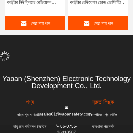
কাউন্টার নিউক্লিয়ার রেডিয়েশন
কাউন্টার রেডিয়েশন ডোজ ডোসিমিটার
ডিটেক্টর
নিউক্লিয়ার রেডিয়েশন ডিটেক্টর এক্স
বিটা গামা রে জন্য রেডিয়েশন সার্ভে
সেরা দাম পান
সেরা দাম পান
মিটার
Yaoan (Shenzhen) Electronic Technology
Development Co., Ltd.
পণ্য
দ্রুত লিঙ্ক
sales01@yaoansafety.com
দাহ্য গ্যাস ডিটেক্টর
কোম্পানির প্রোফাইল
86-0755-
বায়ু মান পর্যবেক্ষণ সিস্টেম
কারখানা পরিদর্শন
26418507