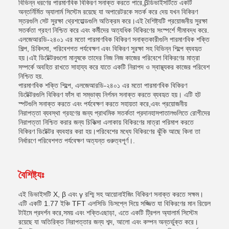
বিভিন্ন ধরণের পারমাণবিক বিকিরণ সনাক্ত করতে পারে,βডিভাইসটিতে একটি
অন্তর্নির্মিত অ্যালার্ম সিস্টেম রয়েছে যা অপারেটরকে সতর্ক করে দেয় যখন বিকিরণ
স্তরগুলি সেট সুরক্ষা থ্রেশহোল্ডগুলি অতিক্রম করে।এই বৈশিষ্ট্যটি প্রয়োজনীয় সুরক্ষা
সতর্কতা গ্রহণ নিশ্চিত করে এবং কর্মীদের অত্যধিক বিকিরণের সংস্পর্শে সীমাবদ্ধ করে.
এলজেআরডি-২৪০১ এর মতো পারমাণবিক বিকিরণ সনাক্তকারীগুলি পারমাণবিক শক্তি
শিল্প, চিকিৎসা, পরিবেশগত পর্যবেক্ষণ এবং বিকিরণ সুরক্ষা সহ বিভিন্ন শিল্পে ব্যবহৃত
হয়।এই ডিটেক্টরগুলো মানুষকে তাদের নিজ নিজ কাজের পরিবেশে বিকিরণের মাত্রা
সম্পর্কে অবহিত রাখতে সাহায্য করে যাতে একটি নিরাপদ ও স্বাস্থ্যকর কাজের পরিবেশ
নিশ্চিত হয়.
পারমাণবিক শক্তি শিল্পে, এলজেআরডি-২৪০১ এর মতো পারমাণবিক বিকিরণ
ডিটেক্টরগুলি বিকিরণ ফাঁস বা সম্ভাব্য নির্গমন সনাক্ত করতে ব্যবহৃত হয়। এটি হট
স্পটগুলি সনাক্ত করতে এবং পর্যবেক্ষণ করতে সহায়তা করে,এবং প্রয়োজনীয়
নিরাপত্তা ব্যবস্থা গ্রহণের জন্য প্রাথমিক সতর্কতা প্রদানহাসপাতালগুলিতে রোগীদের
নিরাপত্তা নিশ্চিত করার জন্য চিকিত্সা এলাকায় বিকিরণের মাত্রা পরিমাপ করতে
বিকিরণ ডিটেক্টর ব্যবহার করা হয়।পরিবেশের মধ্যে বিকিরণের ঝুঁকি আছে কিনা তা
নির্ধারণে পরিবেশগত পর্যবেক্ষণ অত্যন্ত গুরুত্বপূর্ণ।.
বৈশিষ্ট্যঃ
এই ডিভাইসটি X, β এবং γ রশ্মি সহ আয়োনাইজিং বিকিরণ সনাক্ত করতে সক্ষম।
এটি একটি 1.77 ইঞ্চি TFT এলসিডি ডিসপ্লে দিয়ে সজ্জিত যা বিকিরণের মান রিয়েল
টাইমে প্রদর্শন করে,সময় এবং শক্তিএছাড়া, এতে একটি ট্রিপল অ্যালার্ম সিস্টেম
রয়েছে যা অতিরিক্ত নিরাপত্তার জন্য শব্দ, আলো এবং কম্পন অন্তর্ভুক্ত করে।