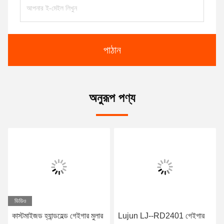
পাঠান
অনুরূপ পণ্য
ভিডিও
কাস্টমাইজড হ্যান্ডহেল্ড গেইগার মুলার
Lujun LJ--RD2401 গেইগার