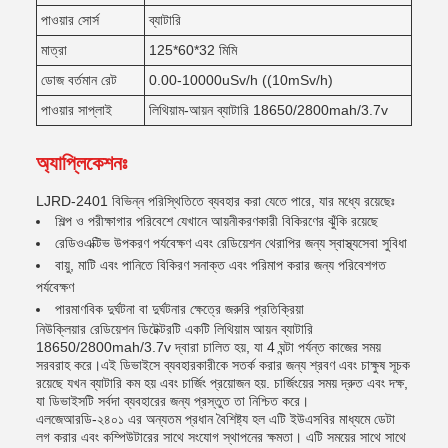
পাওয়ার সোর্স
ব্যাটারি
মাত্রা
125*60*32 মিমি
ডোজ বর্তমান রেট
0.00-10000uSv/h ((10mSv/h)
পাওয়ার সাপ্লাই
লিথিয়াম-আয়ন ব্যাটারি 18650/2800mah/3.7v
অ্যাপ্লিকেশনঃ
LJRD-2401 বিভিন্ন পরিস্থিতিতে ব্যবহার করা যেতে পারে, যার মধ্যে রয়েছেঃ
শিল্প ও পরীক্ষাগার পরিবেশে যেখানে আয়নীকরণকারী বিকিরণের ঝুঁকি রয়েছে
রেডিওএক্টিভ উপকরণ পর্যবেক্ষণ এবং রেডিয়েশন থেরাপির জন্য স্বাস্থ্যসেবা সুবিধা
বায়ু, মাটি এবং পানিতে বিকিরণ সনাক্ত এবং পরিমাপ করার জন্য পরিবেশগত
পর্যবেক্ষণ
পারমাণবিক দুর্ঘটনা বা দুর্ঘটনার ক্ষেত্রে জরুরি প্রতিক্রিয়া
নিউক্লিয়ার রেডিয়েশন ডিটেক্টরটি একটি লিথিয়াম আয়ন ব্যাটারি
18650/2800mah/3.7v দ্বারা চালিত হয়, যা 4 ঘন্টা পর্যন্ত কাজের সময়
সরবরাহ করে।এই ডিভাইসে ব্যবহারকারীকে সতর্ক করার জন্য শ্রবণ এবং চাক্ষুষ সূচক
রয়েছে যখন ব্যাটারি কম হয় এবং চার্জিং প্রয়োজন হয়. চার্জিংয়ের সময় দ্রুত এবং দক্ষ,
যা ডিভাইসটি সর্বদা ব্যবহারের জন্য প্রস্তুত তা নিশ্চিত করে।
এলজেআরডি-২৪০১ এর অন্যতম প্রধান বৈশিষ্ট্য হল এটি ইউএসবির মাধ্যমে ডেটা
লগ করার এবং কম্পিউটারের সাথে সংযোগ স্থাপনের ক্ষমতা। এটি সময়ের সাথে সাথে