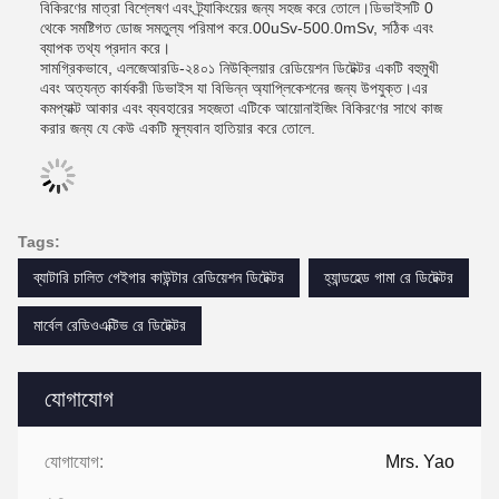
বিকিরণের মাত্রা বিশ্লেষণ এবং ট্র্যাকিংয়ের জন্য সহজ করে তোলে।ডিভাইসটি 0
থেকে সমষ্টিগত ডোজ সমতুল্য পরিমাপ করে.00uSv-500.0mSv, সঠিক এবং
ব্যাপক তথ্য প্রদান করে।
সামগ্রিকভাবে, এলজেআরডি-২৪০১ নিউক্লিয়ার রেডিয়েশন ডিটেক্টর একটি বহুমুখী
এবং অত্যন্ত কার্যকরী ডিভাইস যা বিভিন্ন অ্যাপ্লিকেশনের জন্য উপযুক্ত।এর
কমপ্যাক্ট আকার এবং ব্যবহারের সহজতা এটিকে আয়োনাইজিং বিকিরণের সাথে কাজ
করার জন্য যে কেউ একটি মূল্যবান হাতিয়ার করে তোলে.
Tags:
ব্যাটারি চালিত গেইগার কাউন্টার রেডিয়েশন ডিটেক্টর
হ্যান্ডহেল্ড গামা রে ডিটেক্টর
মার্বেল রেডিওএক্টিভ রে ডিটেক্টর
যোগাযোগ
যোগাযোগ:
Mrs. Yao