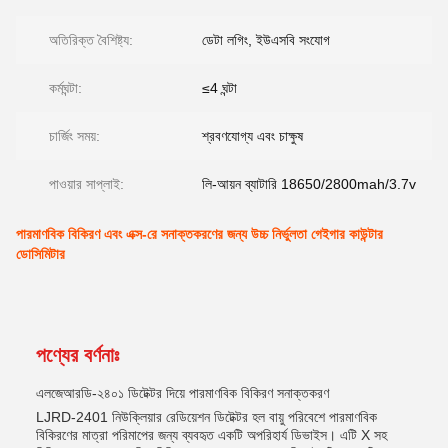
অতিরিক্ত বৈশিষ্ট্য:
ডেটা লগিং, ইউএসবি সংযোগ
কর্মঘন্টা:
≤4 ঘন্টা
চার্জিং সময়:
শ্রবণযোগ্য এবং চাক্ষুষ
পাওয়ার সাপ্লাই:
লি-আয়ন ব্যাটারি 18650/2800mah/3.7v
পারমাণবিক বিকিরণ এবং এক্স-রে সনাক্তকরণের জন্য উচ্চ নির্ভুলতা গেইগার কাউন্টার
ডোসিমিটার
পণ্যের বর্ণনাঃ
এলজেআরডি-২৪০১ ডিটেক্টর দিয়ে পারমাণবিক বিকিরণ সনাক্তকরণ
LJRD-2401 নিউক্লিয়ার রেডিয়েশন ডিটেক্টর হল বায়ু পরিবেশে পারমাণবিক
বিকিরণের মাত্রা পরিমাপের জন্য ব্যবহৃত একটি অপরিহার্য ডিভাইস। এটি Χ সহ