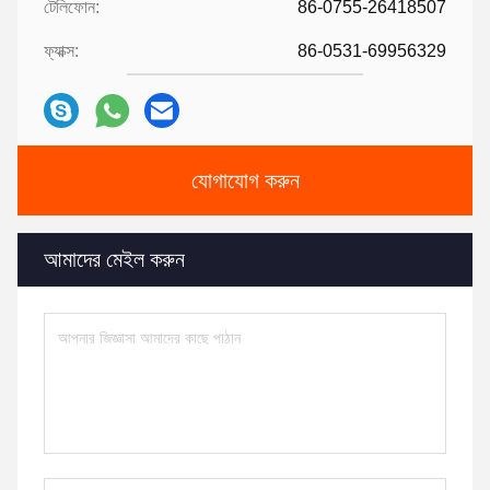
টেলিফোন:
86-0755-26418507
ফ্যাক্স:
86-0531-69956329
যোগাযোগ করুন
আমাদের মেইল ​​করুন