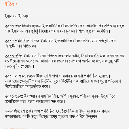
ইতিহাস
ইয়াওয়ান ইতিহাস
২০০৭ শুরু
: জিনান জুনশুন ইলেকট্রনিক টেকনোলজি কোং লিমিটেড প্রতিষ্ঠিত হয়েছিল
এবং ইয়াওয়ান এর পূর্বসূরি হিসাবে গ্যাস সনাক্তকরণ শিল্পে প্রবেশ করেছিল।
২০১৪ প্রতিষ্ঠিত
: শানডং ইয়াওয়ান ইলেকট্রনিক টেকনোলজি ডেভেলপমেন্ট কোং
লিমিটেড প্রতিষ্ঠিত হয়।
২০১৬ বৃদ্ধি
: ইয়াওয়ান চীনের পিপলস লিবারেশন আর্মি, সিআরআরসি এবং অন্যান্য বড়
বড় উদ্যোগের ৯৬০১তম কারখানার দরপত্রের যোগ্যতা অর্জন করেছে এবং ব্র্যান্ডটি
দ্রুত বৃদ্ধি পেয়েছে।
২০১৮ সম্প্রসারণঃ
১০ টিরও বেশি শাখা ও সহায়ক সংস্থা প্রতিষ্ঠিত হয়েছে।
ব্যবসায়ের ক্ষেত্রটি গ্যাস ডিটেক্টর, ধুলো ডিটেক্টর এবং পালিয়ে যাওয়া ধুলো পর্যবেক্ষণ
সিস্টেমগুলিকে অন্তর্ভুক্ত করে।
২০২১ গ্রুপ
: ইয়াওয়ান রাসায়নিক শিল্প, অগ্নি সুরক্ষা, পরিবেশ সুরক্ষা ইত্যাদিতে
মনোনিবেশ করে গ্রুপ অপারেশন শুরু করে।
শেনঝেন শাখা প্রতিষ্ঠিত হয়, বৈদেশিক বাণিজ্য ব্যবসায়ের বাজার
২০২৩ লিপ
:
সম্প্রসারণ; একটি নতুন বিশ্বের মধ্যে প্রবেশ লাফ এগিয়ে উন্নয়ন।