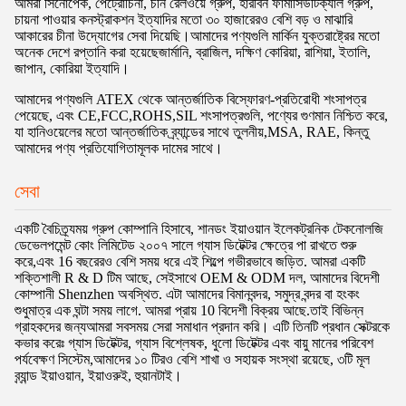
আমরা সিনোপেক, পেট্রোচিনা, চীন রেলওয়ে গ্রুপ, হারবিন ফার্মাসিউটিক্যাল গ্রুপ,
চায়না পাওয়ার কনস্ট্রাকশন ইত্যাদির মতো ৩০ হাজারেরও বেশি বড় ও মাঝারি
আকারের চীনা উদ্যোগের সেবা দিয়েছি।আমাদের পণ্যগুলি মার্কিন যুক্তরাষ্ট্রের মতো
অনেক দেশে রপ্তানি করা হয়েছেজার্মানি, ব্রাজিল, দক্ষিণ কোরিয়া, রাশিয়া, ইতালি,
জাপান, কোরিয়া ইত্যাদি।
আমাদের পণ্যগুলি ATEX থেকে আন্তর্জাতিক বিস্ফোরণ-প্রতিরোধী শংসাপত্র
পেয়েছে, এবং CE,FCC,ROHS,SIL শংসাপত্রগুলি, পণ্যের গুণমান নিশ্চিত করে,
যা হানিওয়েলের মতো আন্তর্জাতিক ব্র্যান্ডের সাথে তুলনীয়,MSA, RAE, কিন্তু
আমাদের পণ্য প্রতিযোগিতামূলক দামের সাথে।
সেবা
একটি বৈচিত্র্যময় গ্রুপ কোম্পানি হিসাবে, শানডং ইয়াওয়ান ইলেকট্রনিক টেকনোলজি
ডেভেলপমেন্ট কোং লিমিটেড ২০০৭ সালে গ্যাস ডিটেক্টর ক্ষেত্রে পা রাখতে শুরু
করে,এবং 16 বছরেরও বেশি সময় ধরে এই শিল্পে গভীরভাবে জড়িত. আমরা একটি
শক্তিশালী R & D টিম আছে, সেইসাথে OEM & ODM দল, আমাদের বিদেশী
কোম্পানী Shenzhen অবস্থিত. এটা আমাদের বিমানবন্দর, সমুদ্র বন্দর বা হংকং
শুধুমাত্র এক ঘন্টা সময় লাগে. আমরা প্রায় 10 বিদেশী বিক্রয় আছে.তাই বিভিন্ন
গ্রাহকদের জন্যআমরা সবসময় সেরা সমাধান প্রদান করি। এটি তিনটি প্রধান সেক্টরকে
কভার করেঃ গ্যাস ডিটেক্টর, গ্যাস বিশ্লেষক, ধুলো ডিটেক্টর এবং বায়ু মানের পরিবেশ
পর্যবেক্ষণ সিস্টেম,আমাদের ১০ টিরও বেশি শাখা ও সহায়ক সংস্থা রয়েছে, ৩টি মূল
ব্র্যান্ড ইয়াওয়ান, ইয়াওরুই, হুয়ানটাই।