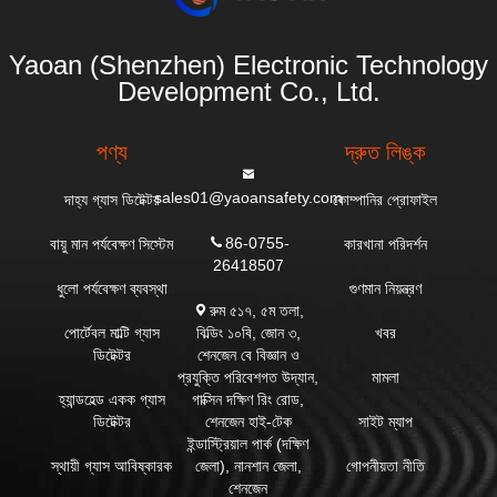
Yaoan (Shenzhen) Electronic Technology
Development Co., Ltd.
পণ্য
দ্রুত লিঙ্ক
sales01@yaoansafety.com
দাহ্য গ্যাস ডিটেক্টর
কোম্পানির প্রোফাইল
86-0755-
বায়ু মান পর্যবেক্ষণ সিস্টেম
কারখানা পরিদর্শন
26418507
ধুলো পর্যবেক্ষণ ব্যবস্থা
গুণমান নিয়ন্ত্রণ
রুম ৫১৭, ৫ম তলা,
বিল্ডিং ১০বি, জোন ৩,
পোর্টেবল মাল্টি গ্যাস
খবর
শেনজেন বে বিজ্ঞান ও
ডিটেক্টর
প্রযুক্তি পরিবেশগত উদ্যান,
মামলা
গাক্সিন দক্ষিণ রিং রোড,
হ্যান্ডহেল্ড একক গ্যাস
শেনজেন হাই-টেক
ডিটেক্টর
সাইট ম্যাপ
ইন্ডাস্ট্রিয়াল পার্ক (দক্ষিণ
জেলা), নানশান জেলা,
স্থায়ী গ্যাস আবিষ্কারক
গোপনীয়তা নীতি
শেনজেন