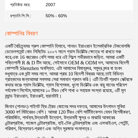
প্রতিষ্ঠার বছর:
2007
রপ্তানি পি.সি.:
50% - 60%
কোম্পানির বিবরণ
একটি বৈচিত্র্যময় গ্রুপ কোম্পানি হিসাবে, শানডং ইয়াওয়ান ইলেকট্রনিক টেকনোলজি
ডেভেলপমেন্ট কোং লিমিটেড ২০০৭ সালে গ্যাস ডিটেক্টর ক্ষেত্রে পা রাখতে শুরু
করে,এবং 16 বছরেরও বেশি সময় ধরে এই শিল্পে গভীরভাবে জড়িত. আমরা একটি
শক্তিশালী R & D টিম আছে, সেইসাথে OEM & ODM দল, আমাদের বিদেশী
কোম্পানী Shenzhen অবস্থিত. এটা আমাদের বিমানবন্দর, সমুদ্র বন্দর বা হংকং
শুধুমাত্র এক ঘন্টা সময় লাগে. আমরা প্রায় 10 বিদেশী বিক্রয় আছে.তাই বিভিন্ন
গ্রাহকদের জন্যআমরা সবসময় সেরা সমাধান প্রদান করি। এটি তিনটি প্রধান সেক্টরকে
কভার করেঃ গ্যাস ডিটেক্টর, গ্যাস বিশ্লেষক, ধুলো ডিটেক্টর এবং বায়ু মানের পরিবেশ
পর্যবেক্ষণ সিস্টেম,আমাদের ১০ টিরও বেশি শাখা ও সহায়ক সংস্থা রয়েছে, ৩টি মূল
ব্র্যান্ড ইয়াওয়ান, ইয়াওরুই, হুয়ানটাই।
জিনান (শানডং) পাইলট ফ্রি ট্রেড জোনের সদর দফতর, আমাদের উৎপাদন সুবিধা
3000 বর্গ মিটারেরও বেশি। আমরা 120 টিরও বেশি সার্টিফিকেশন যেমন বিশেষীকরণ,
পরিমার্জিত, পার্থক্য,উদ্ভাবনী উদ্যোগ, উদ্ভাবনী ক্ষুদ্র ও মাঝারি আকারের
এন্টারপ্রাইজ, গাজেল এন্টারপ্রাইজ, হাই-টেক এন্টারপ্রাইজ এবং এসআইএল, পেটেন্ট,
পরিমাপ, বিস্ফোরণ-প্রমাণ এবং অগ্নি সুরক্ষার শংসাপত্র।