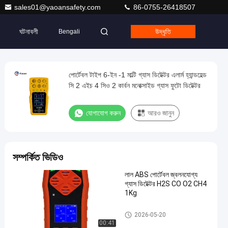
sales01@yaoansafety.com
86-0755-26418507
ঘটনাবলী
উদ্ধৃতি
Bengali
পোর্টেবল টাইপ 6-ইন -1 মাল্টি গ্যাস ডিটেক্টর এলার্ম হ্যান্ডহেল্ড
সি 2 এইচ 4 সিও 2 কার্বন মনোক্সাইড গ্যাস ফুটো ডিটেক্টর
যোগাযোগ করুন
আরও জানুন
সম্পর্কিত ভিডিও
লাল ABS পোর্টেবল জ্বলনযোগ্য
গ্যাস ডিটেক্টর H2S CO O2 CH4
1Kg
পোর্টেবল মাল্টি গ্যাস ডিটেক্টর
2026-05-20
00:41