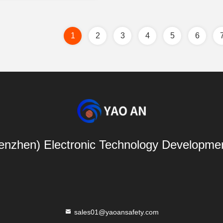
1
2
3
4
5
6
nzhen) Electronic Technology Developmen
sales01@yaoansafety.com