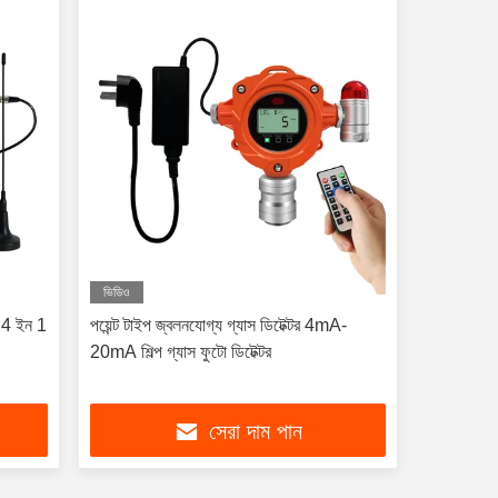
ভিডিও
ইস 4 ইন 1
পয়েন্ট টাইপ জ্বলনযোগ্য গ্যাস ডিটেক্টর 4mA-
20mA শিল্প গ্যাস ফুটো ডিটেক্টর
সেরা দাম পান