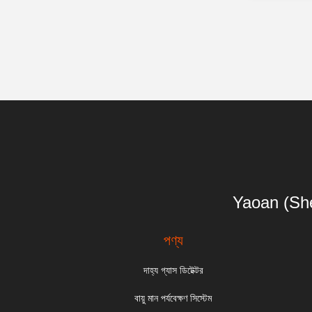
Yaoan (She
পণ্য
দাহ্য গ্যাস ডিটেক্টর
বায়ু মান পর্যবেক্ষণ সিস্টেম