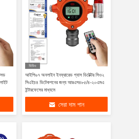
ভিডিও
ক্সড
আইপি৬৭ অনলাইন ইনফ্রারেড গ্যাস ডিটেক্টর সিও২
 লাইট
সিএইচ৪ ডিটেকশনের জন্য আরএস৪৮৫/৪-২০এমএ
ইন্টারফেসের মাধ্যমে
সেরা দাম পান