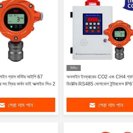
ভিডিও
অনলাইন গ্যাস মনিটর আইপি 67
অনলাইন ইনফ্রারেড CO2 এবং CH4 গ্যা
র সহ স্থির কার্বন ডাই অক্সাইড সিও 2
ডিটেক্টর RS485 যোগাযোগ ইন্টারফেস IP
সেরা দাম পান
সেরা দাম পান