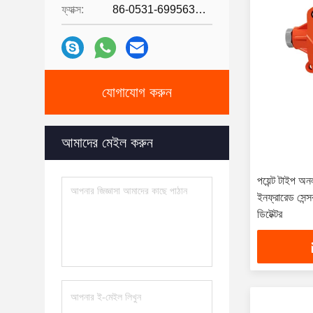
ফ্যাক্স:
86-0531-69956329
যোগাযোগ করুন
আমাদের মেইল ​​করুন
পয়েন্ট টাইপ 
ইনফ্রারেড সেন্স
ডিটেক্টর