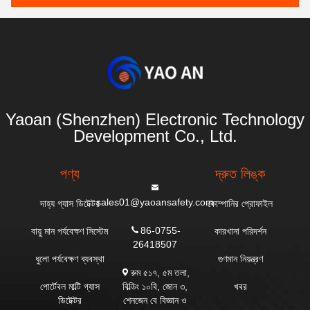
Yaoan (Shenzhen) Electronic Technology
Development Co., Ltd.
পণ্য
দ্রুত লিঙ্ক
sales01@yaoansafety.com
দাহ্য গ্যাস ডিটেক্টর
কোম্পানির প্রোফাইল
86-0755-
বায়ু মান পর্যবেক্ষণ সিস্টেম
কারখানা পরিদর্শন
26418507
ধুলো পর্যবেক্ষণ ব্যবস্থা
গুণমান নিয়ন্ত্রণ
রুম ৫১৭, ৫ম তলা,
বিল্ডিং ১০বি, জোন ৩,
পোর্টেবল মাল্টি গ্যাস
খবর
শেনজেন বে বিজ্ঞান ও
ডিটেক্টর