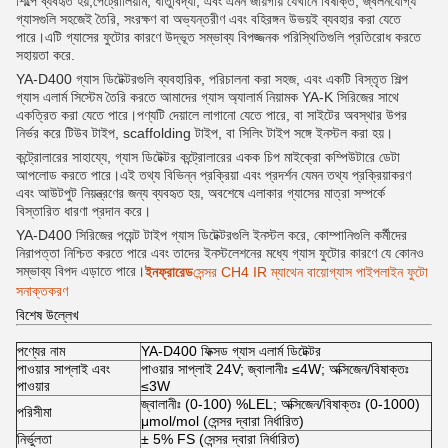
শিল্পে ব্যবহৃত হয়,পেট্রোলিয়াম, ধাতুবিদ্যা, এবং এমন জায়গায় যেখানে বিষাক্ত, জ্বলনযোগ্য
গ্যাসগুলি সহজেই তৈরি, সংরক্ষণ বা অভ্যন্তরীণ এবং বহিরঙ্গন উভয়ই ব্যবহার করা যেতে
পারে।এটি গ্যাসের ফুটোর কারণে উদ্ভূত সম্ভাব্য বিপজ্জনক পরিস্থিতিগুলি প্রতিরোধ করতে
সহায়তা করে.
YA-D400 গ্যাস ডিটেক্টরগুলি ব্যবহারিক, পরিচালনা করা সহজ, এবং একটি বিস্তৃত শিল্প
গ্যাস এলার্ম সিস্টেম তৈরি করতে আমাদের গ্যাস অ্যালার্ম নিয়ামক YA-K সিরিজের সাথে
একত্রিত করা যেতে পারে।পণ্যটি দেয়ালে লাগানো যেতে পারে, বা সাইটের অবস্থার উপর
নির্ভর করে টিউব টাইপ, scaffolding টাইপ, বা সিলিং টাইপ সঙ্গে ইনস্টল করা হয়।
কন্ট্রোলারের সাহায্যে, গ্যাস ডিটেক্টর কন্ট্রোলারের একক চিপ মাইক্রো কম্পিউটারে ডেটা
আপলোড করতে পারে।এই তথ্য বিভিন্ন প্রক্রিয়া এবং প্রদর্শন যেমন তথ্য প্রক্রিয়াকরণ
এবং আউটপুট নিয়ন্ত্রণের জন্য ব্যবহৃত হয়, অবশেষে এলাকার গ্যাসের মাত্রা সম্পর্কে
বিস্তারিত ধারণা প্রদান করে।
YA-D400 সিরিজের পয়েন্ট টাইপ গ্যাস ডিটেক্টরগুলি ইনস্টল করে, কোম্পানিগুলি কর্মীদের
নিরাপত্তা নিশ্চিত করতে পারে এবং তাদের ইনস্টলেশনের মধ্যে গ্যাস ফুটোর কারণে যে কোনও
সম্ভাব্য বিপদ এড়াতে পারে।
ইনফ্রারেড
সেন্সর CH4 IR ম্যাথেন বায়োগ্যাস পাইপলাইন ফুটো
সনাক্তকরণ
বিশেষ উল্লেখ
পণ্যের নাম
YA-D400 ফিক্সড গ্যাস এলার্ম ডিটেক্টর
পাওয়ার সাপ্লাই এবং
পাওয়ার সাপ্লাই 24V; জ্বালানীঃ ≤4W; অক্সিজেন/বিষাক্তঃ
পাওয়ার
≤3W
জ্বালানীঃ (0-100) %LEL; অক্সিজেন/বিষাক্তঃ (0-1000)
পরিসীমা
μmol/mol (সেন্সর দ্বারা নির্ধারিত)
নির্ভুলতা
± 5% FS (সেন্সর দ্বারা নির্ধারিত)