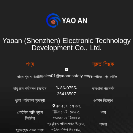
Yaoan (Shenzhen) Electronic Technology
Development Co., Ltd.
পণ্য
দ্রুত লিঙ্ক
sales01@yaoansafety.com
দাহ্য গ্যাস ডিটেক্টর
কোম্পানির প্রোফাইল
86-0755-
বায়ু মান পর্যবেক্ষণ সিস্টেম
কারখানা পরিদর্শন
26418507
ধুলো পর্যবেক্ষণ ব্যবস্থা
গুণমান নিয়ন্ত্রণ
রুম ৫১৭, ৫ম তলা,
বিল্ডিং ১০বি, জোন ৩,
পোর্টেবল মাল্টি গ্যাস
খবর
শেনজেন বে বিজ্ঞান ও
ডিটেক্টর
প্রযুক্তি পরিবেশগত উদ্যান,
মামলা
গাক্সিন দক্ষিণ রিং রোড,
হ্যান্ডহেল্ড একক গ্যাস