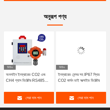
অনুরূপ পণ্য
ভিডিও
ভিডিও
অনলাইন ইনফ্রারেড CO2 এবং
ইনফ্রারেড সেন্সর সহ IP67 স্থির
CH4 গ্যাস ডিটেক্টর RS485
CO2 কার্বন ডাই অক্সাইড ডিটেক্টর
যোগাযোগ ইন্টারফেস IP67
সেরা দাম পান
সেরা দাম পান