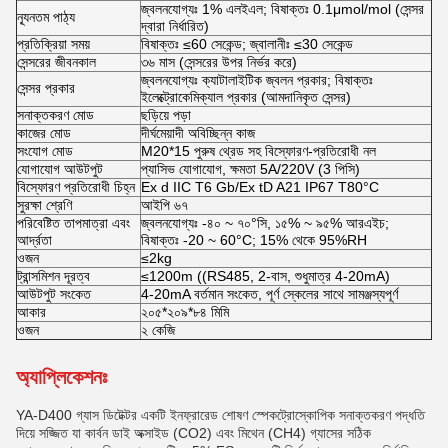
জ্বলনযোগ্যঃ 1% এলইএল; বিষাক্তঃ 0.1μmol/mol (সেন্সর
ন্যূনতম পাঠ্য
দ্বারা নির্ধারিত)
প্রতিক্রিয়া সময়
বিষাক্তঃ ≤60 সেকেন্ড; জ্বালানীঃ ≤30 সেকেন্ড
সেন্সরের জীবনকাল
৩৬ মাস (সেন্সরের উপর নির্ভর করে)
জ্বলনযোগ্যঃ ক্যাটালাইটিক জ্বলন প্রকার; বিষাক্তঃ
সেন্সর প্রকার
ইলেক্ট্রোকেমিক্যাল প্রকার (আমদানিকৃত সেন্সর)
সনাক্তকরণ মোড
ছড়িয়ে পড়া
কাজের মোড
দীর্ঘমেয়াদী অবিচ্ছিন্ন কাজ
সংযোগ মোড
M20*15 পুরুষ থ্রেড সহ বিস্ফোরণ-প্রতিরোধী নল
যোগাযোগ আউটপুট
প্যাসিভ যোগাযোগ, ক্ষমতা 5A/220V (3 পিসি)
বিস্ফোরণ প্রতিরোধী চিহ্ন
Ex d IIC T6 Gb/Ex tD A21 IP67 T80°C
সুরক্ষা শ্রেণি
আইপি ৬৭
পরিবেষ্টিত তাপমাত্রা এবং
জ্বলনযোগ্যঃ -৪০ ~ ৭০°সি, ১৫% ~ ৯৫% আরএইচ;
আর্দ্রতা
বিষাক্তঃ -20 ~ 60°C; 15% থেকে 95%RH
ওজন
≤2kg
ট্রান্সমিশন দূরত্ব
≤1200m ((RS485, 2-বাস, শুধুমাত্র 4-20mA)
আউটপুট সংকেত
4-20mA বর্তমান সংকেত, পূর্ণ স্কেলের সাথে সামঞ্জস্যপূর্ণ
আকার
২০৫*২০৯*৮৪ মিমি
ওজন
২ কেজি
অ্যাপ্লিকেশনঃ
YA-D400 গ্যাস ডিটেক্টর একটি ইনফ্রারেড শোষণ স্পেকট্রোস্কোপিক সনাক্তকরণ পদ্ধতি
দিয়ে সজ্জিত যা কার্বন ডাই অক্সাইড (CO2) এবং মিথেন (CH4) গ্যাসের সঠিক