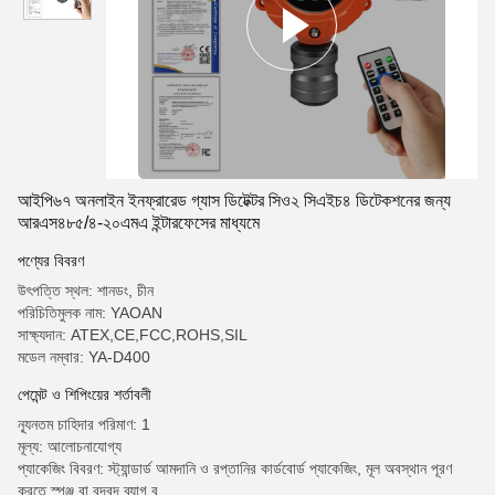
আইপি৬৭ অনলাইন ইনফ্রারেড গ্যাস ডিটেক্টর সিও২ সিএইচ৪ ডিটেকশনের জন্য
আরএস৪৮৫/৪-২০এমএ ইন্টারফেসের মাধ্যমে
পণ্যের বিবরণ
উৎপত্তি স্থল: শানডং, চীন
পরিচিতিমুলক নাম: YAOAN
সাক্ষ্যদান: ATEX,CE,FCC,ROHS,SIL
মডেল নম্বার: YA-D400
পেমেন্ট ও শিপিংয়ের শর্তাবলী
ন্যূনতম চাহিদার পরিমাণ: 1
মূল্য: আলোচনাযোগ্য
প্যাকেজিং বিবরণ: স্ট্যান্ডার্ড আমদানি ও রপ্তানির কার্ডবোর্ড প্যাকেজিং, মূল অবস্থান পূরণ
করতে স্পঞ্জ বা বুদবুদ ব্যাগ ব