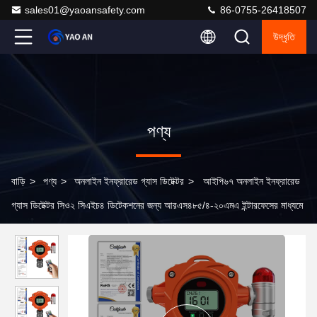
sales01@yaoansafety.com
86-0755-26418507
উদ্ধৃতি
পণ্য
বাড়ি
>
পণ্য
>
অনলাইন ইনফ্রারেড গ্যাস ডিটেক্টর
>
আইপি৬৭ অনলাইন ইনফ্রারেড
গ্যাস ডিটেক্টর সিও২ সিএইচ৪ ডিটেকশনের জন্য আরএস৪৮৫/৪-২০এমএ ইন্টারফেসের মাধ্যমে