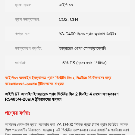
সুরক্ষা স্তর:
আইপি ৬৭
গ্যাস সনাক্তকরণ:
CO2, CH4
পণ্যের নাম:
YA-D400 ফিক্সড গ্যাস অ্যালার্ম ডিটেক্টর
সনাক্তকরণ পদ্ধতি:
ইনফ্রারেড শোষণ স্পেকট্রোস্কোপি
যথার্থতা:
± 5% FS (সেন্সর দ্বারা নির্ধারিত)
আইপি৬৭ অনলাইন ইনফ্রারেড গ্যাস ডিটেক্টর সিও২ সিএইচ৪ ডিটেকশনের জন্য
আরএস৪৮৫/৪-২০এমএ ইন্টারফেসের মাধ্যমে
আইপি 67 অনলাইন ইনফ্রারেড গ্যাস ডিটেক্টর সিও 2 সিএইচ 4 মেথেন সনাক্তকরণ
RS485/4-20mA ইন্টারফেসের মাধ্যমে
পণ্যের বর্ণনাঃ
আমাদের কোম্পানি দ্বারা সরবরাহ করা YA-D400 সিরিজ পয়েন্ট টাইপ গ্যাস ডিটেক্টর অনেক
শিল্পে প্রয়োজনীয় নিরাপত্তা সরঞ্জাম। এই ডিটেক্টর ব্যাপকভাবে যেমন রাসায়নিক প্রক্রিয়াকরণ