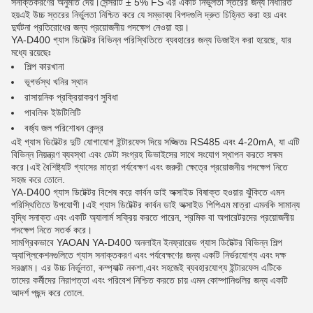
সনাক্তকরণের অনুমতি দেয়।সেন্সরটি ± 5% FS এর একটি নির্ভুলতা স্তরের জন্য নির্ধারিত
হয়এই উচ্চ স্তরের নির্ভুলতা নিশ্চিত করে যে সম্ভাব্য বিপদগুলি দ্রুত চিহ্নিত করা হয় এবং
দুর্ঘটনা প্রতিরোধের জন্য প্রয়োজনীয় পদক্ষেপ নেওয়া হয়।
YA-D400 গ্যাস ডিটেক্টর বিভিন্ন পরিস্থিতিতে ব্যবহারের জন্য ডিজাইন করা হয়েছে, যার
মধ্যে রয়েছেঃ
শিল্প কারখানা
ভূগর্ভস্থ খনির স্থান
রাসায়নিক প্রক্রিয়াকরণ সুবিধা
পাবলিক ইউটিলিটি
বর্জ্য জল পরিশোধন কেন্দ্র
এই গ্যাস ডিটেক্টর দুটি যোগাযোগ ইন্টারফেস দিয়ে সজ্জিতঃ RS485 এবং 4-20mA, যা এটি
বিভিন্ন নিয়ন্ত্রণ ব্যবস্থা এবং ডেটা সংগ্রহ ডিভাইসের সাথে সংযোগ স্থাপন করতে সক্ষম
করে।এই বৈশিষ্ট্যটি গ্যাসের মাত্রা পর্যবেক্ষণ এবং জরুরী ক্ষেত্রে প্রয়োজনীয় পদক্ষেপ নিতে
সহজ করে তোলে.
YA-D400 গ্যাস ডিটেক্টর বিশেষ করে কার্বন ডাই অক্সাইড বিষাক্ত হওয়ার ঝুঁকিতে এমন
পরিস্থিতিতে উপযোগী।এই গ্যাস ডিটেক্টর কার্বন ডাই অক্সাইড পিপিএম মাত্রা এমনকি সামান্য
বৃদ্ধি সনাক্ত এবং একটি অ্যালার্ম সক্রিয় করতে পারেন, শ্রমিক বা অপারেটরদের প্রয়োজনীয়
পদক্ষেপ নিতে সতর্ক করে।
সামগ্রিকভাবে YAOAN YA-D400 অনলাইন ইনফ্রারেড গ্যাস ডিটেক্টর বিভিন্ন শিল্প
অ্যাপ্লিকেশনগুলিতে গ্যাস সনাক্তকরণ এবং পর্যবেক্ষণের জন্য একটি নির্ভরযোগ্য এবং দক্ষ
সরঞ্জাম। এর উচ্চ নির্ভুলতা, কম্প্যাক্ট নকশা,এবং সহজেই ব্যবহারযোগ্য ইন্টারফেস এটিকে
তাদের কর্মীদের নিরাপত্তা এবং পরিবেশ নিশ্চিত করতে চায় এমন কোম্পানিগুলির জন্য একটি
আদর্শ পছন্দ করে তোলে.